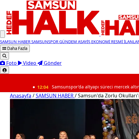
SAMSUN HABER
SAMSUNSPOR
GÜNDEM
ASAYİŞ
EKONOMİ
RESMİ İLANLA
Daha Fazla
Foto
Video
Gönder
SON DAKİKA
12:04
Samsunspor’da altyapı süreci mercek altında
Anasayfa
/
SAMSUN HABER
/
Samsun'da Zorlu Okulları