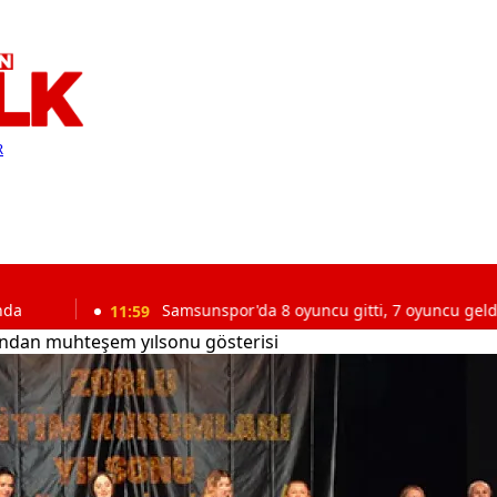
R
11:59
Samsunspor'da 8 oyuncu gitti, 7 oyuncu geldi
'ndan muhteşem yılsonu gösterisi