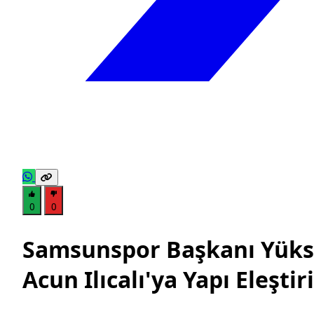
0
0
Samsunspor Başkanı Yükse
Acun Ilıcalı'ya Yapı Eleştiris