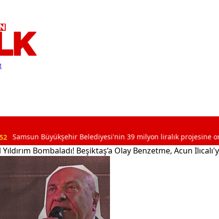
R
Büyükşehir Belediyesi'nin 39 milyon liralık projesine onay çıktı
ldırım Bombaladı! Beşiktaş’a Olay Benzetme, Acun Ilıcalı'ya Y