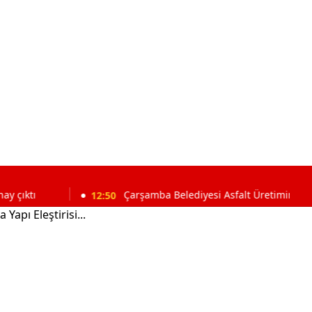
12:50
Çarşamba Belediyesi Asfalt Üretimini Kendi Tesisiy
apı Eleştirisi...