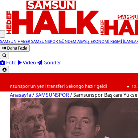
SAMSUN HABER
SAMSUNSPOR
GÜNDEM
ASAYİŞ
EKONOMİ
RESMİ İLANLA
Daha Fazla
Foto
Video
Gönder
SON DAKİKA
r’un yeni transferi Sekongo hazır geldi
12:52
Samsun 
Anasayfa
/
SAMSUNSPOR
/
Samsunspor Başkanı Yüksel Yı