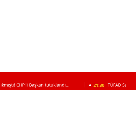
P'li Başkan tutuklandı...
21:30
TÜFAD Samsun Başkanı Hak