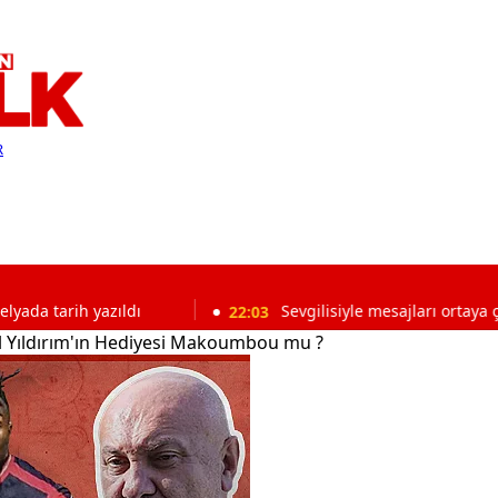
R
 yazıldı
22:03
Sevgilisiyle mesajları ortaya çıkmıştı! CH
 Yıldırım'ın Hediyesi Makoumbou mu ?