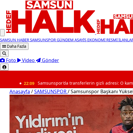
SAMSUN HABER
SAMSUNSPOR
GÜNDEM
ASAYİŞ
EKONOMİ
RESMİ İLANLA
Daha Fazla
Foto
Video
Gönder
SON DAKİKA
22:09
Samsunspor’da transferlerin gizli adresi: O kamelyada tarih
Anasayfa
/
SAMSUNSPOR
/
Samsunspor Başkanı Yüksel