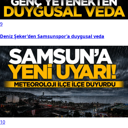
9
Deniz Şeker'den Samsunspor'a duygusal veda
10