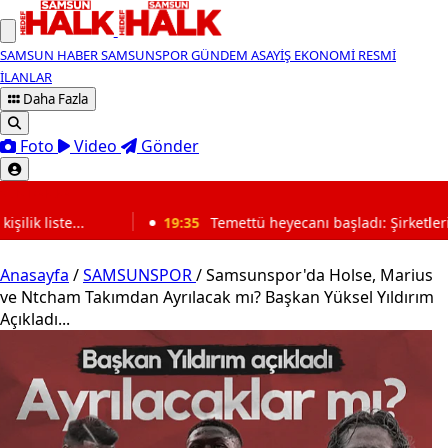
SAMSUN HABER
SAMSUNSPOR
GÜNDEM
ASAYİŞ
EKONOMİ
RESMİ
İLANLAR
Daha Fazla
Foto
Video
Gönder
SON DAKİKA
19:35
Temettü heyecanı başladı: Şirketlerin hisse başına ödeyeceği
Anasayfa
/
SAMSUNSPOR
/
Samsunspor'da Holse, Marius
ve Ntcham Takımdan Ayrılacak mı? Başkan Yüksel Yıldırım
Açıkladı...