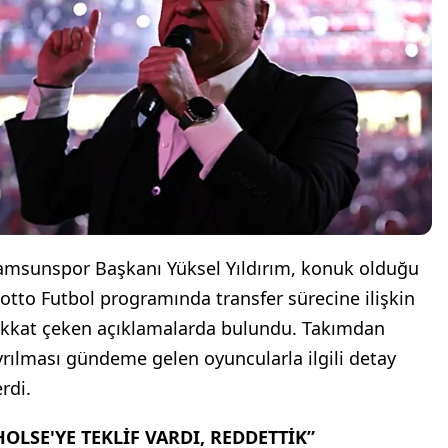
amsunspor Başkanı Yüksel Yıldırım, konuk olduğu
otto Futbol programında transfer sürecine ilişkin
ikkat çeken açıklamalarda bulundu. Takımdan
yrılması gündeme gelen oyuncularla ilgili detay
rdi.
HOLSE'YE TEKLİF VARDI, REDDETTİK”