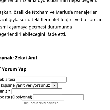
eğerlendiririz ama oyuncularımın hepsi değerli.”
aşkan, özellikle Ntcham ve Marius’a menajerler
acılığıyla sözlü tekliflerin iletildiğini ve bu sürecin
esmi aşamaya geçmesi durumunda
ğerlendirilebileceğini ifade etti.
aynak: Zekai Anıl
Yorum Yap
b sitesi
kişisine yanıt veriyorsunuz
✕
dınız
*
posta (Opsiyonel)