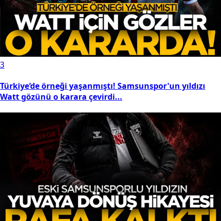
3
Türkiye’de örneği yaşanmıştı! Samsunspor'un yıldızı
Watt gözünü o karara çevirdi...