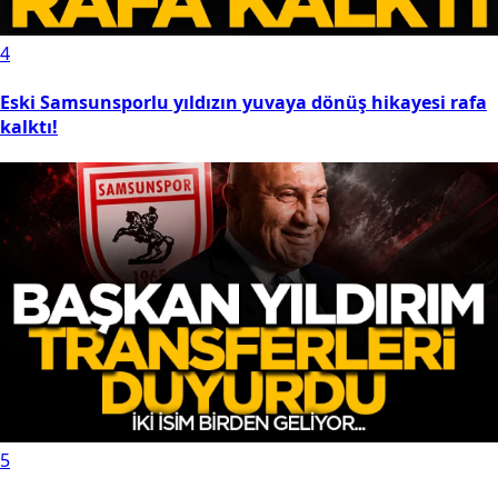
4
Eski Samsunsporlu yıldızın yuvaya dönüş hikayesi rafa
kalktı!
5