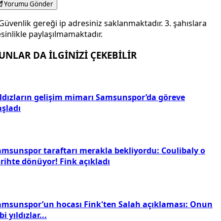
Yorumu Gönder
Güvenlik gereği ip adresiniz saklanmaktadır. 3. şahıslara
sinlikle paylaşılmamaktadır.
UNLAR DA İLGİNİZİ ÇEKEBİLİR
ıldızların gelişim mimarı Samsunspor’da göreve
aşladı
amsunspor taraftarı merakla bekliyordu: Coulibaly o
rihte dönüyor! Fink açıkladı
amsunspor’un hocası Fink'ten Salah açıklaması: Onun
bi yıldızlar...