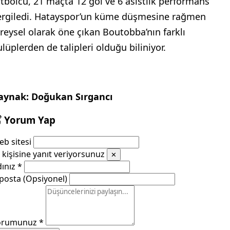
utbolcu, 21 maçta 12 gol ve 6 asistlik performans
ergiledi. Hatayspor’un küme düşmesine rağmen
ireysel olarak öne çıkan Boutobba’nın farklı
ulüplerden de talipleri olduğu biliniyor.
aynak: Doğukan Sırgancı
Yorum Yap
b sitesi
kişisine yanıt veriyorsunuz
✕
dınız
*
posta (Opsiyonel)
orumunuz
*