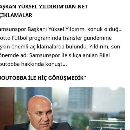
AŞKAN YÜKSEL YILDIRIM’DAN NET
ÇIKLAMALAR
amsunspor Başkanı Yüksel Yıldırım, konuk olduğu
otto Futbol programında transfer gündemine
lişkin önemli açıklamalarda bulundu. Yıldırım, son
önemde adı Samsunspor ile sıkça anılan Bilal
outobba hakkında konuştu.
BOUTOBBA İLE HİÇ GÖRÜŞMEDİK”