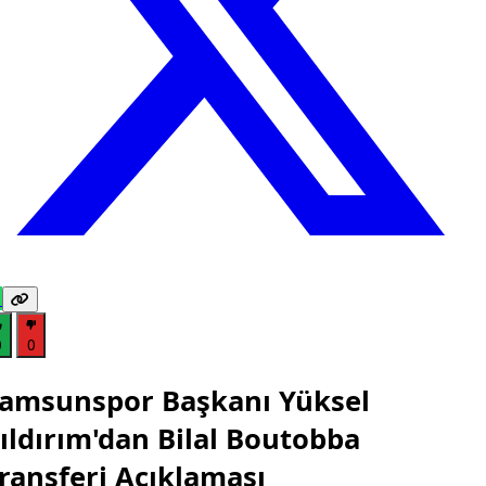
0
0
amsunspor Başkanı Yüksel
ıldırım'dan Bilal Boutobba
ransferi Açıklaması