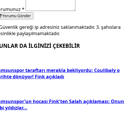
orumunuz
*
Yorumu Gönder
Güvenlik gereği ip adresiniz saklanmaktadır. 3. şahıslara
sinlikle paylaşılmamaktadır.
UNLAR DA İLGİNİZİ ÇEKEBİLİR
amsunspor taraftarı merakla bekliyordu: Coulibaly o
rihte dönüyor! Fink açıkladı
amsunspor’un hocası Fink'ten Salah açıklaması: Onun
bi yıldızlar...