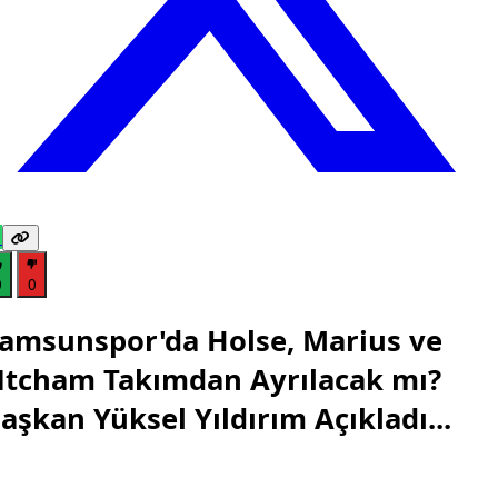
0
0
amsunspor'da Holse, Marius ve
tcham Takımdan Ayrılacak mı?
aşkan Yüksel Yıldırım Açıkladı...