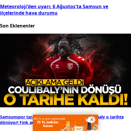
Meteoroloji'den uyarı: 6 Ağustos'ta Samsun ve
ilçelerinde hava durumu
Son Eklenenler
Samsunspor taraftarı merakla bekliyordu: Coulibaly o tarihte
dönüyor! Fink açıkladı