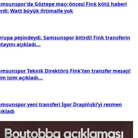
amsunspor'da Göztepe maçı öncesi Fink kötü haberi
erdi: Watt büyük ihtimalle yok
vrupa peşindeydi, Samsunspor bitirdi! Fink transferin
tayını açıkladı...
amsunspor Teknik Direktörü Fink'ten transfer mesajı!
im isim açıkladı...
amsunspor yeni transferi Igor Drapiński’yi resmen
ıkladı