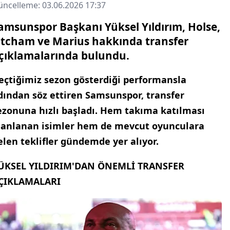
ncelleme: 03.06.2026 17:37
amsunspor Başkanı Yüksel Yıldırım, Holse,
tcham ve Marius hakkında transfer
çıklamalarında bulundu.
eçtiğimiz sezon gösterdiği performansla
dından söz ettiren Samsunspor, transfer
ezonuna hızlı başladı. Hem takıma katılması
lanlanan isimler hem de mevcut oyunculara
elen teklifler gündemde yer alıyor.
ÜKSEL YILDIRIM'DAN ÖNEMLİ TRANSFER
ÇIKLAMALARI