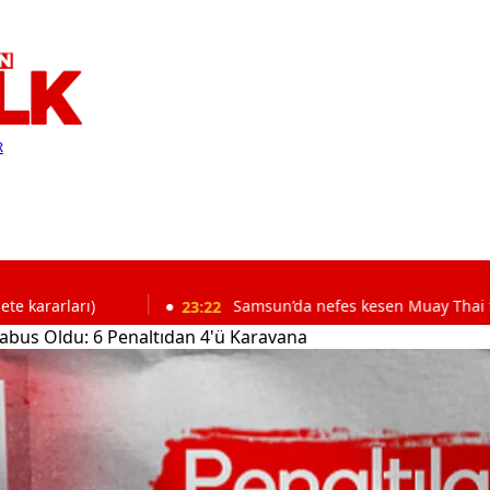
R
23:22
Samsun’da nefes kesen Muay Thai turnuvası baş
abus Oldu: 6 Penaltıdan 4'ü Karavana