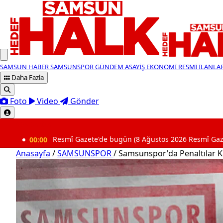
SAMSUN HABER
SAMSUNSPOR
GÜNDEM
ASAYİŞ
EKONOMİ
RESMİ İLANLA
Daha Fazla
Foto
Video
Gönder
SON DAKİKA
0
Resmî Gazete'de bugün (8 Ağustos 2026 Resmî Gazete kararları)
Anasayfa
/
SAMSUNSPOR
/
Samsunspor'da Penaltılar K