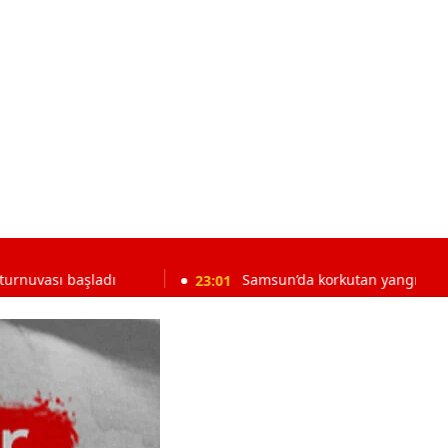
ladı
23:01
Samsun’da korkutan yangın! Bağ evi alevlere