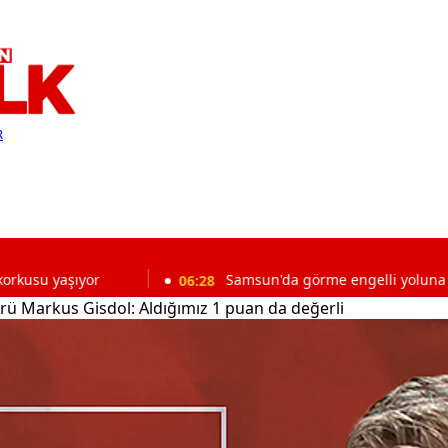
R
or
06:28
Samsun'da görme engelli yoluna araç işgali!
ü Markus Gisdol: Aldığımız 1 puan da değerli