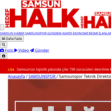
SAMSUN HABER
SAMSUNSPOR
GÜNDEM
ASAYİŞ
EKONOMİ
RESMİ İLANLA
Daha Fazla
Foto
Video
Gönder
SON DAKİKA
sun’un lojistik yolunda çile: TIR sürücüleri devrilme korkusu yaşıy
Anasayfa
/
SAMSUNSPOR
/
Samsunspor Teknik Direktör