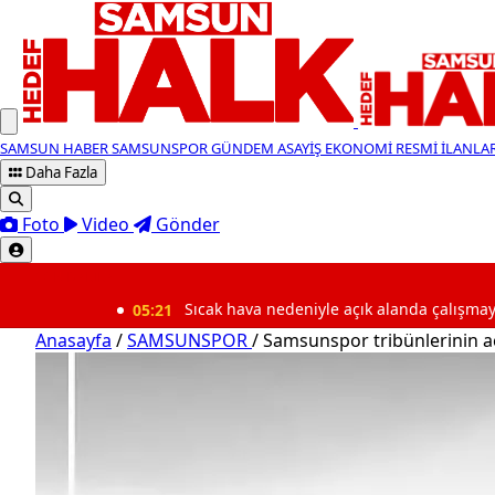
SAMSUN HABER
SAMSUNSPOR
GÜNDEM
ASAYİŞ
EKONOMİ
RESMİ İLANLA
Daha Fazla
Foto
Video
Gönder
SON DAKİKA
05:21
Sıcak hava nedeniyle açık alanda çalışmaya 10 gün
Anasayfa
/
SAMSUNSPOR
/
Samsunspor tribünlerinin ac