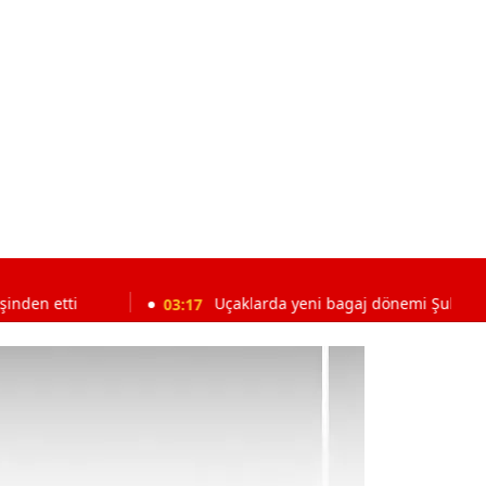
ti
03:17
Uçaklarda yeni bagaj dönemi Şubat 2027’de b