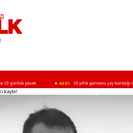
R
lük yasak
04:01
10 yıllık garsonu çay bardağı işinden et
ı kaybı!