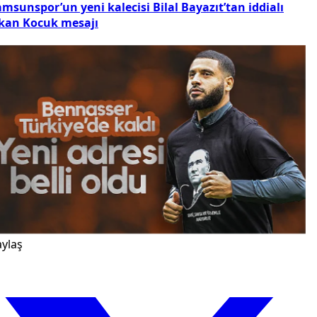
msunspor’un yeni kalecisi Bilal Bayazıt’tan iddialı
kan Kocuk mesajı
ylaş