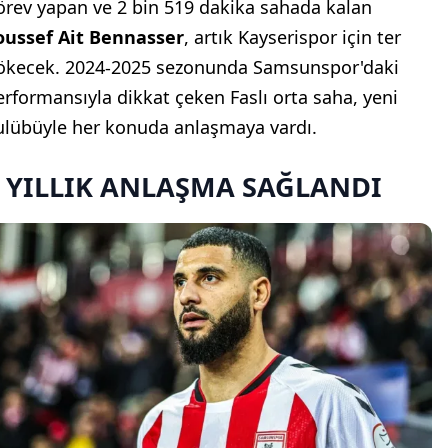
örev yapan ve 2 bin 519 dakika sahada kalan
oussef Ait Bennasser
, artık Kayserispor için ter
ökecek. 2024-2025 sezonunda Samsunspor'daki
erformansıyla dikkat çeken Faslı orta saha, yeni
ulübüyle her konuda anlaşmaya vardı.
 YILLIK ANLAŞMA SAĞLANDI