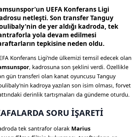
amsunspor'un UEFA Konferans Ligi
adrosu netleşti. Son transfer Tanguy
oulibaly'nin de yer aldığı kadroda, tek
antraforla yola devam edilmesi
araftarların tepkisine neden oldu.
EFA Konferans Ligi'nde ülkemizi temsil edecek olan
amsunspor
, kadrosuna son şeklini verdi. Özellikle
on gün transferi olan kanat oyuncusu Tanguy
oulibaly'nin kadroya yazılan son isim olması, forvet
attındaki derinlik tartışmaları da gündeme oturdu.
KAFALARDA SORU İŞARETİ
adroda tek santrafor olarak
Marius