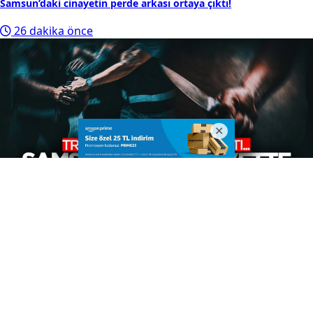
Samsun’daki cinayetin perde arkası ortaya çıktı!
26 dakika önce
Samsun’daki cinayette flaş gelişme! Şüpheli Trabzon’da
yakalanmıştı...
1 saat önce