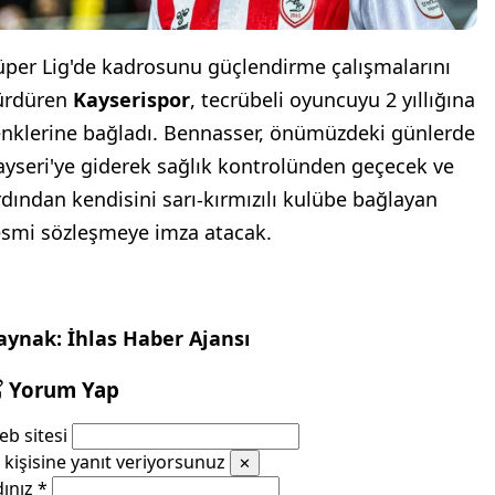
üper Lig'de kadrosunu güçlendirme çalışmalarını
ürdüren
Kayserispor
, tecrübeli oyuncuyu 2 yıllığına
enklerine bağladı. Bennasser, önümüzdeki günlerde
ayseri'ye giderek sağlık kontrolünden geçecek ve
rdından kendisini sarı-kırmızılı kulübe bağlayan
esmi sözleşmeye imza atacak.
aynak: İhlas Haber Ajansı
Yorum Yap
b sitesi
kişisine yanıt veriyorsunuz
✕
dınız
*