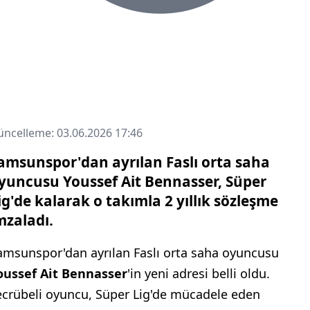
ncelleme: 03.06.2026 17:46
amsunspor'dan ayrılan Faslı orta saha
yuncusu Youssef Ait Bennasser, Süper
ig'de kalarak o takımla 2 yıllık sözleşme
mzaladı.
amsunspor'dan ayrılan Faslı orta saha oyuncusu
oussef Ait Bennasser
'in yeni adresi belli oldu.
ecrübeli oyuncu, Süper Lig'de mücadele eden