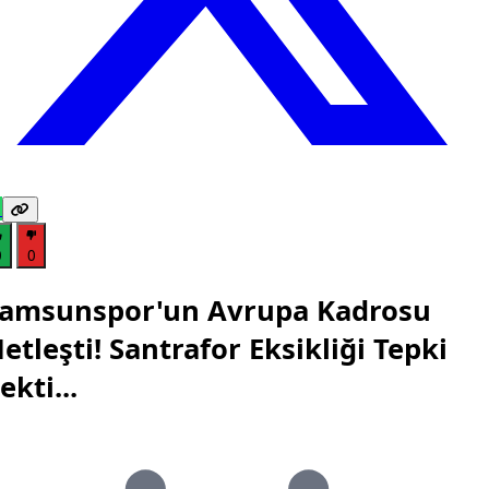
0
0
amsunspor'un Avrupa Kadrosu
etleşti! Santrafor Eksikliği Tepki
ekti...