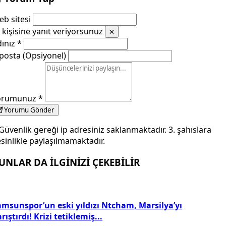
b sitesi
kişisine yanıt veriyorsunuz
✕
dınız
*
posta (Opsiyonel)
orumunuz
*
Yorumu Gönder
Güvenlik gereği ip adresiniz saklanmaktadır. 3. şahıslara
sinlikle paylaşılmamaktadır.
UNLAR DA İLGİNİZİ ÇEKEBİLİR
amsunspor’un eski yıldızı Ntcham, Marsilya’yı
rıştırdı! Krizi tetiklemiş...