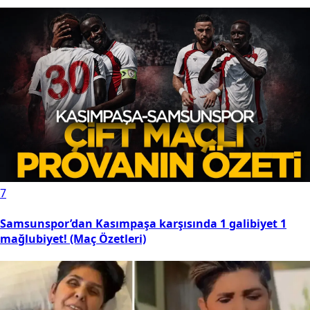
7
Samsunspor’dan Kasımpaşa karşısında 1 galibiyet 1
mağlubiyet! (Maç Özetleri)