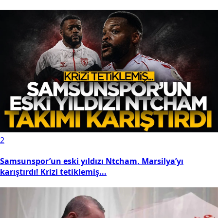
2
Samsunspor’un eski yıldızı Ntcham, Marsilya’yı
karıştırdı! Krizi tetiklemiş...