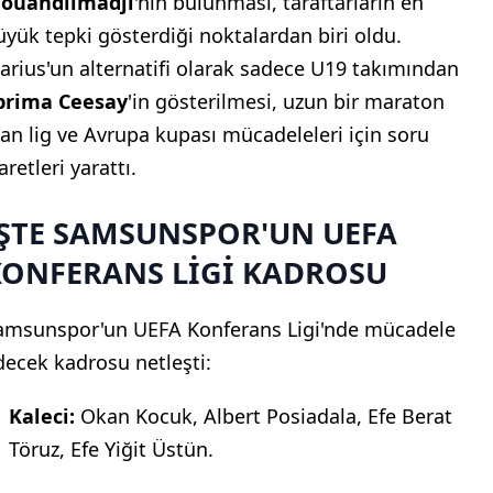
ouandilmadji
'nin bulunması, taraftarların en
üyük tepki gösterdiği noktalardan biri oldu.
arius'un alternatifi olarak sadece U19 takımından
brima Ceesay
'in gösterilmesi, uzun bir maraton
lan lig ve Avrupa kupası mücadeleleri için soru
aretleri yarattı.
İŞTE SAMSUNSPOR'UN UEFA
KONFERANS LİGİ KADROSU
amsunspor'un UEFA Konferans Ligi'nde mücadele
decek kadrosu netleşti:
Kaleci:
Okan Kocuk, Albert Posiadala, Efe Berat
Töruz, Efe Yiğit Üstün.