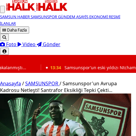
SAMSUN HABER
SAMSUNSPOR
GÜNDEM
ASAYİŞ
EKONOMİ
RESMİ
İLANLAR
Daha Fazla
Foto
Video
Gönder
SON DAKİKA
13:34
Samsunspor’un eski yıldızı Ntcham, Marsilya’yı karıştırdı! K
Anasayfa
/
SAMSUNSPOR
/
Samsunspor'un Avrupa
Kadrosu Netleşti! Santrafor Eksikliği Tepki Çekti...