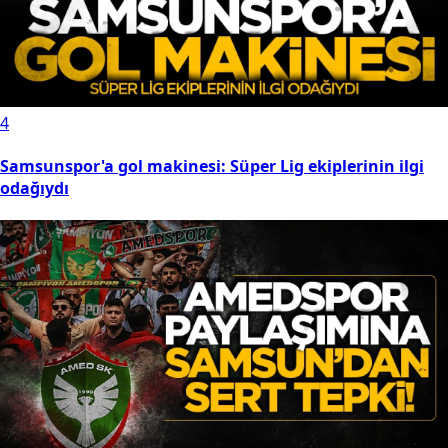
4
Samsunspor'a gol makinesi: Süper Lig ekiplerinin ilgi
odağıydı