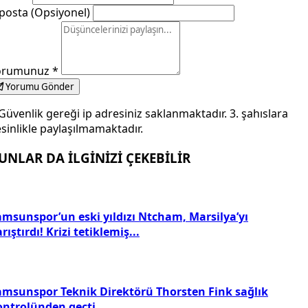
posta (Opsiyonel)
orumunuz
*
Yorumu Gönder
Güvenlik gereği ip adresiniz saklanmaktadır. 3. şahıslara
sinlikle paylaşılmamaktadır.
UNLAR DA İLGİNİZİ ÇEKEBİLİR
amsunspor’un eski yıldızı Ntcham, Marsilya’yı
rıştırdı! Krizi tetiklemiş...
amsunspor Teknik Direktörü Thorsten Fink sağlık
ontrolünden geçti