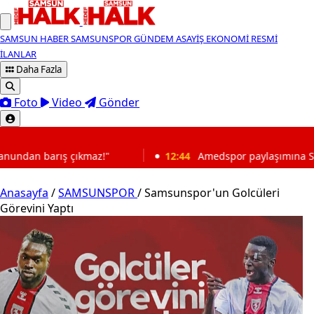
SAMSUN HABER
SAMSUNSPOR
GÜNDEM
ASAYİŞ
EKONOMİ
RESMİ
İLANLAR
Daha Fazla
Foto
Video
Gönder
SON DAKİKA
12:44
Amedspor paylaşımına Samsun'dan sert tepki
Anasayfa
/
SAMSUNSPOR
/
Samsunspor'un Golcüleri
Görevini Yaptı