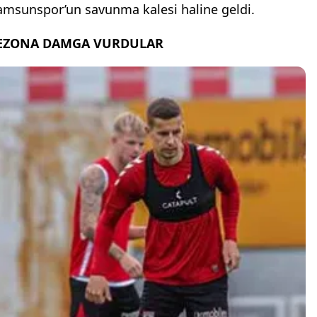
amsunspor’un savunma kalesi haline geldi.
EZONA DAMGA VURDULAR