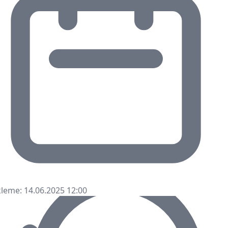
leme: 14.06.2025 12:00