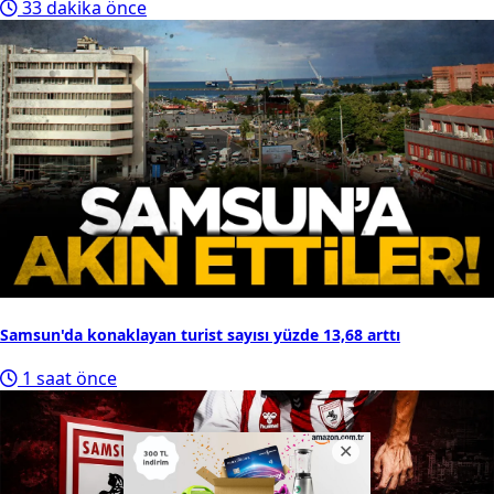
33 dakika önce
Samsun'da konaklayan turist sayısı yüzde 13,68 arttı
1 saat önce