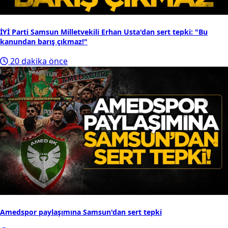
İYİ Parti Samsun Milletvekili Erhan Usta'dan sert tepki: "Bu
kanundan barış çıkmaz!"
20 dakika önce
Amedspor paylaşımına Samsun'dan sert tepki