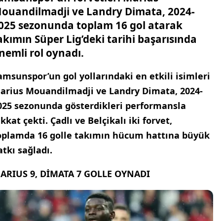
ouandilmadji ve Landry Dimata, 2024-
025 sezonunda toplam 16 gol atarak
akımın Süper Lig’deki tarihi başarısında
nemli rol oynadı.
amsunspor’un gol yollarındaki en etkili isimleri
arius Mouandilmadji ve Landry Dimata, 2024-
025 sezonunda gösterdikleri performansla
ikkat çekti. Çadlı ve Belçikalı iki forvet,
oplamda 16 golle takımın hücum hattına büyük
atkı sağladı.
ARIUS 9, DİMATA 7 GOLLE OYNADI