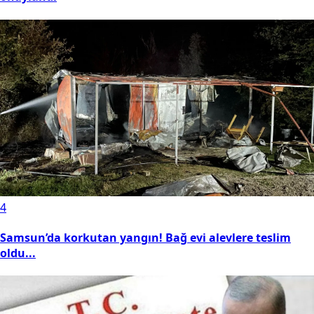
4
Samsun’da korkutan yangın! Bağ evi alevlere teslim
oldu...