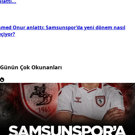
lattı...
amed Onur anlattı: Samsunspor’da yeni dönem nasıl
eçiyor?
Günün Çok Okunanları