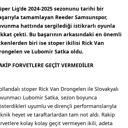
üper Lig’de 2024-2025 sezonunu tarihi bir
aşarıyla tamamlayan Reeder Samsunspor,
avunma hattında sergilediği istikrarlı oyunla
ikkat çekti. Bu başarının arkasındaki en önemli
tkenlerden biri ise stoper ikilisi Rick Van
rongelen ve Lubomir Satka oldu.
AKİP FORVETLERE GEÇİT VERMEDİLER
ollandalı stoper Rick Van Drongelen ile Slovakyalı
avunmacı Lubomir Satka, sezon boyunca
österdikleri uyumlu ve dirençli performanslarıyla
eknik heyet ve taraftarlardan tam not aldı. Rakip
orvetlere kolay kolay geçit vermeyen ikili, adeta