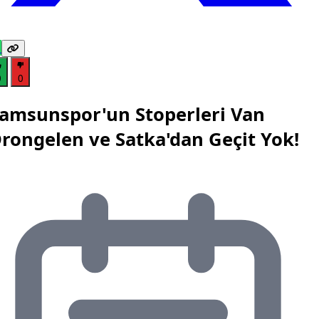
0
0
amsunspor'un Stoperleri Van
rongelen ve Satka'dan Geçit Yok!