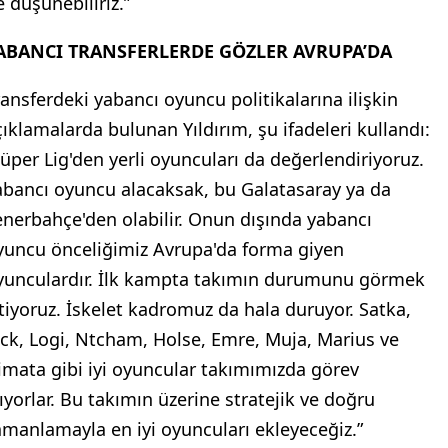
e düşünebiliriz.”
ABANCI TRANSFERLERDE GÖZLER AVRUPA’DA
ransferdeki yabancı oyuncu politikalarına ilişkin
çıklamalarda bulunan Yıldırım, şu ifadeleri kullandı:
Süper Lig'den yerli oyuncuları da değerlendiriyoruz.
abancı oyuncu alacaksak, bu Galatasaray ya da
enerbahçe'den olabilir. Onun dışında yabancı
yuncu önceliğimiz Avrupa'da forma giyen
yunculardır. İlk kampta takımın durumunu görmek
stiyoruz. İskelet kadromuz da hala duruyor. Satka,
ick, Logi, Ntcham, Holse, Emre, Muja, Marius ve
imata gibi iyi oyuncular takımımızda görev
lıyorlar. Bu takımın üzerine stratejik ve doğru
amanlamayla en iyi oyuncuları ekleyeceğiz.”