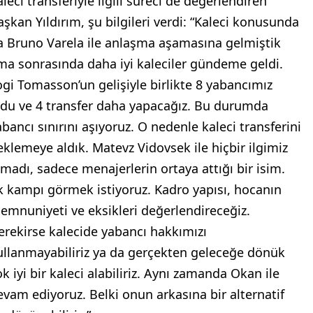
leci transferiyle ilgili süreci de değerlendiren
aşkan Yıldırım, şu bilgileri verdi: “Kaleci konusunda
a Bruno Varela ile anlaşma aşamasına gelmiştik
ma sonrasında daha iyi kaleciler gündeme geldi.
ogi Tomasson’un gelişiyle birlikte 8 yabancımız
ldu ve 4 transfer daha yapacağız. Bu durumda
abancı sınırını aşıyoruz. O nedenle kaleci transferini
eklemeye aldık. Matevz Vidovsek ile hiçbir ilgimiz
lmadı, sadece menajerlerin ortaya attığı bir isim.
lk kampı görmek istiyoruz. Kadro yapısı, hocanın
emnuniyeti ve eksikleri değerlendireceğiz.
erekirse kalecide yabancı hakkımızı
ullanmayabiliriz ya da gerçekten geleceğe dönük
k iyi bir kaleci alabiliriz. Aynı zamanda Okan ile
evam ediyoruz. Belki onun arkasına bir alternatif