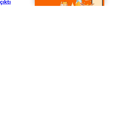
çıktı
7
Samsun’un lojistik yolunda çile: TIR sürücüleri devrilme
korkusu yaşıyor