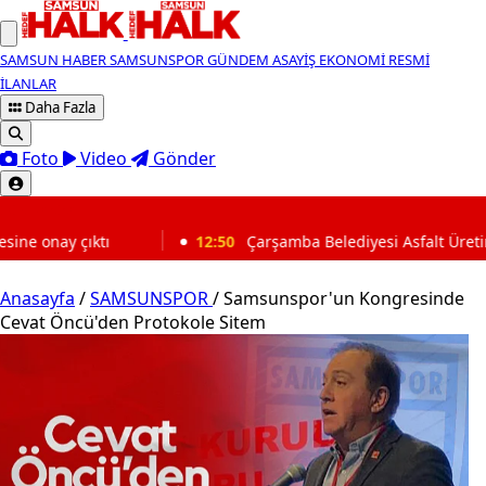
SAMSUN HABER
SAMSUNSPOR
GÜNDEM
ASAYİŞ
EKONOMİ
RESMİ
İLANLAR
Daha Fazla
Foto
Video
Gönder
SON DAKİKA
12:50
Çarşamba Belediyesi Asfalt Üretimini Kendi Tesisiyle
Anasayfa
/
SAMSUNSPOR
/
Samsunspor'un Kongresinde
Cevat Öncü'den Protokole Sitem