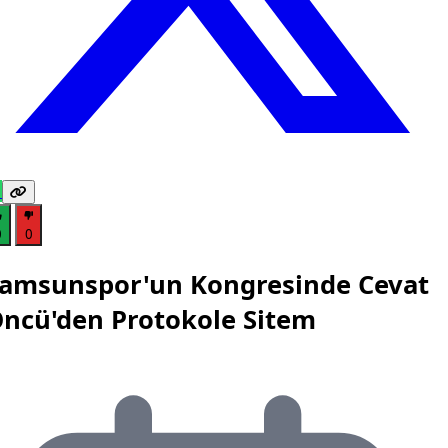
0
0
amsunspor'un Kongresinde Cevat
ncü'den Protokole Sitem