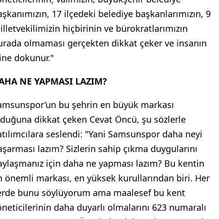
aşkanımızın, 17 ilçedeki belediye başkanlarımızın, 9
illetvekilimizin hiçbirinin ve bürokratlarımızın
urada olmaması gerçekten dikkat çeker ve insanın
çine dokunur."
AHA NE YAPMASI LAZIM?
amsunspor’un bu şehrin en büyük markası
lduğuna dikkat çeken Cevat Öncü, şu sözlerle
atılımcılara seslendi: "Yani Samsunspor daha neyi
aşarması lazım? Sizlerin sahip çıkma duygularını
aylaşmanız için daha ne yapması lazım? Bu kentin
n önemli markası, en yüksek kurullarından biri. Her
erde bunu söylüyorum ama maalesef bu kent
öneticilerinin daha duyarlı olmalarını 623 numaralı