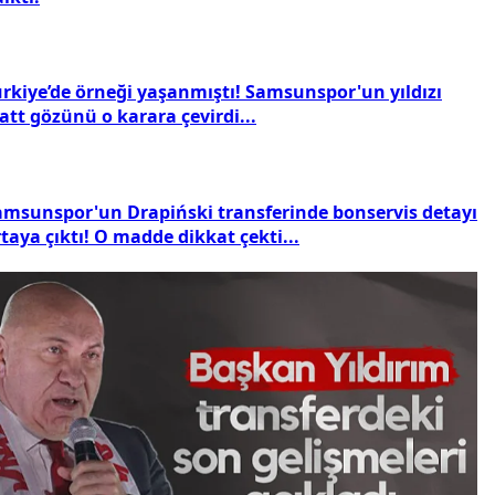
ürkiye’de örneği yaşanmıştı! Samsunspor'un yıldızı
tt gözünü o karara çevirdi...
amsunspor'un Drapiński transferinde bonservis detayı
taya çıktı! O madde dikkat çekti...