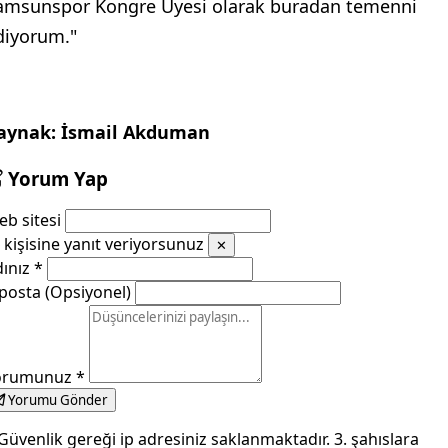
amsunspor Kongre Üyesi olarak buradan temenni
diyorum."
aynak: İsmail Akduman
Yorum Yap
b sitesi
kişisine yanıt veriyorsunuz
✕
dınız
*
posta (Opsiyonel)
orumunuz
*
Yorumu Gönder
Güvenlik gereği ip adresiniz saklanmaktadır. 3. şahıslara