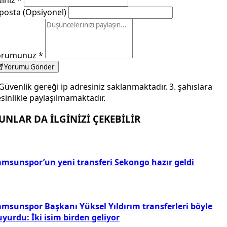
posta (Opsiyonel)
orumunuz
*
Yorumu Gönder
Güvenlik gereği ip adresiniz saklanmaktadır. 3. şahıslara
sinlikle paylaşılmamaktadır.
UNLAR DA İLGİNİZİ ÇEKEBİLİR
amsunspor’un yeni transferi Sekongo hazır geldi
amsunspor Başkanı Yüksel Yıldırım transferleri böyle
yurdu: İki isim birden geliyor