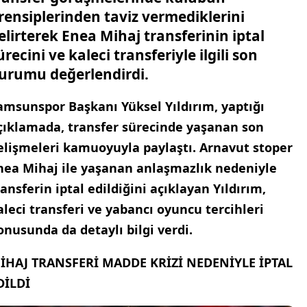
rensiplerinden taviz vermediklerini
elirterek Enea Mihaj transferinin iptal
ürecini ve kaleci transferiyle ilgili son
urumu değerlendirdi.
amsunspor Başkanı Yüksel Yıldırım, yaptığı
çıklamada, transfer sürecinde yaşanan son
elişmeleri kamuoyuyla paylaştı. Arnavut stoper
nea Mihaj ile yaşanan anlaşmazlık nedeniyle
ransferin iptal edildiğini açıklayan Yıldırım,
aleci transferi ve yabancı oyuncu tercihleri
onusunda da detaylı bilgi verdi.
İHAJ TRANSFERİ MADDE KRİZİ NEDENİYLE İPTAL
DİLDİ