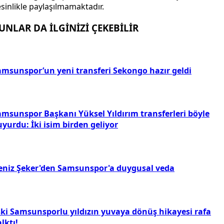
sinlikle paylaşılmamaktadır.
UNLAR DA İLGİNİZİ ÇEKEBİLİR
amsunspor’un yeni transferi Sekongo hazır geldi
amsunspor Başkanı Yüksel Yıldırım transferleri böyle
yurdu: İki isim birden geliyor
eniz Şeker'den Samsunspor'a duygusal veda
ski Samsunsporlu yıldızın yuvaya dönüş hikayesi rafa
lktı!