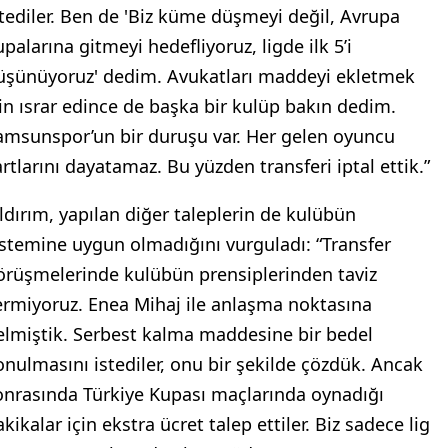
stediler. Ben de 'Biz küme düşmeyi değil, Avrupa
palarına gitmeyi hedefliyoruz, ligde ilk 5’i
üşünüyoruz' dedim. Avukatları maddeyi ekletmek
çin ısrar edince de başka bir kulüp bakın dedim.
amsunspor’un bir duruşu var. Her gelen oyuncu
artlarını dayatamaz. Bu yüzden transferi iptal ettik.”
ıldırım, yapılan diğer taleplerin de kulübün
istemine uygun olmadığını vurguladı: “Transfer
örüşmelerinde kulübün prensiplerinden taviz
ermiyoruz. Enea Mihaj ile anlaşma noktasına
elmiştik. Serbest kalma maddesine bir bedel
onulmasını istediler, onu bir şekilde çözdük. Ancak
onrasında Türkiye Kupası maçlarında oynadığı
kikalar için ekstra ücret talep ettiler. Biz sadece lig