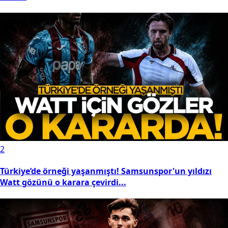
2
Türkiye’de örneği yaşanmıştı! Samsunspor'un yıldızı
Watt gözünü o karara çevirdi...