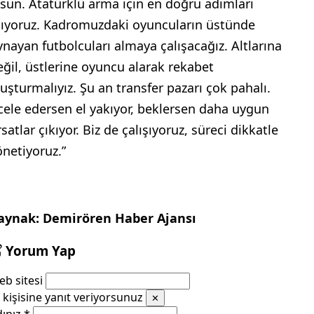
lsun. Atatürklü arma için en doğru adımları
tıyoruz. Kadromuzdaki oyuncuların üstünde
ynayan futbolcuları almaya çalışacağız. Altlarına
eğil, üstlerine oyuncu alarak rekabet
luşturmalıyız. Şu an transfer pazarı çok pahalı.
cele edersen el yakıyor, beklersen daha uygun
rsatlar çıkıyor. Biz de çalışıyoruz, süreci dikkatle
önetiyoruz.”
aynak: Demirören Haber Ajansı
Yorum Yap
b sitesi
kişisine yanıt veriyorsunuz
✕
dınız
*