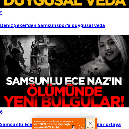
5
Deniz Şeker'den Samsunspor'a duygusal veda
6
Samsunlu Ece Naz’ın ölümünde yeni bulgular ortaya