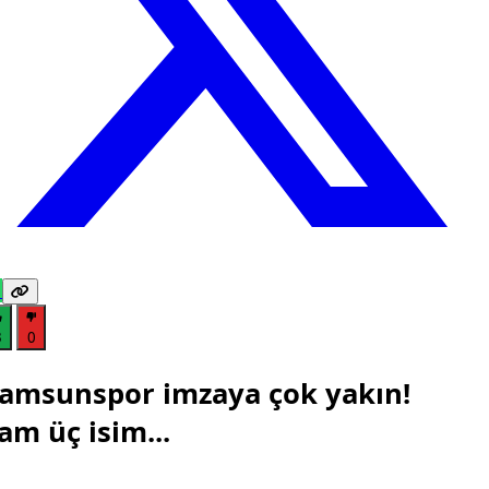
3
0
amsunspor imzaya çok yakın!
am üç isim...