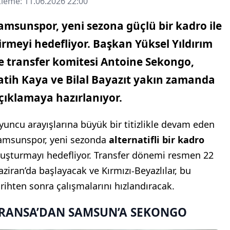
leme: 11.06.2026 22:00
amsunspor, yeni sezona güçlü bir kadro ile
irmeyi hedefliyor. Başkan Yüksel Yıldırım
e transfer komitesi Antoine Sekongo,
atih Kaya ve Bilal Bayazıt yakın zamanda
çıklamaya hazırlanıyor.
yuncu arayışlarına büyük bir titizlikle devam eden
amsunspor, yeni sezonda
alternatifli bir kadro
luşturmayı hedefliyor. Transfer dönemi resmen 22
aziran’da başlayacak ve Kırmızı-Beyazlılar, bu
arihten sonra çalışmalarını hızlandıracak.
RANSA’DAN SAMSUN’A SEKONGO