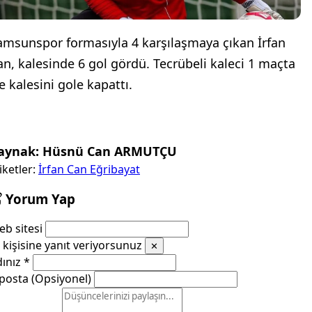
amsunspor formasıyla 4 karşılaşmaya çıkan İrfan
an, kalesinde 6 gol gördü. Tecrübeli kaleci 1 maçta
se kalesini gole kapattı.
aynak: Hüsnü Can ARMUTÇU
iketler:
İrfan Can Eğribayat
Yorum Yap
b sitesi
kişisine yanıt veriyorsunuz
✕
dınız
*
posta (Opsiyonel)