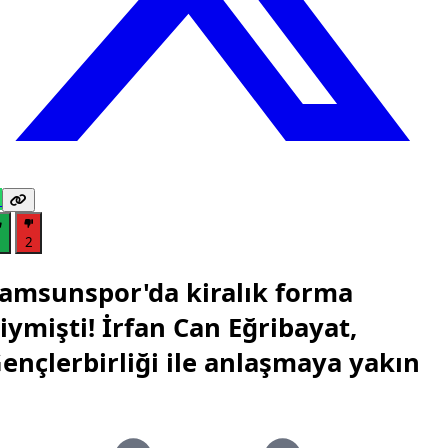
1
2
amsunspor'da kiralık forma
iymişti! İrfan Can Eğribayat,
ençlerbirliği ile anlaşmaya yakın