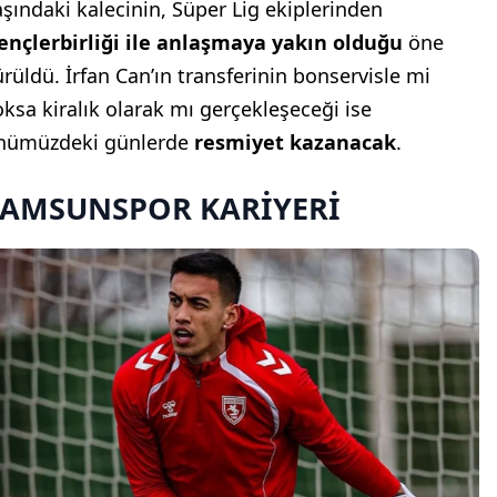
aşındaki kalecinin, Süper Lig ekiplerinden
ençlerbirliği ile anlaşmaya yakın olduğu
öne
ürüldü. İrfan Can’ın transferinin bonservisle mi
oksa kiralık olarak mı gerçekleşeceği ise
nümüzdeki günlerde
resmiyet kazanacak
.
SAMSUNSPOR KARİYERİ