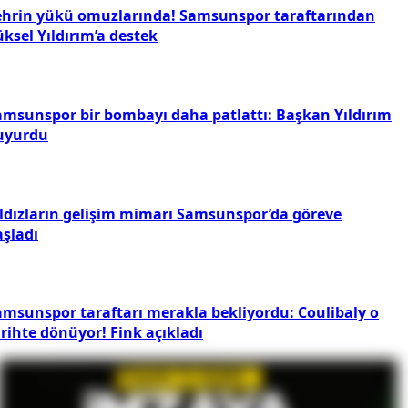
ehrin yükü omuzlarında! Samsunspor taraftarından
ksel Yıldırım’a destek
amsunspor bir bombayı daha patlattı: Başkan Yıldırım
uyurdu
ıldızların gelişim mimarı Samsunspor’da göreve
aşladı
amsunspor taraftarı merakla bekliyordu: Coulibaly o
rihte dönüyor! Fink açıkladı