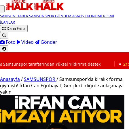
SAMSUN HABER
SAMSUNSPOR
GÜNDEM
ASAYİŞ
EKONOMİ
RESMİ
İLANLAR
Daha Fazla
Foto
Video
Gönder
SON DAKİKA
n Yüksel Yıldırım’a destek
21:56
Milli Güvenlik Kurulu
Anasayfa
/
SAMSUNSPOR
/
Samsunspor'da kiralık forma
giymişti! İrfan Can Eğribayat, Gençlerbirliği ile anlaşmaya
yakın