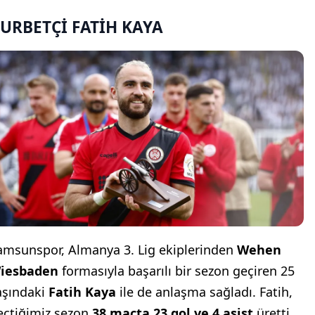
URBETÇİ FATİH KAYA
amsunspor, Almanya 3. Lig ekiplerinden
Wehen
iesbaden
formasıyla başarılı bir sezon geçiren 25
aşındaki
Fatih Kaya
ile de anlaşma sağladı. Fatih,
eçtiğimiz sezon
38 maçta 23 gol ve 4 asist
üretti