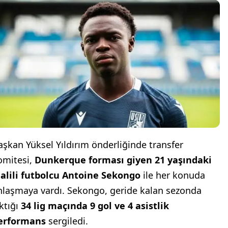
aşkan Yüksel Yıldırım önderliğinde transfer
omitesi,
Dunkerque forması giyen 21 yaşındaki
alili futbolcu Antoine Sekongo
ile her konuda
nlaşmaya vardı. Sekongo, geride kalan sezonda
ıktığı
34 lig maçında 9 gol ve 4 asistlik
erformans
sergiledi.