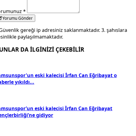
orumunuz
*
Yorumu Gönder
Güvenlik gereği ip adresiniz saklanmaktadır. 3. şahıslara
sinlikle paylaşılmamaktadır.
UNLAR DA İLGİNİZİ ÇEKEBİLİR
amsunspor'un eski kalecisi İrfan Can Eğribayat o
berle yıkıldı...
amsunspor’un eski kalecisi İrfan Can Eğribayat
nçlerbirliği’ne gidiyor