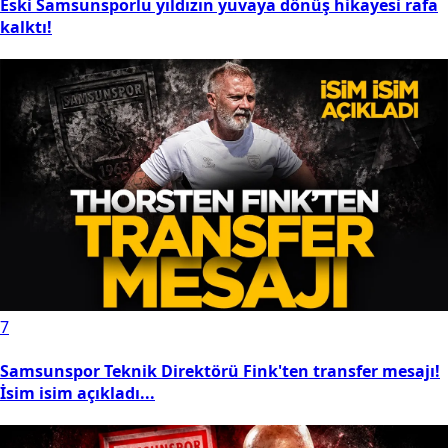
Eski Samsunsporlu yıldızın yuvaya dönüş hikayesi rafa
kalktı!
7
Samsunspor Teknik Direktörü Fink'ten transfer mesajı!
İsim isim açıkladı...