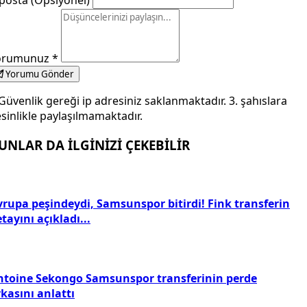
posta (Opsiyonel)
orumunuz
*
Yorumu Gönder
Güvenlik gereği ip adresiniz saklanmaktadır. 3. şahıslara
sinlikle paylaşılmamaktadır.
UNLAR DA İLGİNİZİ ÇEKEBİLİR
vrupa peşindeydi, Samsunspor bitirdi! Fink transferin
tayını açıkladı...
ntoine Sekongo Samsunspor transferinin perde
kasını anlattı