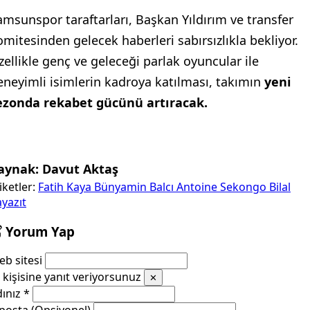
amsunspor taraftarları, Başkan Yıldırım ve transfer
omitesinden gelecek haberleri sabırsızlıkla bekliyor.
zellikle genç ve geleceği parlak oyuncular ile
eneyimli isimlerin kadroya katılması, takımın
yeni
ezonda rekabet gücünü artıracak.
aynak: Davut Aktaş
iketler:
Fatih Kaya
Bünyamin Balcı
Antoine Sekongo
Bilal
yazıt
Yorum Yap
b sitesi
kişisine yanıt veriyorsunuz
✕
dınız
*