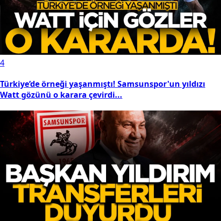
4
Türkiye’de örneği yaşanmıştı! Samsunspor'un yıldızı
Watt gözünü o karara çevirdi...