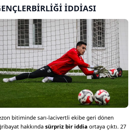
ENÇLERBİRLİĞİ İDDİASI
ezon bitiminde sarı-lacivertli ekibe geri dönen
ğribayat hakkında
sürpriz bir iddia
ortaya çıktı. 27