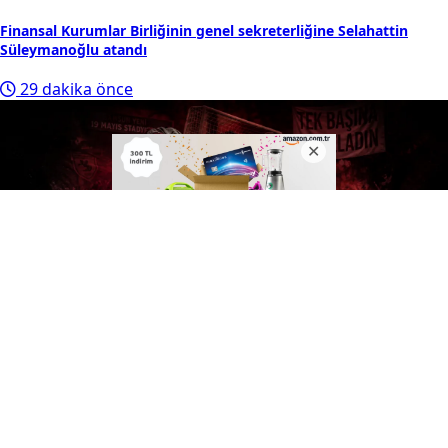
Finansal Kurumlar Birliğinin genel sekreterliğine Selahattin
Süleymanoğlu atandı
29 dakika önce
Şehrin yükü omuzlarında! Samsunspor taraftarından Yüksel
Yıldırım’a destek
56 dakika önce