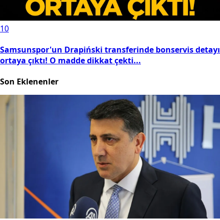
10
Samsunspor'un Drapiński transferinde bonservis detayı
ortaya çıktı! O madde dikkat çekti...
Son Eklenenler