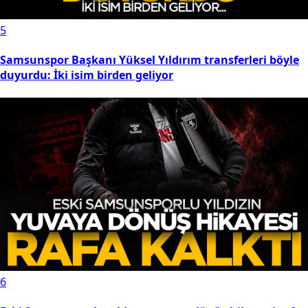
5
Samsunspor Başkanı Yüksel Yıldırım transferleri böyle
duyurdu: İki isim birden geliyor
6