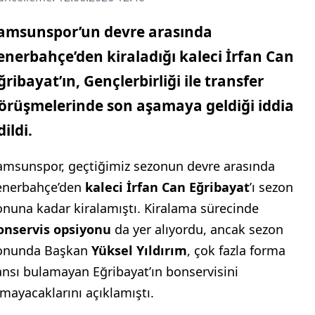
amsunspor’un devre arasında
enerbahçe’den kiraladığı kaleci İrfan Can
ğribayat’ın, Gençlerbirliği ile transfer
örüşmelerinde son aşamaya geldiği iddia
dildi.
amsunspor, geçtiğimiz sezonun devre arasında
enerbahçe’den
kaleci İrfan Can Eğribayat
’ı sezon
onuna kadar kiralamıştı. Kiralama sürecinde
onservis opsiyonu
da yer alıyordu, ancak sezon
onunda Başkan
Yüksel Yıldırım
, çok fazla forma
ansı bulamayan Eğribayat’ın bonservisini
lmayacaklarını açıklamıştı.