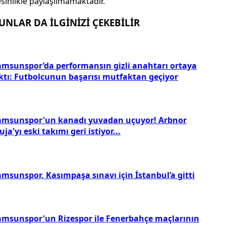
sinlikle paylaşılmamaktadır.
UNLAR DA İLGİNİZİ ÇEKEBİLİR
amsunspor’da performansın gizli anahtarı ortaya
ıktı: Futbolcunun başarısı mutfaktan geçiyor
amsunspor'un kanadı yuvadan uçuyor! Arbnor
ja'yı eski takımı geri istiyor...
amsunspor, Kasımpaşa sınavı için İstanbul’a gitti
amsunspor'un Rizespor ile Fenerbahçe maçlarının