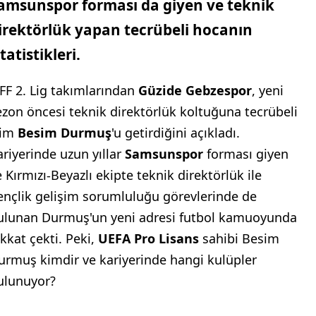
amsunspor forması da giyen ve teknik
irektörlük yapan tecrübeli hocanın
statistikleri.
FF 2. Lig takımlarından
Güzide Gebzespor
, yeni
ezon öncesi teknik direktörlük koltuğuna tecrübeli
sim
Besim Durmuş
'u getirdiğini açıkladı.
ariyerinde uzun yıllar
Samsunspor
forması giyen
e Kırmızı-Beyazlı ekipte teknik direktörlük ile
ençlik gelişim sorumluluğu görevlerinde de
ulunan Durmuş'un yeni adresi futbol kamuoyunda
ikkat çekti. Peki,
UEFA Pro Lisans
sahibi Besim
urmuş kimdir ve kariyerinde hangi kulüpler
ulunuyor?