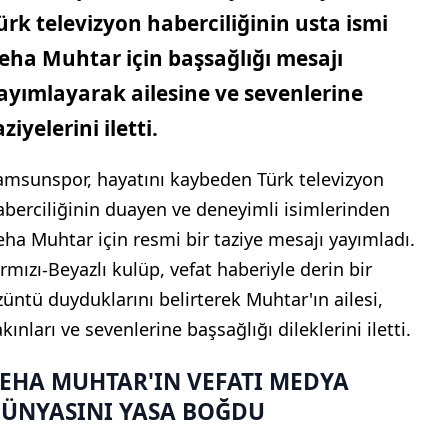
ürk televizyon haberciliğinin usta ismi
eha Muhtar için başsağlığı mesajı
ayımlayarak ailesine ve sevenlerine
aziyelerini iletti.
amsunspor, hayatını kaybeden Türk televizyon
aberciliğinin duayen ve deneyimli isimlerinden
eha Muhtar için resmi bir taziye mesajı yayımladı.
ırmızı-Beyazlı kulüp, vefat haberiyle derin bir
züntü duyduklarını belirterek Muhtar'ın ailesi,
kınları ve sevenlerine başsağlığı dileklerini iletti.
EHA MUHTAR'IN VEFATI MEDYA
ÜNYASINI YASA BOĞDU