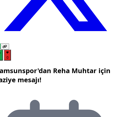
1
0
amsunspor'dan Reha Muhtar için
aziye mesajı!