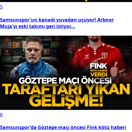
5
Samsunspor'un kanadı yuvadan uçuyor! Arbnor
Muja'yı eski takımı geri istiyor...
6
Samsunspor'da Göztepe maçı öncesi Fink kötü haberi