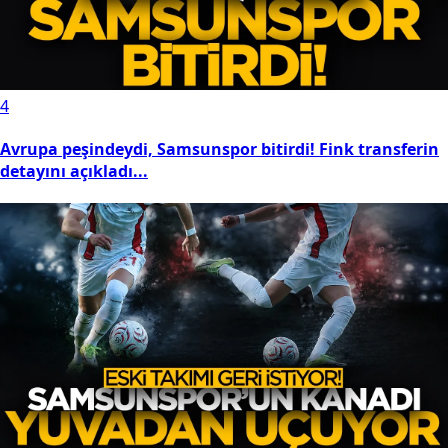
4
Avrupa peşindeydi, Samsunspor bitirdi! Fink transferin
detayını açıkladı...