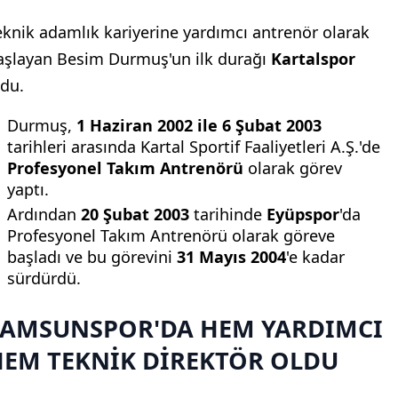
eknik adamlık kariyerine yardımcı antrenör olarak
aşlayan Besim Durmuş'un ilk durağı
Kartalspor
ldu.
Durmuş,
1 Haziran 2002 ile 6 Şubat 2003
tarihleri arasında Kartal Sportif Faaliyetleri A.Ş.'de
Profesyonel Takım Antrenörü
olarak görev
yaptı.
Ardından
20 Şubat 2003
tarihinde
Eyüpspor
'da
Profesyonel Takım Antrenörü olarak göreve
başladı ve bu görevini
31 Mayıs 2004
'e kadar
sürdürdü.
SAMSUNSPOR'DA HEM YARDIMCI
HEM TEKNİK DİREKTÖR OLDU