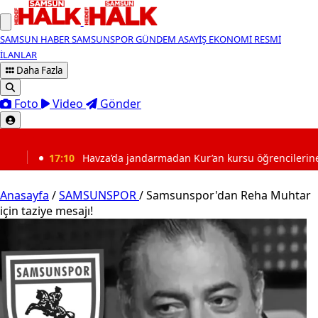
SAMSUN HABER
SAMSUNSPOR
GÜNDEM
ASAYİŞ
EKONOMİ
RESMİ
İLANLAR
Daha Fazla
Foto
Video
Gönder
SON DAKİKA
vza’da jandarmadan Kur’an kursu öğrencilerine trafik eğitimi
Anasayfa
/
SAMSUNSPOR
/
Samsunspor'dan Reha Muhtar
için taziye mesajı!