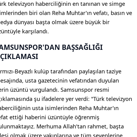
ürk televizyon haberciliğinin en tanınan ve simge
simlerinden biri olan Reha Muhtar'ın vefatı, basın ve
edya dünyası başta olmak üzere büyük bir
züntüyle karşılandı.
AMSUNSPOR'DAN BAŞSAĞLIĞI
ÇIKLAMASI
ırmızı-Beyazlı kulüp tarafından paylaşılan taziye
esajında, usta gazetecinin vefatından duyulan
erin üzüntü vurgulandı. Samsunspor resmi
çıklamasında şu ifadelere yer verdi: "Türk televizyon
aberciliğinin usta isimlerinden Reha Muhtar'ın
efat ettiği haberini üzüntüyle öğrenmiş
ulunmaktayız. Merhuma Allah'tan rahmet, başta
ilesi olmak üzere yakınlarına ve tüm sevenlerine