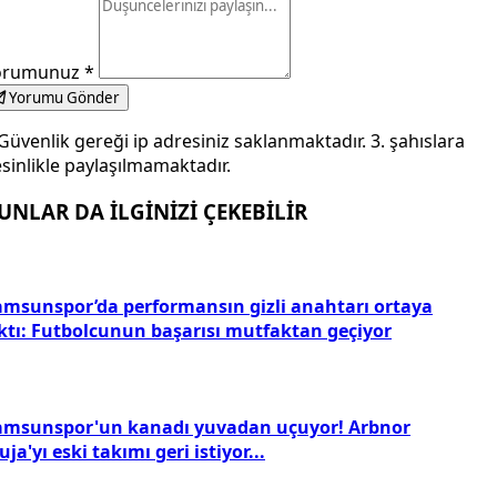
orumunuz
*
Yorumu Gönder
Güvenlik gereği ip adresiniz saklanmaktadır. 3. şahıslara
sinlikle paylaşılmamaktadır.
UNLAR DA İLGİNİZİ ÇEKEBİLİR
amsunspor’da performansın gizli anahtarı ortaya
ıktı: Futbolcunun başarısı mutfaktan geçiyor
amsunspor'un kanadı yuvadan uçuyor! Arbnor
ja'yı eski takımı geri istiyor...