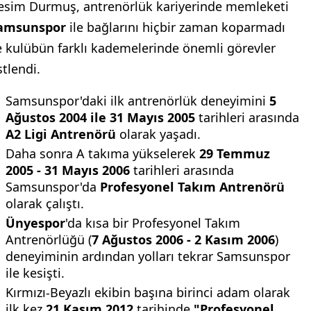
esim Durmuş, antrenörlük kariyerinde memleketi
amsunspor
ile bağlarını hiçbir zaman koparmadı
e kulübün farklı kademelerinde önemli görevler
stlendi.
Samsunspor'daki ilk antrenörlük deneyimini
5
Ağustos 2004 ile 31 Mayıs 2005
tarihleri arasında
A2 Ligi Antrenörü
olarak yaşadı.
Daha sonra A takıma yükselerek
29 Temmuz
2005 - 31 Mayıs 2006
tarihleri arasında
Samsunspor'da
Profesyonel Takım Antrenörü
olarak çalıştı.
Ünyespor
'da kısa bir Profesyonel Takım
Antrenörlüğü (
7 Ağustos 2006 - 2 Kasım 2006
)
deneyiminin ardından yolları tekrar Samsunspor
ile kesişti.
Kırmızı-Beyazlı ekibin başına birinci adam olarak
ilk kez
21 Kasım 2012
tarihinde
"Profesyonel