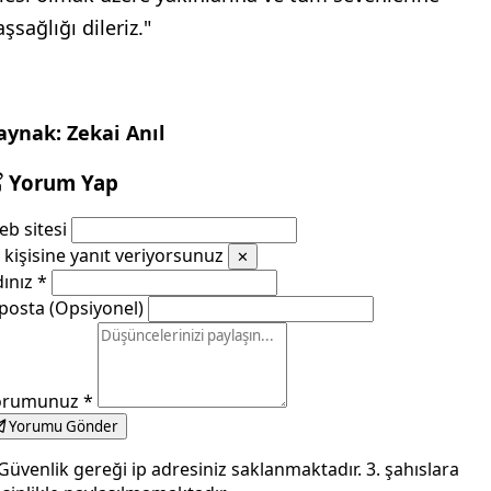
şsağlığı dileriz."
aynak: Zekai Anıl
Yorum Yap
b sitesi
kişisine yanıt veriyorsunuz
✕
dınız
*
posta (Opsiyonel)
orumunuz
*
Yorumu Gönder
Güvenlik gereği ip adresiniz saklanmaktadır. 3. şahıslara