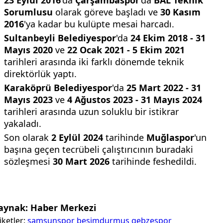
Sorumlusu
olarak göreve başladı ve
30 Kasım
2016
'ya kadar bu kulüpte mesai harcadı.
Sultanbeyli Belediyespor
'da
24 Ekim 2018 - 31
Mayıs 2020
ve
22 Ocak 2021 - 5 Ekim 2021
tarihleri arasında iki farklı dönemde teknik
direktörlük yaptı.
Karaköprü Belediyespor
'da
25 Mart 2022 - 31
Mayıs 2023
ve
4 Ağustos 2023 - 31 Mayıs 2024
tarihleri arasında uzun soluklu bir istikrar
yakaladı.
Son olarak
2 Eylül 2024
tarihinde
Muğlaspor
'un
başına geçen tecrübeli çalıştırıcının buradaki
sözleşmesi
30 Mart 2026
tarihinde feshedildi.
aynak: Haber Merkezi
iketler:
samsunspor
besimdurmuş
gebzespor