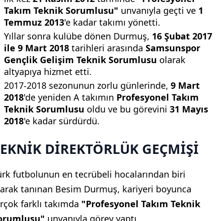
Takım Teknik Sorumlusu"
unvanıyla geçti ve
1
Temmuz 2013
'e kadar takımı yönetti.
Yıllar sonra kulübe dönen Durmuş,
16 Şubat 2017
ile 9 Mart 2018
tarihleri arasında
Samsunspor
Gençlik Gelişim Teknik Sorumlusu
olarak
altyapıya hizmet etti.
2017-2018 sezonunun zorlu günlerinde,
9 Mart
2018
'de yeniden A takımın
Profesyonel Takım
Teknik Sorumlusu
oldu ve bu görevini
31 Mayıs
2018
'e kadar sürdürdü.
TEKNİK DİREKTÖRLÜK GEÇMİŞİ
ürk futbolunun en tecrübeli hocalarından biri
larak tanınan Besim Durmuş, kariyeri boyunca
irçok farklı takımda
"Profesyonel Takım Teknik
orumlusu"
unvanıyla görev yaptı.