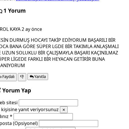
1 Yorum
İROL KAYA
2 ay önce
ESİN DURMUŞ HOCAYI TAKİP EDİYORUM BAŞARILI BİR
OCA BANA GÖRE SÜPER LGDE BİR TAKIMLA ANLAŞMALI
E UZUN SOLUKLU BİR ÇALIŞMAYLA BAŞARI KAÇINILMAZ
ÜPER LİGEDE FARKLI BİR HEYACAN GETİRİR BUNA
NANIYORUM

Faydalı
👎
Yanıtla
Yorum Yap
b sitesi
kişisine yanıt veriyorsunuz
✕
dınız
*
posta (Opsiyonel)