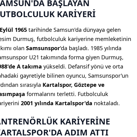
SAMSUN'DA BAŞLAYAN
FUTBOLCULUK KARİYERİ
 Eylül 1965
tarihinde Samsun'da dünyaya gelen
esim Durmuş, futbolculuk kariyerine memleketinin
akımı olan
Samsunspor
'da başladı. 1985 yılında
amsunspor U21 takımında forma giyen Durmuş,
988'de A takıma
yükseldi. Defansif yönü ve orta
ahadaki gayretiyle bilinen oyuncu, Samsunspor'un
rdından sırasıyla
Kartalspor, Göztepe ve
asımpaşa
formalarını terletti. Futbolculuk
ariyerini
2001 yılında Kartalspor'da
noktaladı.
ANTRENÖRLÜK KARİYERİNE
KARTALSPOR'DA ADIM ATTI