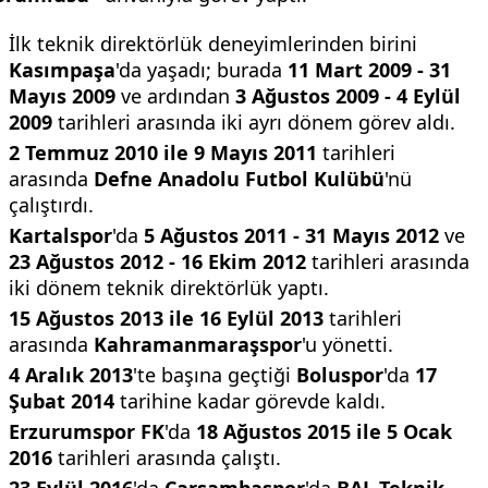
İlk teknik direktörlük deneyimlerinden birini
Kasımpaşa
'da yaşadı; burada
11 Mart 2009 - 31
Mayıs 2009
ve ardından
3 Ağustos 2009 - 4 Eylül
2009
tarihleri arasında iki ayrı dönem görev aldı.
2 Temmuz 2010 ile 9 Mayıs 2011
tarihleri
arasında
Defne Anadolu Futbol Kulübü
'nü
çalıştırdı.
Kartalspor
'da
5 Ağustos 2011 - 31 Mayıs 2012
ve
23 Ağustos 2012 - 16 Ekim 2012
tarihleri arasında
iki dönem teknik direktörlük yaptı.
15 Ağustos 2013 ile 16 Eylül 2013
tarihleri
arasında
Kahramanmaraşspor
'u yönetti.
4 Aralık 2013
'te başına geçtiği
Boluspor
'da
17
Şubat 2014
tarihine kadar görevde kaldı.
Erzurumspor FK
'da
18 Ağustos 2015 ile 5 Ocak
2016
tarihleri arasında çalıştı.
23 Eylül 2016
'da
Çarşambaspor
'da
BAL Teknik