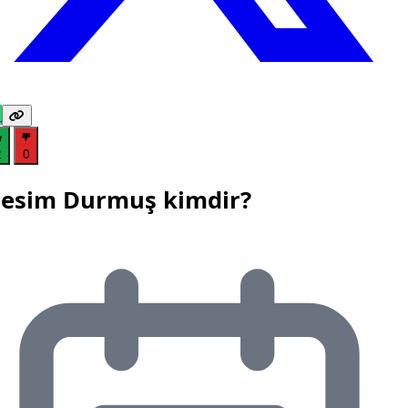
2
0
esim Durmuş kimdir?