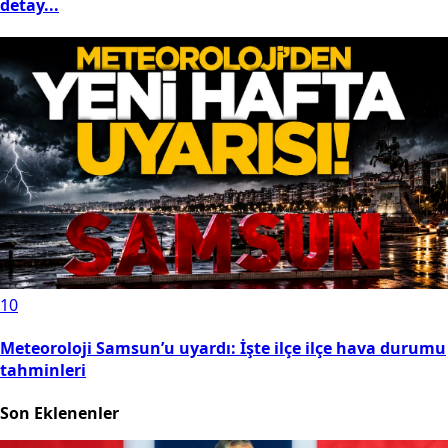
detay...
10
Meteoroloji Samsun’u uyardı: İşte ilçe ilçe hava durumu
tahminleri
Son Eklenenler