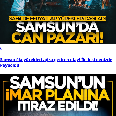
6
Samsun’da yürekleri ağza getiren olay! İki kişi denizde
kayboldu