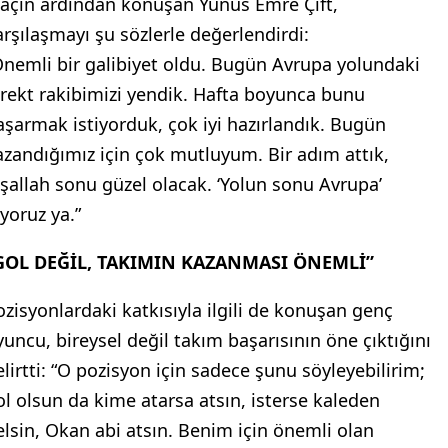
açın ardından konuşan Yunus Emre Çift,
arşılaşmayı şu sözlerle değerlendirdi:
Önemli bir galibiyet oldu. Bugün Avrupa yolundaki
irekt rakibimizi yendik. Hafta boyunca bunu
aşarmak istiyorduk, çok iyi hazırlandık. Bugün
azandığımız için çok mutluyum. Bir adım attık,
nşallah sonu güzel olacak. ‘Yolun sonu Avrupa’
iyoruz ya.”
GOL DEĞİL, TAKIMIN KAZANMASI ÖNEMLİ”
ozisyonlardaki katkısıyla ilgili de konuşan genç
yuncu, bireysel değil takım başarısının öne çıktığını
elirtti: “O pozisyon için sadece şunu söyleyebilirim;
ol olsun da kime atarsa atsın, isterse kaleden
elsin, Okan abi atsın. Benim için önemli olan