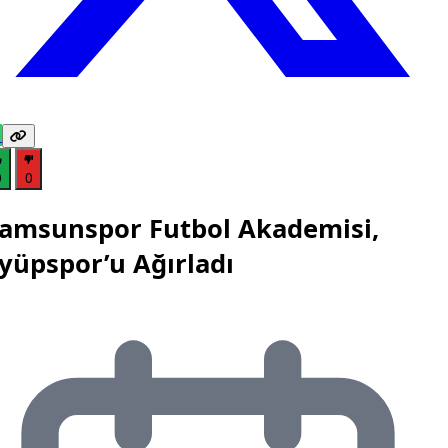
0
0
amsunspor Futbol Akademisi,
yüpspor’u Ağırladı