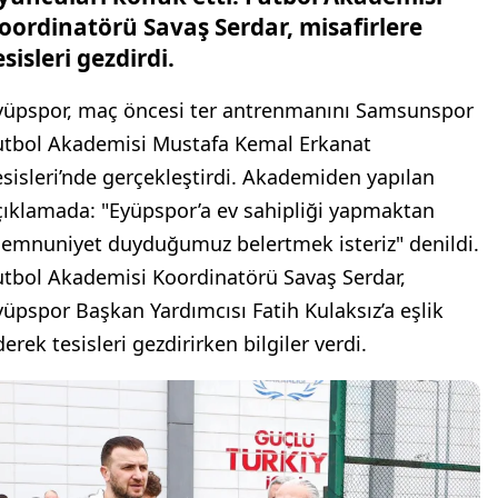
oordinatörü Savaş Serdar, misafirlere
esisleri gezdirdi.
yüpspor, maç öncesi ter antrenmanını Samsunspor
utbol Akademisi Mustafa Kemal Erkanat
esisleri’nde gerçekleştirdi. Akademiden yapılan
çıklamada: "Eyüpspor’a ev sahipliği yapmaktan
emnuniyet duyduğumuz belertmek isteriz" denildi.
utbol Akademisi Koordinatörü Savaş Serdar,
yüpspor Başkan Yardımcısı Fatih Kulaksız’a eşlik
erek tesisleri gezdirirken bilgiler verdi.