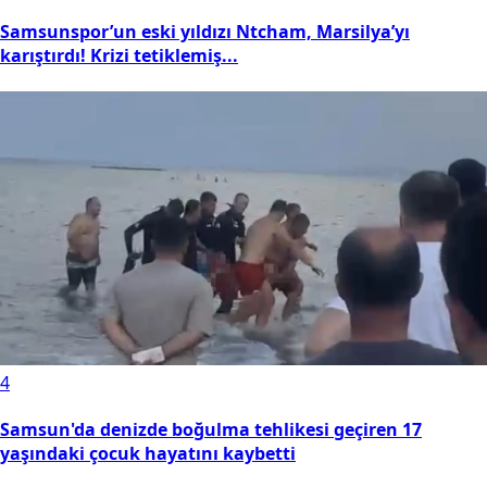
Samsunspor’un eski yıldızı Ntcham, Marsilya’yı
karıştırdı! Krizi tetiklemiş...
4
Samsun'da denizde boğulma tehlikesi geçiren 17
yaşındaki çocuk hayatını kaybetti