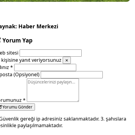
aynak: Haber Merkezi
Yorum Yap
b sitesi
kişisine yanıt veriyorsunuz
✕
dınız
*
posta (Opsiyonel)
orumunuz
*
Yorumu Gönder
Güvenlik gereği ip adresiniz saklanmaktadır. 3. şahıslara
sinlikle paylaşılmamaktadır.