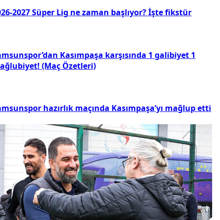
26-2027 Süper Lig ne zaman başlıyor? İşte fikstür
amsunspor’dan Kasımpaşa karşısında 1 galibiyet 1
ağlubiyet! (Maç Özetleri)
amsunspor hazırlık maçında Kasımpaşa’yı mağlup etti