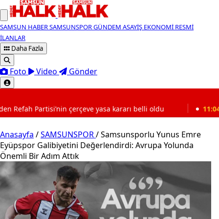
SAMSUN HABER
SAMSUNSPOR
GÜNDEM
ASAYİŞ
EKONOMİ
RESMİ
İLANLAR
Daha Fazla
Foto
Video
Gönder
SON DAKİKA
eve yasa kararı belli oldu
11:04
Eski cihaz sahipleri dik
Anasayfa
/
SAMSUNSPOR
/
Samsunsporlu Yunus Emre
Eyüpspor Galibiyetini Değerlendirdi: Avrupa Yolunda
Önemli Bir Adım Attık