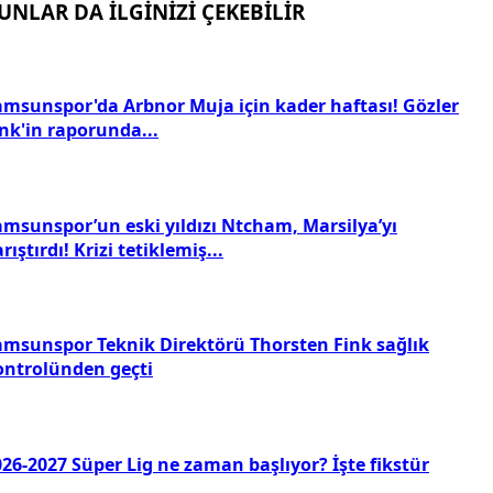
UNLAR DA İLGİNİZİ ÇEKEBİLİR
amsunspor'da Arbnor Muja için kader haftası! Gözler
nk'in raporunda...
amsunspor’un eski yıldızı Ntcham, Marsilya’yı
rıştırdı! Krizi tetiklemiş...
amsunspor Teknik Direktörü Thorsten Fink sağlık
ontrolünden geçti
26-2027 Süper Lig ne zaman başlıyor? İşte fikstür