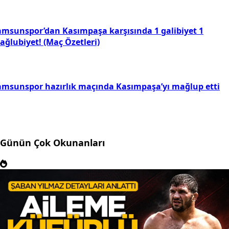
amsunspor’dan Kasımpaşa karşısında 1 galibiyet 1
ağlubiyet! (Maç Özetleri)
amsunspor hazırlık maçında Kasımpaşa’yı mağlup etti
Günün Çok Okunanları