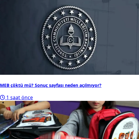
MEB çöktü mü? Sonuç sayfası neden açılmıyor?
1 saat önce