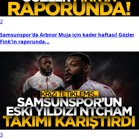
2
Samsunspor'da Arbnor Muja için kader haftası! Gözler
Fink'in raporunda...
3