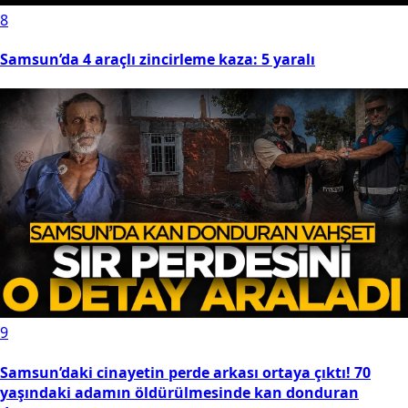
8
Samsun’da 4 araçlı zincirleme kaza: 5 yaralı
9
Samsun’daki cinayetin perde arkası ortaya çıktı! 70
yaşındaki adamın öldürülmesinde kan donduran