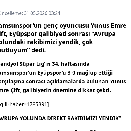
ncelleme: 31.05.2026 03:24
amsunspor’un genç oyuncusu Yunus Emre
ift, Eyüpspor galibiyeti sonrası “Avrupa
olundaki rakibimizi yendik, çok
utluyum” dedi.
rendyol Süper Lig’in 34. haftasında
amsunspor’un Eyüpspor’u 3-0 mağlup ettiği
arşılaşma sonrası açıklamalarda bulunan Yunus
mre Çift, galibiyetin önemine dikkat çekti.
ilgili-haber=1785891]
AVRUPA YOLUNDA DİREKT RAKİBİMİZİ YENDİK”