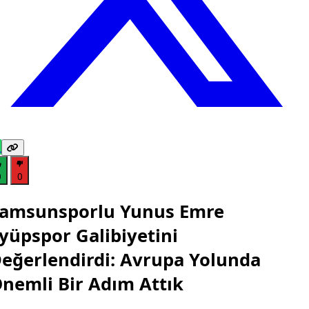
0
0
amsunsporlu Yunus Emre
yüpspor Galibiyetini
eğerlendirdi: Avrupa Yolunda
nemli Bir Adım Attık