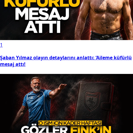
1
Şaban Yılmaz olayın detaylarını anlattı: ‘Aileme küfürlü
mesaj attı!