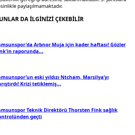
sinlikle paylaşılmamaktadır.
UNLAR DA İLGİNİZİ ÇEKEBİLİR
amsunspor'da Arbnor Muja için kader haftası! Gözler
nk'in raporunda...
amsunspor’un eski yıldızı Ntcham, Marsilya’yı
rıştırdı! Krizi tetiklemiş...
amsunspor Teknik Direktörü Thorsten Fink sağlık
ontrolünden geçti