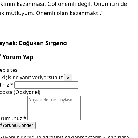
akımın kazanması. Gol önemli değil. Onun için de
ok mutluyum. Önemli olan kazanmaktı.”
aynak: Doğukan Sırgancı
Yorum Yap
b sitesi
kişisine yanıt veriyorsunuz
✕
dınız
*
posta (Opsiyonel)
orumunuz
*
Yorumu Gönder
Güvenlik gereği ip adresiniz saklanmaktadır. 3. şahıslara