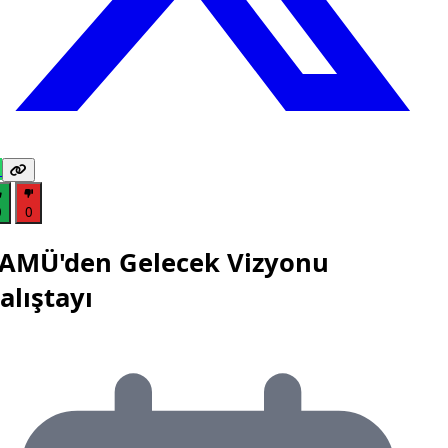
0
0
AMÜ'den Gelecek Vizyonu
alıştayı