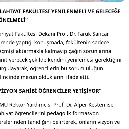
İLAHİYAT FAKÜLTESİ YENİLENMELİ VE GELECEĞE
ÖNELMELİ”
lahiyat Fakültesi Dekanı Prof. Dr. Faruk Sancar
örende yaptığı konuşmada, fakültenin sadece
eçmişi aktarmakla kalmayıp çağın sorunlarına
anıt verecek şekilde kendini yenilemesi gerektiğini
urgulayarak, öğrencilerin bu sorumluluğun
ilincinde mezun olduklarını ifade etti.
VİZYON SAHİBİ ÖĞRENCİLER YETİŞİYOR”
MÜ Rektör Yardımcısı Prof. Dr. Alper Kesten ise
lahiyat öğrencilerini pedagojik formasyon
erslerinden tanıdığını belirterek, onların vizyon ve