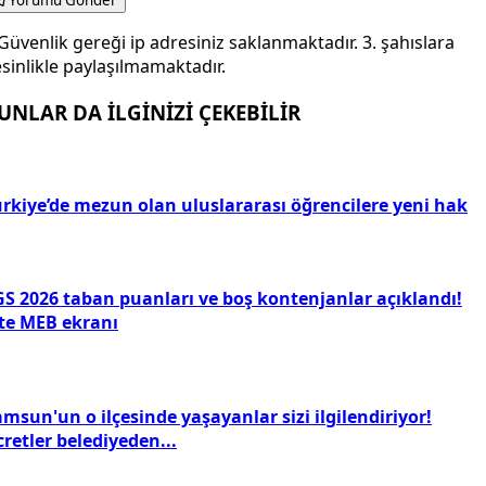
Yorumu Gönder
Güvenlik gereği ip adresiniz saklanmaktadır. 3. şahıslara
sinlikle paylaşılmamaktadır.
UNLAR DA İLGİNİZİ ÇEKEBİLİR
ürkiye’de mezun olan uluslararası öğrencilere yeni hak
GS 2026 taban puanları ve boş kontenjanlar açıklandı!
şte MEB ekranı
msun'un o ilçesinde yaşayanlar sizi ilgilendiriyor!
retler belediyeden...