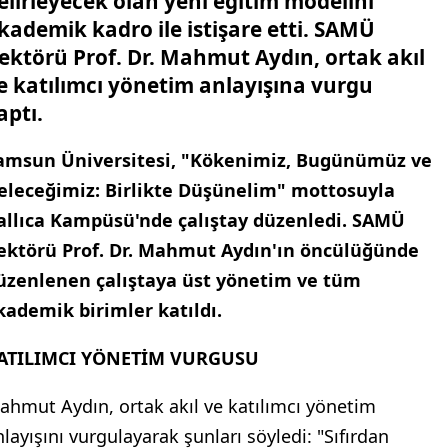
elirleyecek olan yeni eğitim modelini
kademik kadro ile istişare etti. SAMÜ
ektörü Prof. Dr. Mahmut Aydın, ortak akıl
e katılımcı yönetim anlayışına vurgu
aptı.
amsun Üniversitesi, "Kökenimiz, Bugünümüz ve
eleceğimiz: Birlikte Düşünelim" mottosuyla
allıca Kampüsü'nde çalıştay düzenledi. SAMÜ
ektörü Prof. Dr. Mahmut Aydın'ın öncülüğünde
üzenlenen çalıştaya üst yönetim ve tüm
kademik birimler katıldı.
ATILIMCI YÖNETİM VURGUSU
ahmut Aydın, ortak akıl ve katılımcı yönetim
nlayışını vurgulayarak şunları söyledi: "Sıfırdan