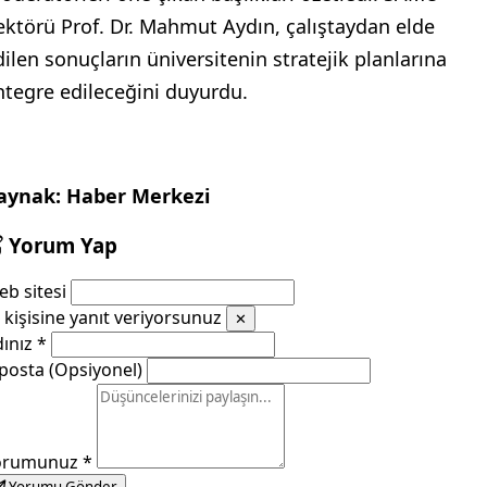
ektörü Prof. Dr. Mahmut Aydın, çalıştaydan elde
dilen sonuçların üniversitenin stratejik planlarına
ntegre edileceğini duyurdu.
aynak: Haber Merkezi
Yorum Yap
b sitesi
kişisine yanıt veriyorsunuz
✕
dınız
*
posta (Opsiyonel)
orumunuz
*