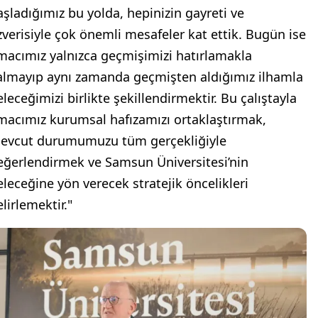
aşladığımız bu yolda, hepinizin gayreti ve
zverisiyle çok önemli mesafeler kat ettik. Bugün ise
macımız yalnızca geçmişimizi hatırlamakla
almayıp aynı zamanda geçmişten aldığımız ilhamla
eleceğimizi birlikte şekillendirmektir. Bu çalıştayla
macımız kurumsal hafızamızı ortaklaştırmak,
evcut durumumuzu tüm gerçekliğiyle
eğerlendirmek ve Samsun Üniversitesi’nin
eleceğine yön verecek stratejik öncelikleri
lirlemektir."