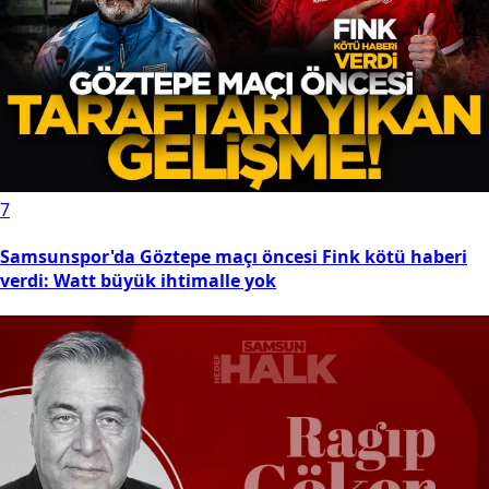
7
Samsunspor'da Göztepe maçı öncesi Fink kötü haberi
verdi: Watt büyük ihtimalle yok