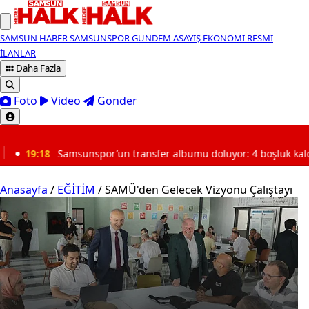
SAMSUN HABER
SAMSUNSPOR
GÜNDEM
ASAYİŞ
EKONOMİ
RESMİ
İLANLAR
Daha Fazla
Foto
Video
Gönder
SON DAKİKA
’un transfer albümü doluyor: 4 boşluk kaldı
19:03
TBM
Anasayfa
/
EĞİTİM
/
SAMÜ'den Gelecek Vizyonu Çalıştayı