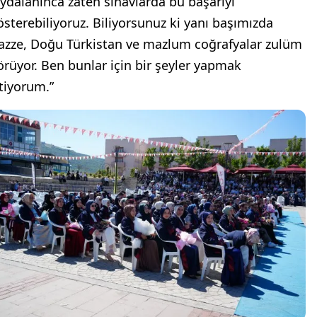
aydalanınca zaten sınavlarda bu başarıyı
österebiliyoruz. Biliyorsunuz ki yanı başımızda
azze, Doğu Türkistan ve mazlum coğrafyalar zulüm
örüyor. Ben bunlar için bir şeyler yapmak
stiyorum.”