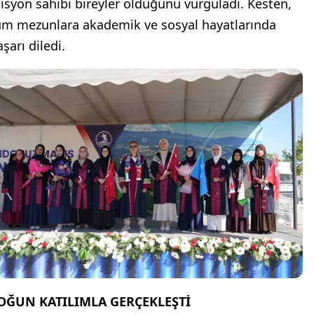
isyon sahibi bireyler olduğunu vurguladı. Kesten,
üm mezunlara akademik ve sosyal hayatlarında
şarı diledi.
OĞUN KATILIMLA GERÇEKLEŞTİ