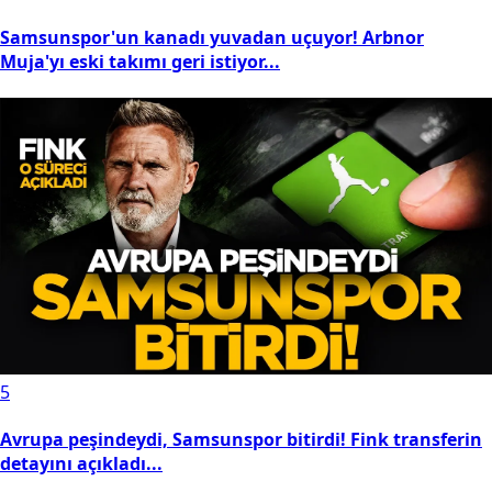
Samsunspor'un kanadı yuvadan uçuyor! Arbnor
Muja'yı eski takımı geri istiyor...
5
Avrupa peşindeydi, Samsunspor bitirdi! Fink transferin
detayını açıkladı...