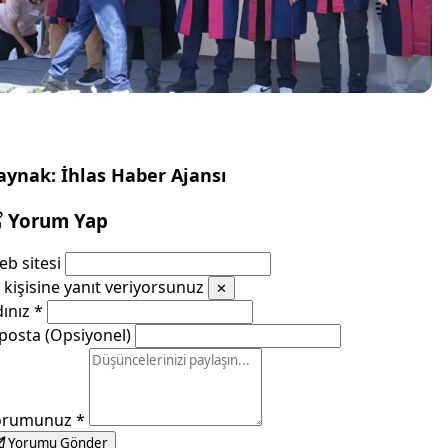
aynak: İhlas Haber Ajansı
Yorum Yap
b sitesi
kişisine yanıt veriyorsunuz
✕
dınız
*
posta (Opsiyonel)
orumunuz
*
Yorumu Gönder