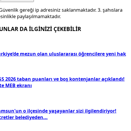
Güvenlik gereği ip adresiniz saklanmaktadır. 3. şahıslara
sinlikle paylaşılmamaktadır.
UNLAR DA İLGİNİZİ ÇEKEBİLİR
ürkiye’de mezun olan uluslararası öğrencilere yeni hak
GS 2026 taban puanları ve boş kontenjanlar açıklandı!
şte MEB ekranı
msun'un o ilçesinde yaşayanlar sizi ilgilendiriyor!
retler belediyeden...