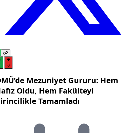
0
0
MÜ’de Mezuniyet Gururu: Hem
afız Oldu, Hem Fakülteyi
irincilikle Tamamladı