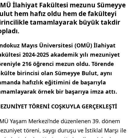
MÜ İlahiyat Fakültesi mezunu Sümeyye
ulut hem hafız oldu hem de fakülteyi
irincilikle tamamlayarak büyük takdir
opladı.
ndokuz Mayıs Üniversitesi (OMÜ) İlahiyat
akültesi 2024-2025 akademik yılı mezuniyet
öreniyle 216 öğrenci mezun oldu. Törende
akülte birincisi olan Sümeyye Bulut, aynı
amanda hafızlık eğitimini de başarıyla
amamlayarak örnek bir başarıya imza attı.
EZUNİYET TÖRENİ COŞKUYLA GERÇEKLEŞTİ
MÜ Yaşam Merkezi’nde düzenlenen 39. dönem
ezuniyet töreni, saygı duruşu ve İstiklal Marşı ile