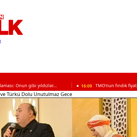
R
bi yıldızlar...
16:09
TMO’nun fındık fiyatı açıklandı, ür
r ve Türkü Dolu Unutulmaz Gece