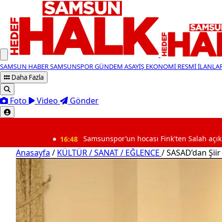
SAMSUN HABER
SAMSUNSPOR
GÜNDEM
ASAYİŞ
EKONOMİ
RESMİ İLANLA
Daha Fazla
Foto
Video
Gönder
SON DAKİKA
16:48
Samsunspor’un hocası Fink'ten Salah açıklaması: Onun gi
Anasayfa
/
KÜLTÜR / SANAT / EĞLENCE
/
SASAD’dan Şii