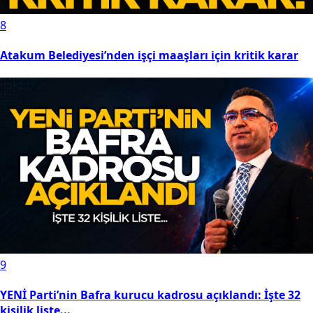
8
Atakum Belediyesi’nden işçi maaşları için kritik karar
9
YENİ Parti’nin Bafra kurucu kadrosu açıklandı: İşte 32
kişilik liste...