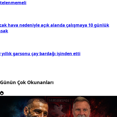
rtelenmemeli
ıcak hava nedeniyle açık alanda çalışmaya 10 günlük
asak
 yıllık garsonu çay bardağı işinden etti
Günün Çok Okunanları