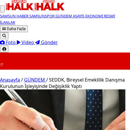
SAMSUN HABER
SAMSUNSPOR
GÜNDEM
ASAYİŞ
EKONOMİ
RESMİ
İLANLAR
Daha Fazla
Foto
Video
Gönder
SON DAKİKA
07:10
Meteoro
Anasayfa
/
GÜNDEM
/
SEDDK, Bireysel Emeklilik Danışma
Kurulunun İşleyişinde Değişiklik Yaptı