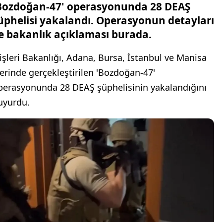
Bozdoğan-47' operasyonunda 28 DEAŞ
üphelisi yakalandı. Operasyonun detayları
e bakanlık açıklaması burada.
çişleri Bakanlığı, Adana, Bursa, İstanbul ve Manisa
llerinde gerçekleştirilen 'Bozdoğan-47'
perasyonunda 28 DEAŞ şüphelisinin yakalandığını
uyurdu.