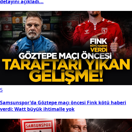
detayını açıkladı...
5
Samsunspor'da Göztepe maçı öncesi Fink kötü haberi
verdi: Watt büyük ihtimalle yok