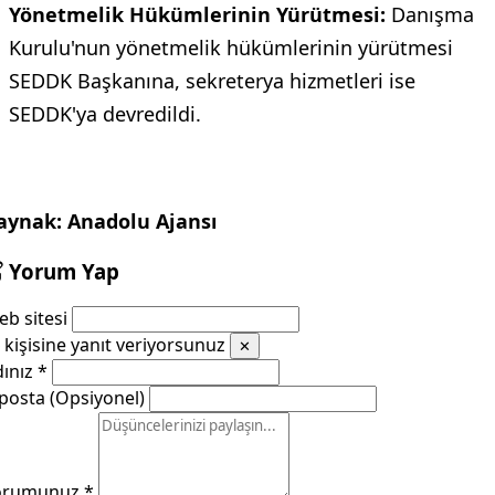
Yönetmelik Hükümlerinin Yürütmesi:
Danışma
Kurulu'nun yönetmelik hükümlerinin yürütmesi
SEDDK Başkanına, sekreterya hizmetleri ise
SEDDK'ya devredildi.
aynak: Anadolu Ajansı
Yorum Yap
b sitesi
kişisine yanıt veriyorsunuz
✕
dınız
*
posta (Opsiyonel)
orumunuz
*