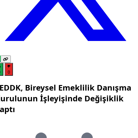
0
0
EDDK, Bireysel Emeklilik Danışma
urulunun İşleyişinde Değişiklik
aptı