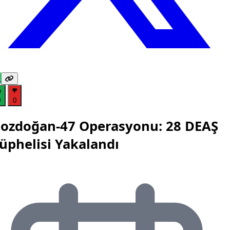
0
0
ozdoğan-47 Operasyonu: 28 DEAŞ
üphelisi Yakalandı