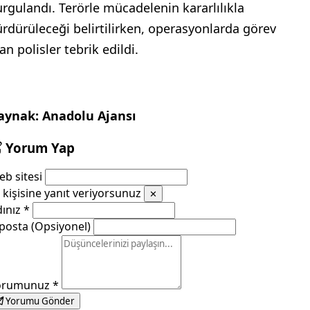
urgulandı. Terörle mücadelenin kararlılıkla
ürdürüleceği belirtilirken, operasyonlarda görev
an polisler tebrik edildi.
aynak: Anadolu Ajansı
Yorum Yap
b sitesi
kişisine yanıt veriyorsunuz
✕
dınız
*
posta (Opsiyonel)
orumunuz
*
Yorumu Gönder