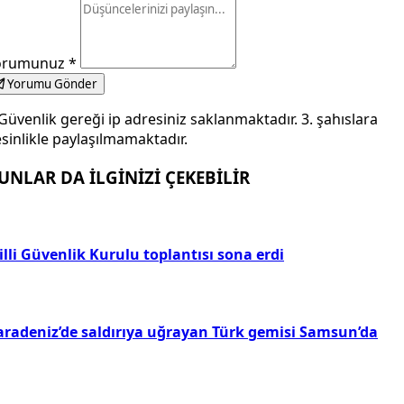
orumunuz
*
Yorumu Gönder
Güvenlik gereği ip adresiniz saklanmaktadır. 3. şahıslara
sinlikle paylaşılmamaktadır.
UNLAR DA İLGİNİZİ ÇEKEBİLİR
lli Güvenlik Kurulu toplantısı sona erdi
aradeniz’de saldırıya uğrayan Türk gemisi Samsun’da