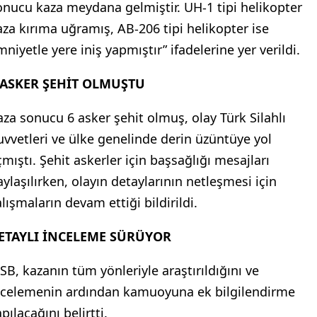
onucu kaza meydana gelmiştir. UH-1 tipi helikopter
aza kırıma uğramış, AB-206 tipi helikopter ise
niyetle yere iniş yapmıştır” ifadelerine yer verildi.
 ASKER ŞEHİT OLMUŞTU
aza sonucu 6 asker şehit olmuş, olay Türk Silahlı
uvvetleri ve ülke genelinde derin üzüntüye yol
çmıştı. Şehit askerler için başsağlığı mesajları
aylaşılırken, olayın detaylarının netleşmesi için
lışmaların devam ettiği bildirildi.
ETAYLI İNCELEME SÜRÜYOR
SB, kazanın tüm yönleriyle araştırıldığını ve
ncelemenin ardından kamuoyuna ek bilgilendirme
pılacağını belirtti.