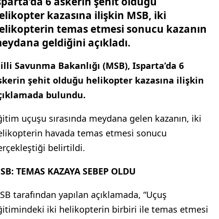
sparta’da 6 askerin şehit olduğu
elikopter kazasına ilişkin MSB, iki
elikopterin temas etmesi sonucu kazanın
eydana geldiğini açıkladı.
illi Savunma Bakanlığı (MSB), Isparta’da 6
skerin şehit olduğu helikopter kazasına ilişkin
çıklamada bulundu.
ğitim uçuşu sırasında meydana gelen kazanın, iki
elikopterin havada temas etmesi sonucu
rçekleştiği belirtildi.
SB: TEMAS KAZAYA SEBEP OLDU
SB tarafından yapılan açıklamada, “Uçuş
ğitimindeki iki helikopterin birbiri ile temas etmesi