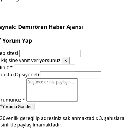
aynak: Demirören Haber Ajansı
Yorum Yap
b sitesi
kişisine yanıt veriyorsunuz
✕
dınız
*
posta (Opsiyonel)
orumunuz
*
Yorumu Gönder
Güvenlik gereği ip adresiniz saklanmaktadır. 3. şahıslara
sinlikle paylaşılmamaktadır.