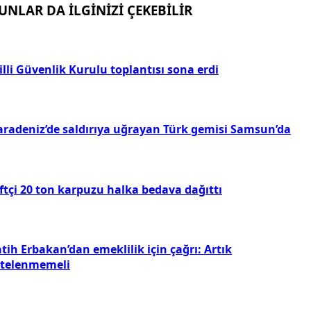
UNLAR DA İLGİNİZİ ÇEKEBİLİR
lli Güvenlik Kurulu toplantısı sona erdi
aradeniz’de saldırıya uğrayan Türk gemisi Samsun’da
ftçi 20 ton karpuzu halka bedava dağıttı
tih Erbakan’dan emeklilik için çağrı: Artık
rtelenmemeli