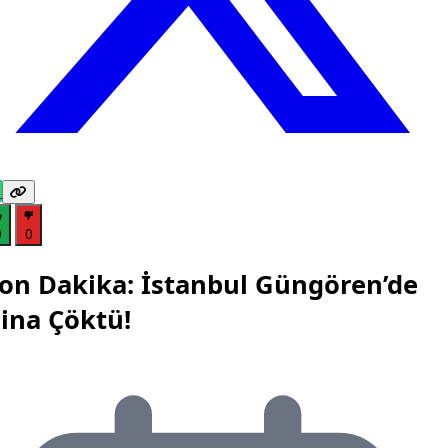
0
0
on Dakika: İstanbul Güngören’de
ina Çöktü!