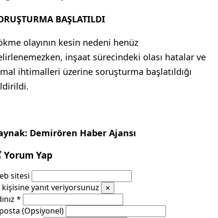
ORUŞTURMA BAŞLATILDI
ökme olayının kesin nedeni henüz
elirlenemezken, inşaat sürecindeki olası hatalar ve
hmal ihtimalleri üzerine soruşturma başlatıldığı
ldirildi.
aynak: Demirören Haber Ajansı
Yorum Yap
b sitesi
kişisine yanıt veriyorsunuz
✕
dınız
*
posta (Opsiyonel)