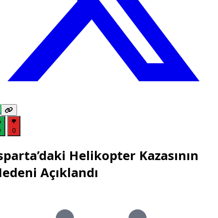
0
0
sparta’daki Helikopter Kazasının
edeni Açıklandı