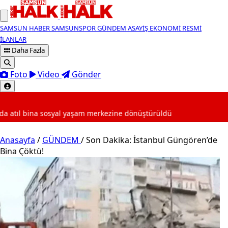
SAMSUN HABER
SAMSUNSPOR
GÜNDEM
ASAYİŞ
EKONOMİ
RESMİ
İLANLAR
Daha Fazla
Foto
Video
Gönder
SON DAKİKA
 merkezine dönüştürüldü
Anasayfa
/
GÜNDEM
/
Son Dakika: İstanbul Güngören’de
Bina Çöktü!