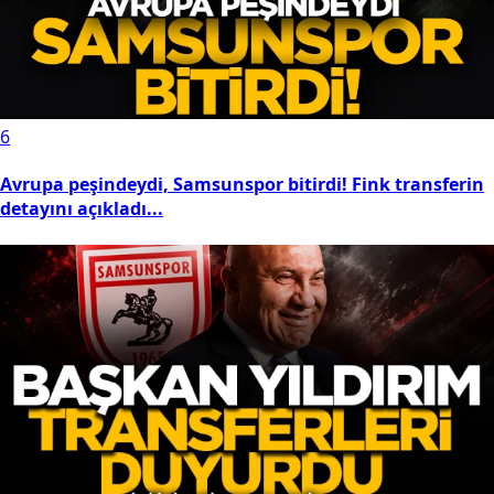
6
Avrupa peşindeydi, Samsunspor bitirdi! Fink transferin
detayını açıkladı...