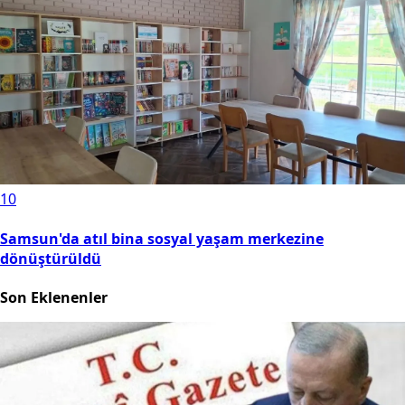
10
Samsun'da atıl bina sosyal yaşam merkezine
dönüştürüldü
Son Eklenenler