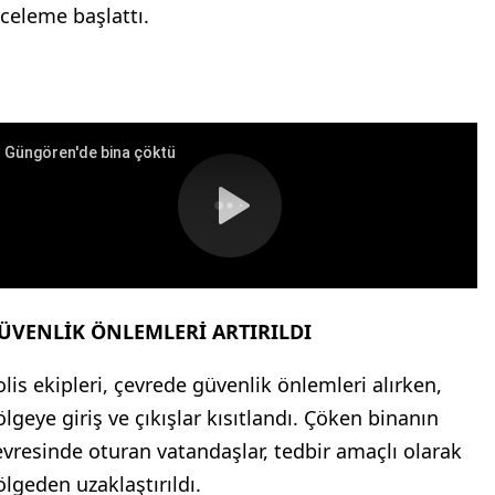
nceleme başlattı.
ÜVENLİK ÖNLEMLERİ ARTIRILDI
olis ekipleri, çevrede güvenlik önlemleri alırken,
ölgeye giriş ve çıkışlar kısıtlandı. Çöken binanın
evresinde oturan vatandaşlar, tedbir amaçlı olarak
ölgeden uzaklaştırıldı.