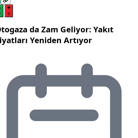
0
0
togaza da Zam Geliyor: Yakıt
iyatları Yeniden Artıyor