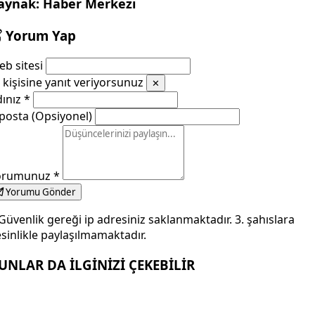
aynak: Haber Merkezi
Yorum Yap
b sitesi
kişisine yanıt veriyorsunuz
✕
dınız
*
posta (Opsiyonel)
orumunuz
*
Yorumu Gönder
Güvenlik gereği ip adresiniz saklanmaktadır. 3. şahıslara
sinlikle paylaşılmamaktadır.
UNLAR DA İLGİNİZİ ÇEKEBİLİR