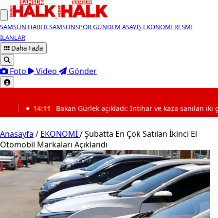
SAMSUN HABER
SAMSUNSPOR
GÜNDEM
ASAYİŞ
EKONOMİ
RESMİ
İLANLAR
Daha Fazla
Foto
Video
Gönder
SON DAKİKA
kan Gürlek açıkladı: İntihar ve kaza sanılan iki çocuk ölümü cinayet 
Anasayfa
/
EKONOMİ
/
Şubatta En Çok Satılan İkinci El
Otomobil Markaları Açıklandı