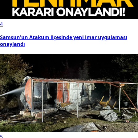
4
Samsun'un Atakum ilçesinde yeni imar uygulaması
onaylandı
5