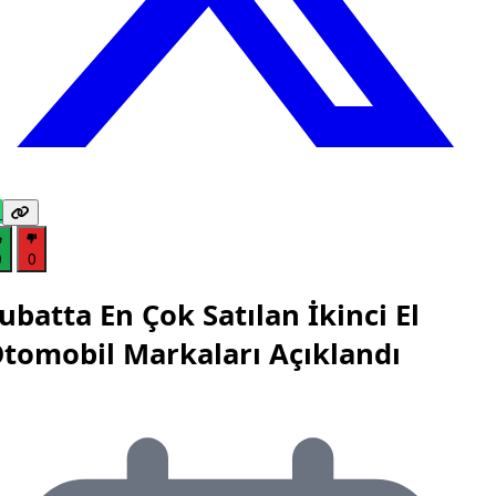
0
0
ubatta En Çok Satılan İkinci El
tomobil Markaları Açıklandı