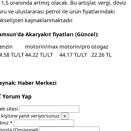
11,5 oranında artmış olacak. Bu artışlar, vergi, döviz
uru ve uluslararası petrol ile ürün fiyatlarındaki
ükselişten kaynaklanmaktadır.
amsun'da Akaryakıt fiyatları (Güncel):
enzin
motorin/max
motorin/pro
otogaz
4.58 TL/LT
44.22 TL/LT
44.17 TL/LT
22.26 TL
aynak: Haber Merkezi
Yorum Yap
b sitesi
kişisine yanıt veriyorsunuz
✕
dınız
*
posta (Opsiyonel)