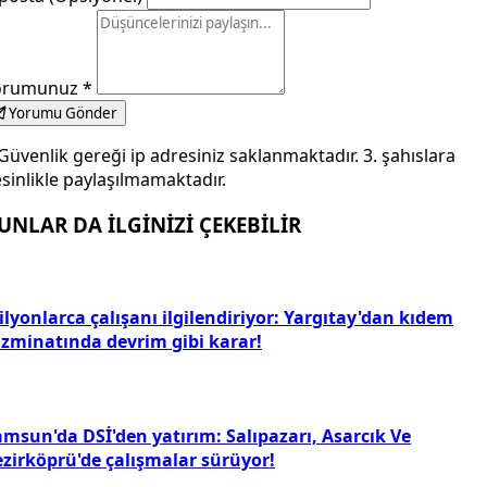
orumunuz
*
Yorumu Gönder
Güvenlik gereği ip adresiniz saklanmaktadır. 3. şahıslara
sinlikle paylaşılmamaktadır.
UNLAR DA İLGİNİZİ ÇEKEBİLİR
lyonlarca çalışanı ilgilendiriyor: Yargıtay'dan kıdem
azminatında devrim gibi karar!
amsun'da DSİ'den yatırım: Salıpazarı, Asarcık Ve
ezirköprü'de çalışmalar sürüyor!