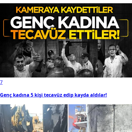
7
Genç kadına 5 kişi tecavüz edip kayda aldılar!