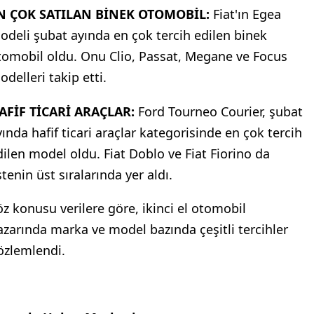
N ÇOK SATILAN BİNEK OTOMOBİL:
Fiat'ın Egea
odeli şubat ayında en çok tercih edilen binek
tomobil oldu. Onu Clio, Passat, Megane ve Focus
delleri takip etti.
AFİF TİCARİ ARAÇLAR:
Ford Tourneo Courier, şubat
yında hafif ticari araçlar kategorisinde en çok tercih
dilen model oldu. Fiat Doblo ve Fiat Fiorino da
stenin üst sıralarında yer aldı.
öz konusu verilere göre, ikinci el otomobil
azarında marka ve model bazında çeşitli tercihler
özlemlendi.