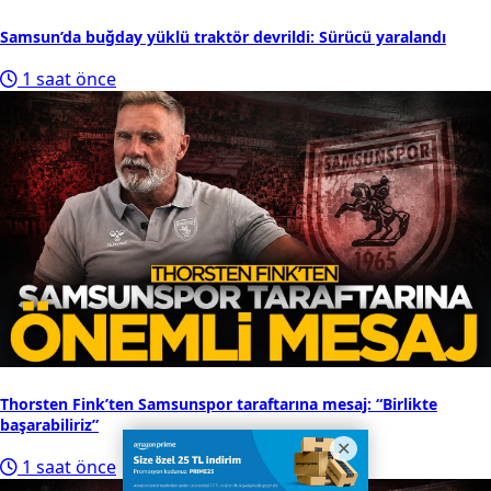
Samsun’da buğday yüklü traktör devrildi: Sürücü yaralandı
1 saat önce
Thorsten Fink’ten Samsunspor taraftarına mesaj: “Birlikte
başarabiliriz”
1 saat önce