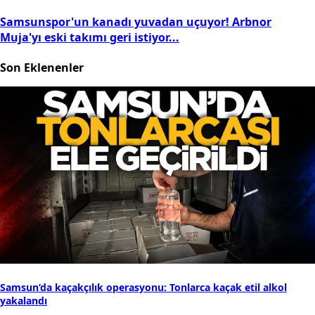
Samsunspor'un kanadı yuvadan uçuyor! Arbnor
Muja'yı eski takımı geri istiyor...
Son Eklenenler
Samsun’da kaçakçılık operasyonu: Tonlarca kaçak etil alkol
yakalandı