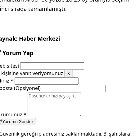
kinci sırada tamamlamıştı.
aynak: Haber Merkezi
Yorum Yap
b sitesi
kişisine yanıt veriyorsunuz
✕
dınız
*
posta (Opsiyonel)
orumunuz
*
Yorumu Gönder
Güvenlik gereği ip adresiniz saklanmaktadır. 3. şahıslara