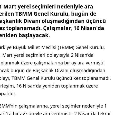
1 Mart yerel seçimleri nedeniyle ara
erilen TBMM Genel Kurulu, bugün de
aşkanlık Divanı oluşmadığından üçüncü
ez toplanamadı. Çalışmalar, 16 Nisan'da
eniden başlayacak.
ürkiye Büyük Millet Meclisi (TBMM) Genel Kurulu,
1 Mart yerel seçimleri dolayısıyla 2 Nisan'da
oplanmak üzere çalışmalarına bir ay ara vermişti.
ncak bugün de Başkanlık Divanı oluşmadığından
olayı, TBMM Genel Kurulu üçüncü kez toplanamadı.
irleşim, 16 Nisan’da yeniden toplanmak üzere
patıldı.
BMM'nin çalışmalarına, yerel seçimler nedeniyle 1
rt'ta bir ay süreyle ara verilmişti. 2 Nisan’da tekrar