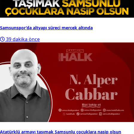
Samsunspor’da altyapı süreci mercek altında
39 dakika önce
Atatürklü armayı taşımak Samsunlu çocuklara nasip olsun