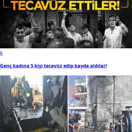
6
Genç kadına 5 kişi tecavüz edip kayda aldılar!