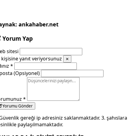
aynak: ankahaber.net
Yorum Yap
b sitesi
kişisine yanıt veriyorsunuz
✕
dınız
*
posta (Opsiyonel)
orumunuz
*
Yorumu Gönder
Güvenlik gereği ip adresiniz saklanmaktadır. 3. şahıslara
sinlikle paylaşılmamaktadır.