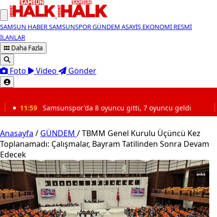
SAMSUN HABER
SAMSUNSPOR
GÜNDEM
ASAYİŞ
EKONOMİ
RESMİ
İLANLAR
Daha Fazla
Foto
Video
Gönder
SON DAKİKA
r'da 8 oyuncu gitti, 7 oyuncu geldi
11:32
Samsun’un en
Anasayfa
/
GÜNDEM
/
TBMM Genel Kurulu Üçüncü Kez
Toplanamadı: Çalışmalar, Bayram Tatilinden Sonra Devam
Edecek