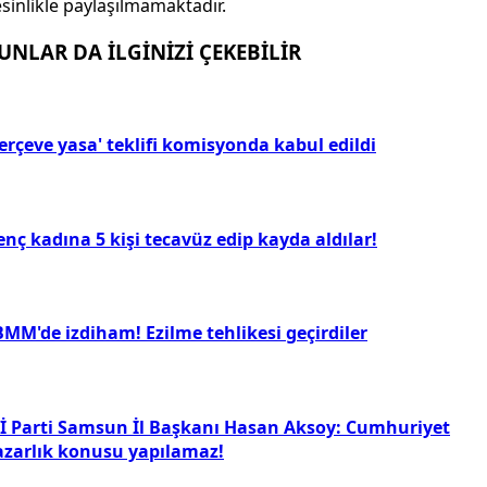
sinlikle paylaşılmamaktadır.
UNLAR DA İLGİNİZİ ÇEKEBİLİR
erçeve yasa' teklifi komisyonda kabul edildi
nç kadına 5 kişi tecavüz edip kayda aldılar!
BMM'de izdiham! Ezilme tehlikesi geçirdiler
Yİ Parti Samsun İl Başkanı Hasan Aksoy: Cumhuriyet
azarlık konusu yapılamaz!