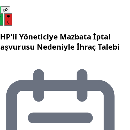
0
0
HP'li Yöneticiye Mazbata İptal
aşvurusu Nedeniyle İhraç Talebi