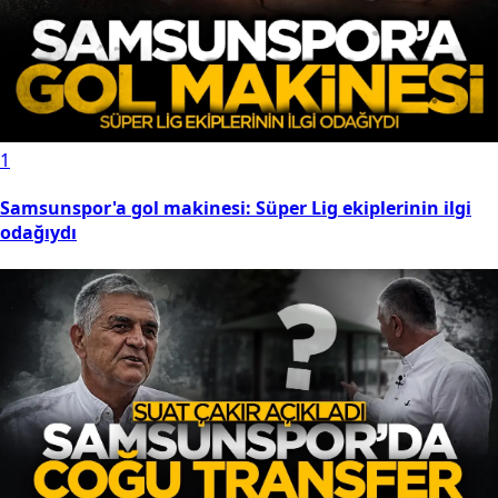
1
Samsunspor'a gol makinesi: Süper Lig ekiplerinin ilgi
odağıydı