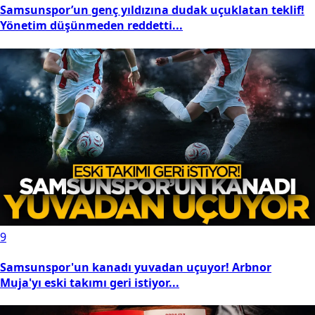
Samsunspor’un genç yıldızına dudak uçuklatan teklif!
Yönetim düşünmeden reddetti...
9
Samsunspor'un kanadı yuvadan uçuyor! Arbnor
Muja'yı eski takımı geri istiyor...