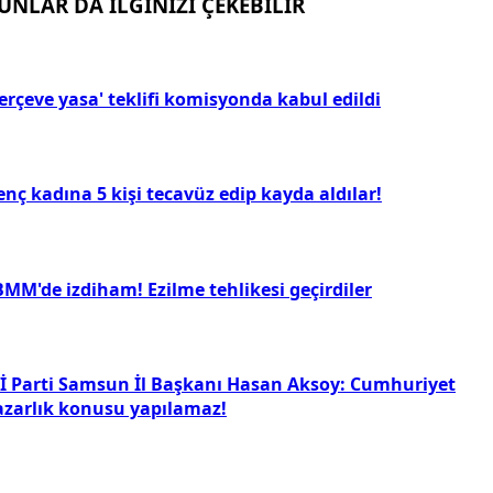
UNLAR DA İLGİNİZİ ÇEKEBİLİR
erçeve yasa' teklifi komisyonda kabul edildi
nç kadına 5 kişi tecavüz edip kayda aldılar!
BMM'de izdiham! Ezilme tehlikesi geçirdiler
Yİ Parti Samsun İl Başkanı Hasan Aksoy: Cumhuriyet
azarlık konusu yapılamaz!