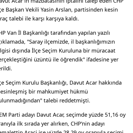
avut Acar'ın mazbatasının iptalini talep eden CHP
lçe Başkan Vekili Yasin Arslan, partisinden kesin
raç talebi ile karşı karşıya kaldı.
HP Van İl Başkanlığı tarafından yapılan yazılı
çıklamada, "Saray ilçemizde, il başkanlığımızın
ilgisi dışında İlçe Seçim Kuruluna bir müracaat
erçekleştiğini üzüntü ile öğrendik" ifadesine yer
rildi.
lçe Seçim Kurulu Başkanlığı, Davut Acar hakkında
kesinleşmiş bir mahkumiyet hükmü
ulunmadığından" talebi reddetmişti.
EM Parti adayı Davut Acar, seçimde yüzde 51,16 oy
ranıyla ilk sırada yer alırken, CHP'nin adayı
emalettin Araci ise yüzde 28,29 oy oranıyla seçimi