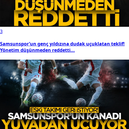
3
Samsunspor’un genç yıldızına dudak uçuklatan teklif!
Yönetim düşünmeden reddetti...