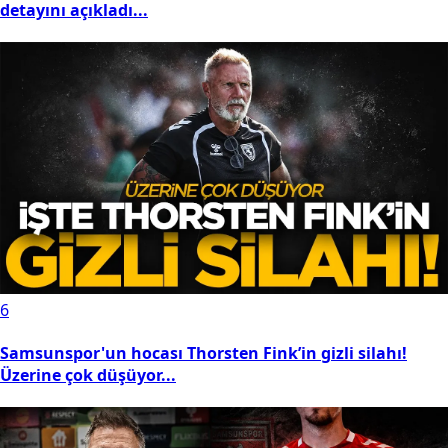
detayını açıkladı...
6
Samsunspor'un hocası Thorsten Fink’in gizli silahı!
Üzerine çok düşüyor...