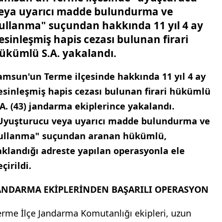
eya uyarıcı madde bulundurma ve
ullanma" suçundan hakkında 11 yıl 4 ay
esinleşmiş hapis cezası bulunan firari
ükümlü S.A. yakalandı.
amsun'un Terme ilçesinde hakkında 11 yıl 4 ay
esinleşmiş hapis cezası bulunan firari hükümlü
.A. (43) jandarma ekiplerince yakalandı.
Uyuşturucu veya uyarıcı madde bulundurma ve
ullanma" suçundan aranan hükümlü,
aklandığı adreste yapılan operasyonla ele
çirildi.
ANDARMA EKİPLERİNDEN BAŞARILI OPERASYON
erme İlçe Jandarma Komutanlığı ekipleri, uzun