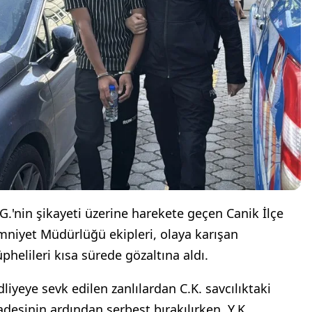
.G.'nin şikayeti üzerine harekete geçen Canik İlçe
mniyet Müdürlüğü ekipleri, olaya karışan
üphelileri kısa sürede gözaltına aldı.
dliyeye sevk edilen zanlılardan C.K. savcılıktaki
fadesinin ardından serbest bırakılırken, Y.K.