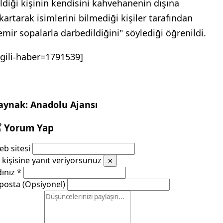
ildiği kişinin kendisini kahvehanenin dışına
ıkartarak isimlerini bilmediği kişiler tarafından
emir sopalarla darbedildiğini" söylediği öğrenildi.
ilgili-haber=1791539]
aynak: Anadolu Ajansı
Yorum Yap
b sitesi
kişisine yanıt veriyorsunuz
✕
dınız
*
posta (Opsiyonel)