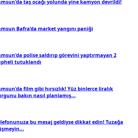
amsun'da taş ocağı yolunda yine kamyon devrildi!
amsun Bafra’da market yangını paniği
amsun'da polise saldırıp görevini yaptırmayan 2
üpheli tutuklandı
msun'da film gibi hırsızlık! Yüz binlerce liralık
urgunu bakın nasıl planlamış...
elefonunuza bu mesaj geldiyse dikkat edin! Tuzağa
üşmeyin...