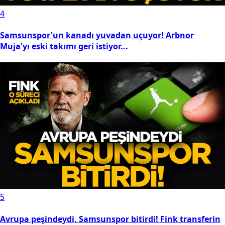
4
Samsunspor'un kanadı yuvadan uçuyor! Arbnor
Muja'yı eski takımı geri istiyor...
5
Avrupa peşindeydi, Samsunspor bitirdi! Fink transferin