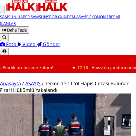
SAMSUN HABER
SAMSUNSPOR
GÜNDEM
ASAYİŞ
EKONOMİ
RESMİ
İLANLAR
Daha Fazla
Foto
Video
Gönder
SON DAKİKA
lüm!
17:10
Havza’da jandarmadan Kur’an kursu öğrencile
Anasayfa
/
ASAYİŞ
/
Terme'de 11 Yıl Hapis Cezası Bulunan
Firari Hükümlü Yakalandı