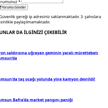
orumunuz
*
Yorumu Gönder
Güvenlik gereği ip adresiniz saklanmaktadır. 3. şahıslara
sinlikle paylaşılmamaktadır.
UNLAR DA İLGİNİZİ ÇEKEBİLİR
ron saldırısına uğrayan geminin yaralı mürettebatı
amsun’da
amsun'da taş ocağı yolunda yine kamyon devrildi!
amsun Bafra’da market yangını paniği