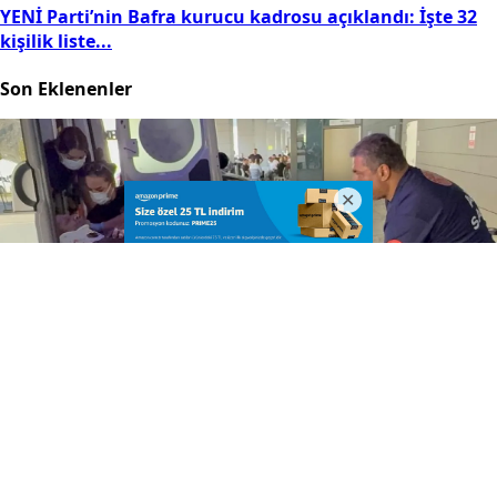
YENİ Parti’nin Bafra kurucu kadrosu açıklandı: İşte 32
kişilik liste...
Son Eklenenler
Dron saldırısına uğrayan geminin yaralı mürettebatı Samsun’da
42 dakika önce