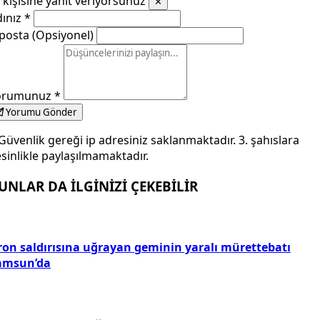
kişisine yanıt veriyorsunuz
✕
dınız
*
posta (Opsiyonel)
orumunuz
*
Yorumu Gönder
Güvenlik gereği ip adresiniz saklanmaktadır. 3. şahıslara
sinlikle paylaşılmamaktadır.
UNLAR DA İLGİNİZİ ÇEKEBİLİR
ron saldırısına uğrayan geminin yaralı mürettebatı
amsun’da