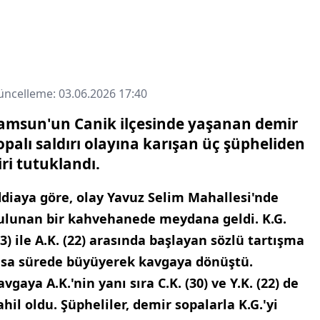
ncelleme: 03.06.2026 17:40
amsun'un Canik ilçesinde yaşanan demir
opalı saldırı olayına karışan üç şüpheliden
iri tutuklandı.
ddiaya göre, olay Yavuz Selim Mahallesi'nde
ulunan bir kahvehanede meydana geldi. K.G.
23) ile A.K. (22) arasında başlayan sözlü tartışma
ısa sürede büyüyerek kavgaya dönüştü.
avgaya A.K.'nin yanı sıra C.K. (30) ve Y.K. (22) de
ahil oldu. Şüpheliler, demir sopalarla K.G.'yi