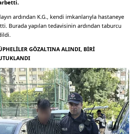
arbetti.
layın ardından K.G., kendi imkanlarıyla hastaneye
itti. Burada yapılan tedavisinin ardından taburcu
ildi.
ÜPHELİLER GÖZALTINA ALINDI, BİRİ
UTUKLANDI