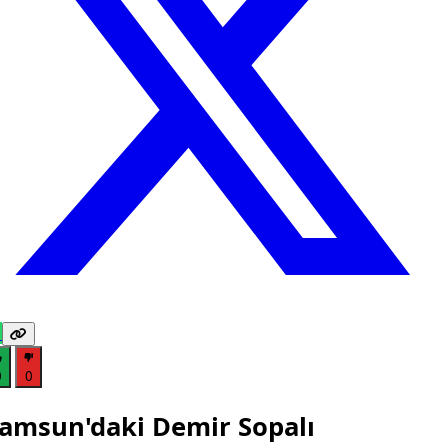
0
0
amsun'daki Demir Sopalı