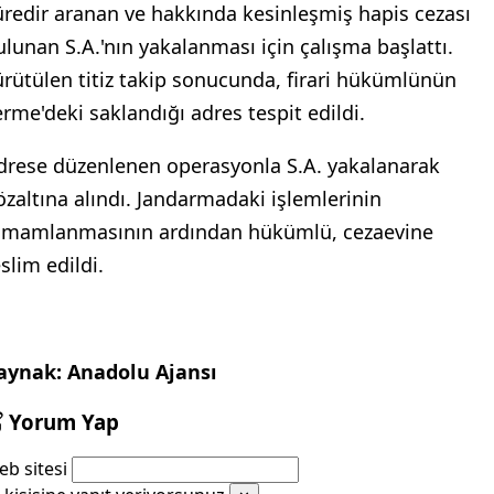
üredir aranan ve hakkında kesinleşmiş hapis cezası
ulunan S.A.'nın yakalanması için çalışma başlattı.
ürütülen titiz takip sonucunda, firari hükümlünün
erme'deki saklandığı adres tespit edildi.
drese düzenlenen operasyonla S.A. yakalanarak
özaltına alındı. Jandarmadaki işlemlerinin
amamlanmasının ardından hükümlü, cezaevine
slim edildi.
aynak: Anadolu Ajansı
Yorum Yap
b sitesi