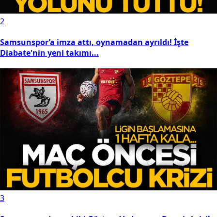
2
Samsunspor’a imza attı, oynamadan ayrıldı! İşte
Diabate'nin yeni takımı...
3