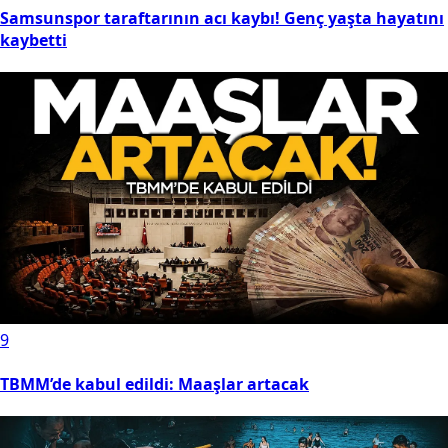
Samsunspor taraftarının acı kaybı! Genç yaşta hayatını
kaybetti
9
TBMM’de kabul edildi: Maaşlar artacak