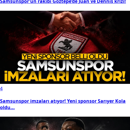
Samsunspor’un rakibi Göztepe’de Juan ve Dennis krizi!
4
Samsunspor imzaları atıyor! Yeni sponsor Sarıyer Kola
oldu...