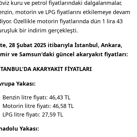
öviz kuru ve petrol fiyatlarındaki dalgalanmalar,
enzin, motorin ve LPG fiyatlarını etkilemeye devam
diyor. Özellikle motorin fiyatlarında dün 1 lira 43
uruşluk bir indirim gerçekleşti.
şte, 28 Şubat 2025 itibarıyla İstanbul, Ankara,
zmir ve Samsun'daki güncel akaryakıt fiyatları:
STANBUL'DA AKARYAKIT FİYATLARI
vrupa Yakası:
Benzin litre fiyatı: 46,43 TL
Motorin litre fiyatı: 46,58 TL
LPG litre fiyatı: 27,59 TL
nadolu Yakası: