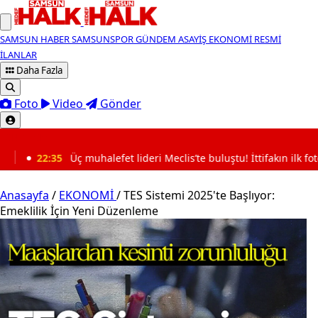
SAMSUN HABER
SAMSUNSPOR
GÜNDEM
ASAYİŞ
EKONOMİ
RESMİ
İLANLAR
Daha Fazla
Foto
Video
Gönder
SON DAKİKA
efet lideri Meclis’te buluştu! İttifakın ilk fotoğrafı mı?
2
Anasayfa
/
EKONOMİ
/
TES Sistemi 2025'te Başlıyor:
Emeklilik İçin Yeni Düzenleme