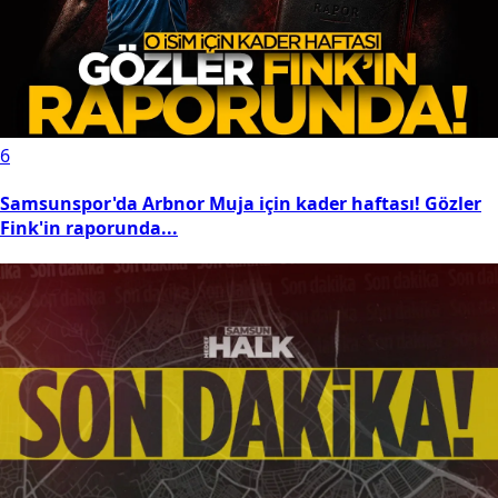
6
Samsunspor'da Arbnor Muja için kader haftası! Gözler
Fink'in raporunda...