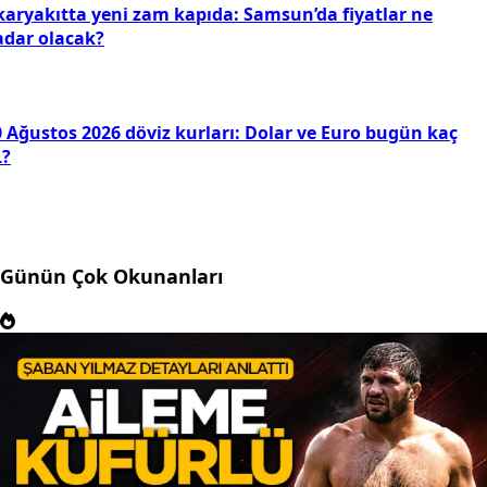
karyakıtta yeni zam kapıda: Samsun’da fiyatlar ne
adar olacak?
0 Ağustos 2026 döviz kurları: Dolar ve Euro bugün kaç
L?
Günün Çok Okunanları