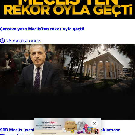
Çerçeve yasa Meclis’ten rekor oyla geçti!
28 dakika önce
SBB Meclis üyesi Hasan İpek’ten İskele Mescid açıklaması: