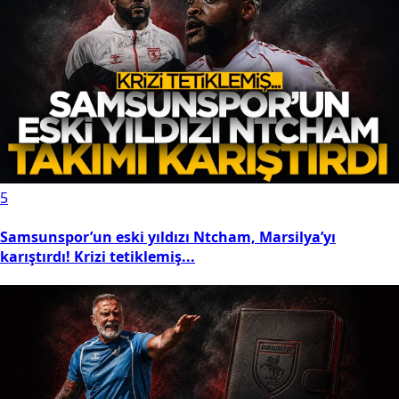
5
Samsunspor’un eski yıldızı Ntcham, Marsilya’yı
karıştırdı! Krizi tetiklemiş...