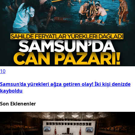
10
Samsun’da yürekleri ağza getiren olay! İki kişi denizde
kayboldu
Son Eklenenler