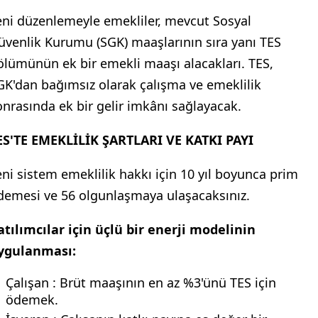
eni düzenlemeyle emekliler, mevcut Sosyal
üvenlik Kurumu (SGK) maaşlarının sıra yanı TES
ölümünün ek bir emekli maaşı alacakları. TES,
GK'dan bağımsız olarak çalışma ve emeklilik
onrasında ek bir gelir imkânı sağlayacak.
ES'TE EMEKLİLİK ŞARTLARI VE KATKI PAYI
eni sistem emeklilik hakkı için 10 yıl boyunca prim
demesi ve 56 olgunlaşmaya ulaşacaksınız.
atılımcılar için üçlü bir enerji modelinin
ygulanması:
Çalışan : Brüt maaşının en az %3'ünü TES için
ödemek.