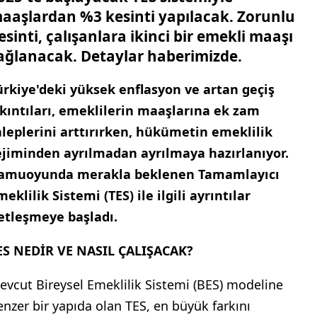
aaşlardan %3 kesinti yapılacak. Zorunlu
esinti, çalışanlara ikinci bir emekli maaşı
ağlanacak. Detaylar haberimizde.
ürkiye'deki yüksek enflasyon ve artan geçiş
ıkıntıları, emeklilerin maaşlarına ek zam
aleplerini arttırırken, hükümetin emeklilik
ejiminden ayrılmadan ayrılmaya hazırlanıyor.
amuoyunda merakla beklenen Tamamlayıcı
meklilik Sistemi (TES) ile ilgili ayrıntılar
etleşmeye başladı.
ES NEDİR VE NASIL ÇALIŞACAK?
evcut Bireysel Emeklilik Sistemi (BES) modeline
enzer bir yapıda olan TES, en büyük farkını