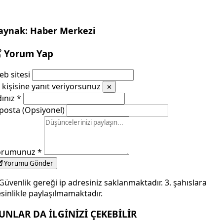
aynak: Haber Merkezi
Yorum Yap
b sitesi
kişisine yanıt veriyorsunuz
✕
dınız
*
posta (Opsiyonel)
orumunuz
*
Yorumu Gönder
Güvenlik gereği ip adresiniz saklanmaktadır. 3. şahıslara
sinlikle paylaşılmamaktadır.
UNLAR DA İLGİNİZİ ÇEKEBİLİR