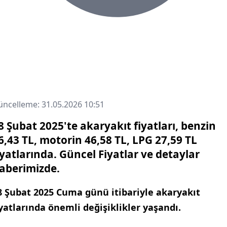
ncelleme: 31.05.2026 10:51
8 Şubat 2025'te akaryakıt fiyatları, benzin
6,43 TL, motorin 46,58 TL, LPG 27,59 TL
iyatlarında. Güncel Fiyatlar ve detaylar
aberimizde.
8 Şubat 2025 Cuma günü itibariyle akaryakıt
iyatlarında önemli değişiklikler yaşandı.