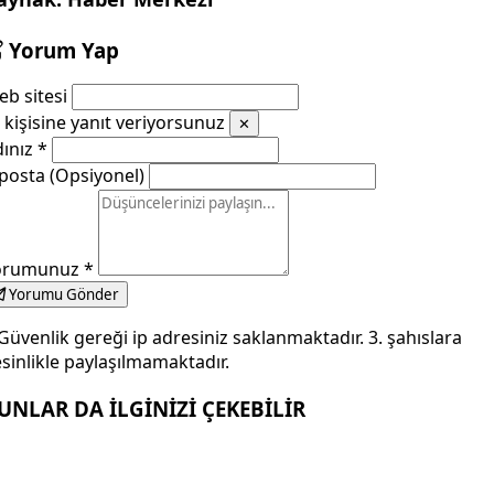
Yorum Yap
b sitesi
kişisine yanıt veriyorsunuz
✕
dınız
*
posta (Opsiyonel)
orumunuz
*
Yorumu Gönder
Güvenlik gereği ip adresiniz saklanmaktadır. 3. şahıslara
sinlikle paylaşılmamaktadır.
UNLAR DA İLGİNİZİ ÇEKEBİLİR