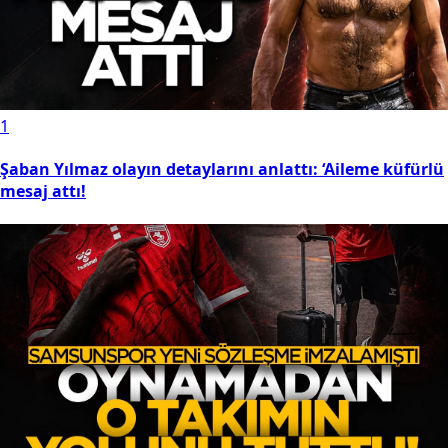
1
Şaban Yılmaz olayın detaylarını anlattı: ‘Aileme küfürlü
mesaj attı!