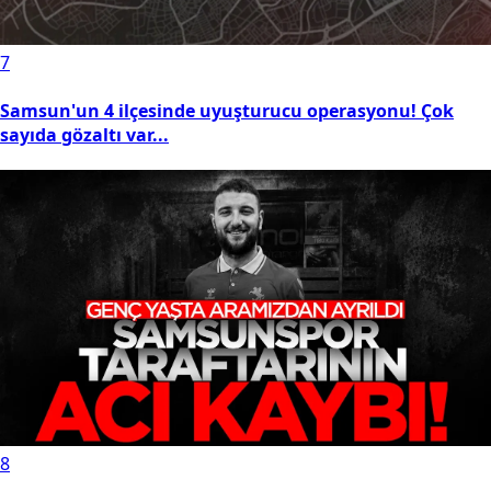
7
Samsun'un 4 ilçesinde uyuşturucu operasyonu! Çok
sayıda gözaltı var...
8