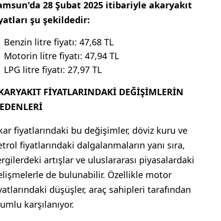
amsun'da 28 Şubat 2025 itibariyle akaryakıt
iyatları şu şekildedir:
Benzin litre fiyatı: 47,68 TL
Motorin litre fiyatı: 47,94 TL
LPG litre fiyatı: 27,97 TL
KARYAKIT FİYATLARINDAKİ DEĞİŞİMLERİN
EDENLERİ
kar fiyatlarındaki bu değişimler, döviz kuru ve
etrol fiyatlarındaki dalgalanmaların yanı sıra,
ergilerdeki artışlar ve uluslararası piyasalardaki
elişmelerle de bulunabilir. Özellikle motor
iyatlarındaki düşüşler, araç sahipleri tarafından
lumlu karşılanıyor.