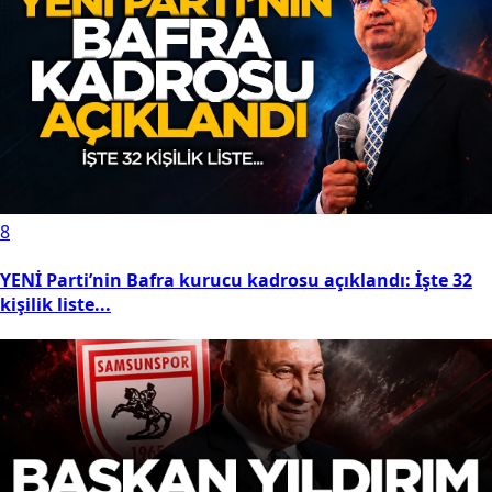
8
YENİ Parti’nin Bafra kurucu kadrosu açıklandı: İşte 32
kişilik liste...