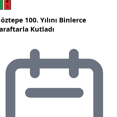
0
0
öztepe 100. Yılını Binlerce
araftarla Kutladı