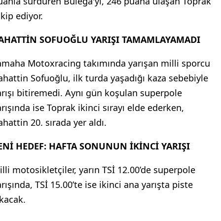
uanla sürdüren Bulega'yı, 246 puana ulaşan Toprak
kip ediyor.
AHATTİN SOFUOĞLU YARIŞI TAMAMLAYAMADI
amaha Motoxracing takımında yarışan milli sporcu
ahattin Sofuoğlu, ilk turda yaşadığı kaza sebebiyle
arışı bitiremedi. Aynı gün koşulan superpole
arışında ise Toprak ikinci sırayı elde ederken,
hattin 20. sırada yer aldı.
ENİ HEDEF: HAFTA SONUNUN İKİNCİ YARIŞI
illi motosikletçiler, yarın TSİ 12.00’de superpole
rışında, TSİ 15.00’te ise ikinci ana yarışta piste
ıkacak.