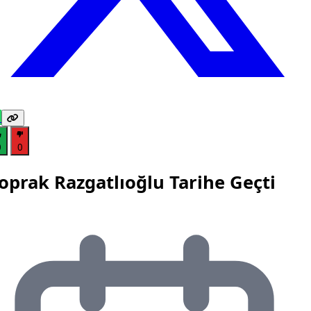
0
0
oprak Razgatlıoğlu Tarihe Geçti