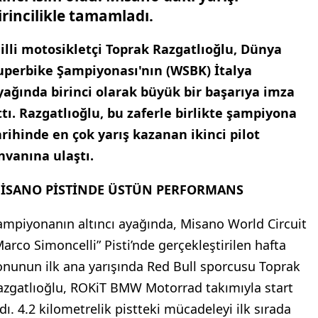
irincilikle tamamladı.
illi motosikletçi Toprak Razgatlıoğlu, Dünya
uperbike Şampiyonası'nın (WSBK) İtalya
yağında birinci olarak büyük bir başarıya imza
ttı. Razgatlıoğlu, bu zaferle birlikte şampiyona
arihinde en çok yarış kazanan ikinci pilot
nvanına ulaştı.
İSANO PİSTİNDE ÜSTÜN PERFORMANS
ampiyonanın altıncı ayağında, Misano World Circuit
Marco Simoncelli” Pisti’nde gerçekleştirilen hafta
onunun ilk ana yarışında Red Bull sporcusu Toprak
azgatlıoğlu, ROKiT BMW Motorrad takımıyla start
ldı. 4.2 kilometrelik pistteki mücadeleyi ilk sırada