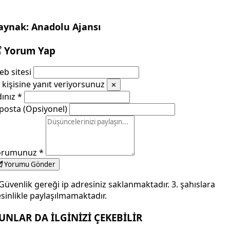
aynak: Anadolu Ajansı
Yorum Yap
b sitesi
kişisine yanıt veriyorsunuz
✕
dınız
*
posta (Opsiyonel)
orumunuz
*
Yorumu Gönder
Güvenlik gereği ip adresiniz saklanmaktadır. 3. şahıslara
sinlikle paylaşılmamaktadır.
UNLAR DA İLGİNİZİ ÇEKEBİLİR