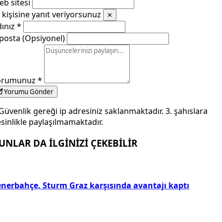
b sitesi
kişisine yanıt veriyorsunuz
✕
dınız
*
posta (Opsiyonel)
orumunuz
*
Yorumu Gönder
Güvenlik gereği ip adresiniz saklanmaktadır. 3. şahıslara
sinlikle paylaşılmamaktadır.
UNLAR DA İLGİNİZİ ÇEKEBİLİR
enerbahçe, Sturm Graz karşısında avantajı kaptı