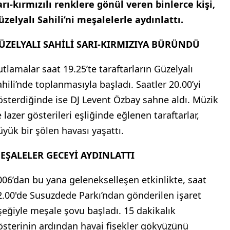
arı-kırmızılı renklere gönül veren binlerce kişi,
üzelyalı Sahili’ni meşalelerle aydınlattı.
ÜZELYALI SAHİLİ SARI-KIRMIZIYA BÜRÜNDÜ
utlamalar saat 19.25’te taraftarların Güzelyalı
ahili’nde toplanmasıyla başladı. Saatler 20.00’yi
österdiğinde ise DJ Levent Özbay sahne aldı. Müzik
 lazer gösterileri eşliğinde eğlenen taraftarlar,
üyük bir şölen havası yaşattı.
EŞALELER GECEYİ AYDINLATTI
006’dan bu yana gelenekselleşen etkinlikte, saat
2.00'de Susuzdede Parkı’ndan gönderilen işaret
işeğiyle meşale şovu başladı. 15 dakikalık
österinin ardından havai fişekler gökyüzünü