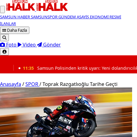
SAMSUN HABER
SAMSUNSPOR
GÜNDEM
ASAYİŞ
EKONOMİ
RESMİ
İLANLAR
Daha Fazla
Foto
Video
Gönder
SON DAKİKA
n Polisinden kritik uyarı: Yeni dolandırıcılık yöntemlerine karşı dik
Anasayfa
/
SPOR
/
Toprak Razgatlıoğlu Tarihe Geçti