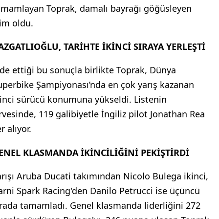
amamlayan Toprak, damalı bayrağı göğüsleyen
sim oldu.
AZGATLIOĞLU, TARİHTE İKİNCİ SIRAYA YERLEŞTİ
lde ettiği bu sonuçla birlikte Toprak, Dünya
uperbike Şampiyonası’nda en çok yarış kazanan
kinci sürücü konumuna yükseldi. Listenin
irvesinde, 119 galibiyetle İngiliz pilot Jonathan Rea
r alıyor.
ENEL KLASMANDA İKİNCİLİĞİNİ PEKİŞTİRDİ
arışı Aruba Ducati takımından Nicolo Bulega ikinci,
arni Spark Racing'den Danilo Petrucci ise üçüncü
ırada tamamladı. Genel klasmanda liderliğini 272