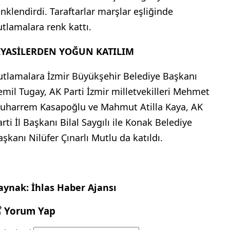
enklendirdi. Taraftarlar marşlar eşliğinde
utlamalara renk kattı.
İYASİLERDEN YOĞUN KATILIM
utlamalara İzmir Büyükşehir Belediye Başkanı
emil Tugay, AK Parti İzmir milletvekilleri Mehmet
uharrem Kasapoğlu ve Mahmut Atilla Kaya, AK
rti İl Başkanı Bilal Saygılı ile Konak Belediye
aşkanı Nilüfer Çınarlı Mutlu da katıldı.
aynak: İhlas Haber Ajansı
Yorum Yap