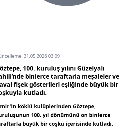
ncelleme: 31.05.2026 03:09
öztepe, 100. kuruluş yılını Güzelyalı
ahili’nde binlerce taraftarla meşaleler ve
avai fişek gösterileri eşliğinde büyük bir
oşkuyla kutladı.
zmir'in köklü kulüplerinden Göztepe,
uruluşunun 100. yıl dönümünü on binlerce
araftarla büyük bir coşku içerisinde kutladı.