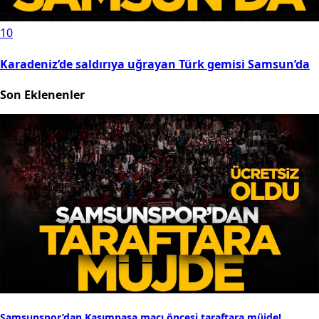
10
Karadeniz’de saldırıya uğrayan Türk gemisi Samsun’da
Son Eklenenler
Samsunspor’dan Kasımpaşa maçı öncesi taraftara müjde!