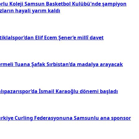
orlu Koleji Samsun Basketbol Kulübü'nde şampiyon
zların hayali yarım kaldı
tiklalspor’dan Elif Ecem Şener’e millî davet
ermeli Tuana Şafak Sırbistan’da madalya arayacak
alıpazarıspor’da İsmail Karaoğlu dönemi başladı
ürkiye Curling Federasyonuna Samsunlu ana sponsor