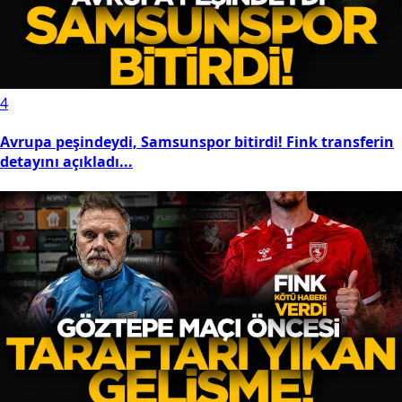
4
Avrupa peşindeydi, Samsunspor bitirdi! Fink transferin
detayını açıkladı...