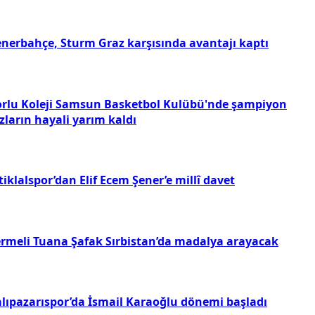
enerbahçe, Sturm Graz karşısında avantajı kaptı
orlu Koleji Samsun Basketbol Kulübü'nde şampiyon
zların hayali yarım kaldı
tiklalspor’dan Elif Ecem Şener’e millî davet
ermeli Tuana Şafak Sırbistan’da madalya arayacak
alıpazarıspor’da İsmail Karaoğlu dönemi başladı