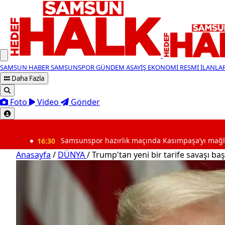
SAMSUN HABER
SAMSUNSPOR
GÜNDEM
ASAYİŞ
EKONOMİ
RESMİ İLANLA
Daha Fazla
Foto
Video
Gönder
SON DAKİKA
:30
Samsunspor hazırlık maçında Kasımpaşa’yı mağlup etti
Anasayfa
/
DÜNYA
/
Trump'tan yeni bir tarife savaşı baş