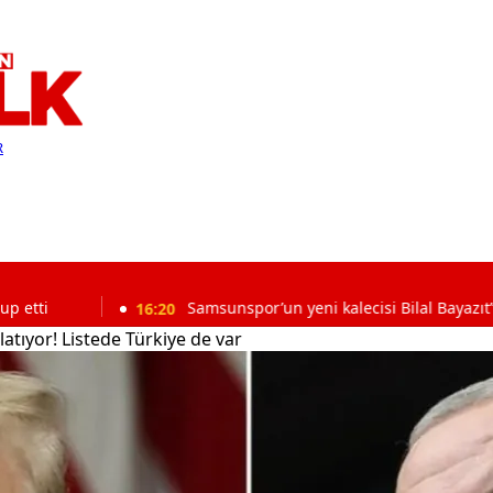
R
16:20
Samsunspor’un yeni kalecisi Bilal Bayazıt’tan iddialı 
latıyor! Listede Türkiye de var