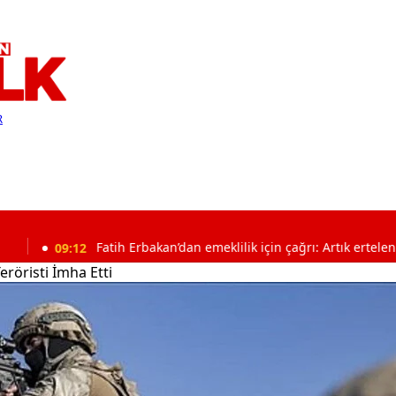
R
12
Fatih Erbakan’dan emeklilik için çağrı: Artık ertelenmemeli
Teröristi İmha Etti