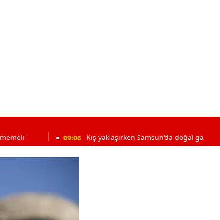
09:06
Kış yaklaşırken Samsun'da doğal gaz faturalarına dik