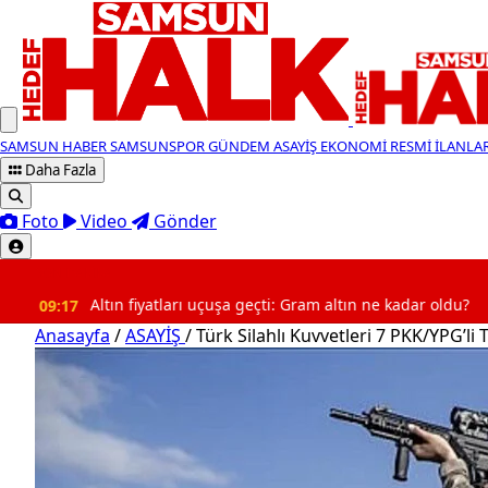
SAMSUN HABER
SAMSUNSPOR
GÜNDEM
ASAYİŞ
EKONOMİ
RESMİ İLANLA
Daha Fazla
Foto
Video
Gönder
SON DAKİKA
Altın fiyatları uçuşa geçti: Gram altın ne kadar oldu?
09:
Anasayfa
/
ASAYİŞ
/
Türk Silahlı Kuvvetleri 7 PKK/YPG’li 