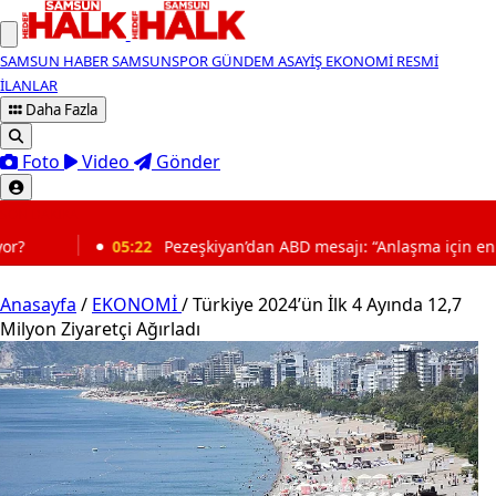
SAMSUN HABER
SAMSUNSPOR
GÜNDEM
ASAYİŞ
EKONOMİ
RESMİ
İLANLAR
Daha Fazla
Foto
Video
Gönder
SON DAKİKA
zeşkiyan’dan ABD mesajı: “Anlaşma için en uygun zaman”
Anasayfa
/
EKONOMİ
/
Türkiye 2024’ün İlk 4 Ayında 12,7
Milyon Ziyaretçi Ağırladı