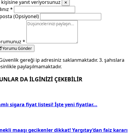
kişisine yanıt veriyorsunuz
✕
dınız
*
posta (Opsiyonel)
orumunuz
*
Yorumu Gönder
Güvenlik gereği ip adresiniz saklanmaktadır. 3. şahıslara
sinlikle paylaşılmamaktadır.
UNLAR DA İLGİNİZİ ÇEKEBİLİR
mlı sigara fiyat listesi! İşte yeni fiyatlar...
ekli maaşı gecikenler dikkat! Yargıtay’dan faiz kararı