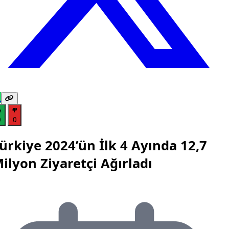
0
0
ürkiye 2024’ün İlk 4 Ayında 12,7
ilyon Ziyaretçi Ağırladı