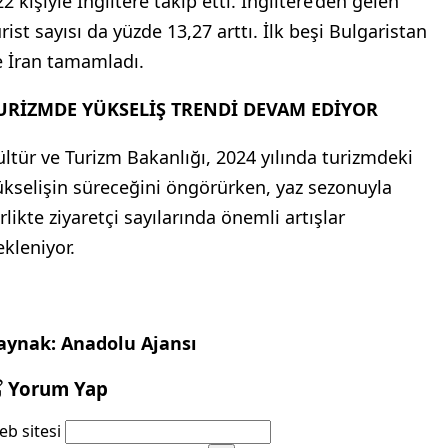
2 kişiyle İngiltere takip etti. İngiltere’den gelen
rist sayısı da yüzde 13,27 arttı. İlk beşi Bulgaristan
e İran tamamladı.
URİZMDE YÜKSELİŞ TRENDİ DEVAM EDİYOR
ültür ve Turizm Bakanlığı, 2024 yılında turizmdeki
ükselişin süreceğini öngörürken, yaz sezonuyla
rlikte ziyaretçi sayılarında önemli artışlar
ekleniyor.
aynak: Anadolu Ajansı
Yorum Yap
b sitesi