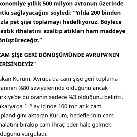
konomiye yıllık 500 milyon avronun üzerinde
atkı sağlayacağını söyledi: “Yılda 200 binden
azla pet şişe toplamayı hedefliyoruz. Böylece
lastik ithalatını azaltıp atıkları ham maddeye
önüştüreceğiz.”
CAM ŞİŞE GERİ DÖNÜŞÜMÜNDE AVRUPA’NIN
ERİSİNDEYİZ”
akan Kurum, Avrupa’da cam şişe geri toplama
ranının %80 seviyelerinde olduğunu ancak
ürkiye’de bu oranın sadece %3 olduğunu belirtti.
akarya'da 1-2 ay içinde 100 ton atık cam
oplandığını aktaran Kurum, hedeflerinin cam
thalatını bırakıp cam ihraç eder hale gelmek
lduğunu vurguladı.