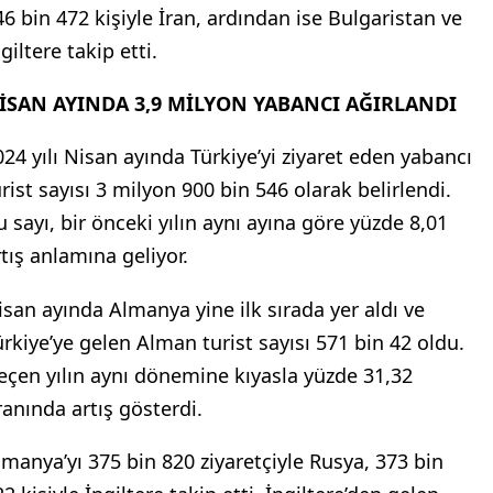
46 bin 472 kişiyle İran, ardından ise Bulgaristan ve
giltere takip etti.
İSAN AYINDA 3,9 MİLYON YABANCI AĞIRLANDI
024 yılı Nisan ayında Türkiye’yi ziyaret eden yabancı
urist sayısı 3 milyon 900 bin 546 olarak belirlendi.
u sayı, bir önceki yılın aynı ayına göre yüzde 8,01
rtış anlamına geliyor.
isan ayında Almanya yine ilk sırada yer aldı ve
ürkiye’ye gelen Alman turist sayısı 571 bin 42 oldu.
eçen yılın aynı dönemine kıyasla yüzde 31,32
ranında artış gösterdi.
lmanya’yı 375 bin 820 ziyaretçiyle Rusya, 373 bin