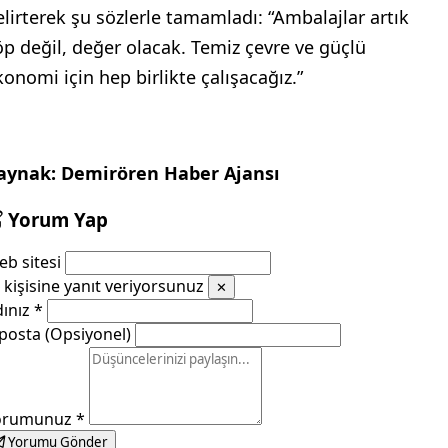
elirterek şu sözlerle tamamladı: “Ambalajlar artık
öp değil, değer olacak. Temiz çevre ve güçlü
konomi için hep birlikte çalışacağız.”
aynak: Demirören Haber Ajansı
Yorum Yap
b sitesi
kişisine yanıt veriyorsunuz
✕
dınız
*
posta (Opsiyonel)
orumunuz
*
Yorumu Gönder