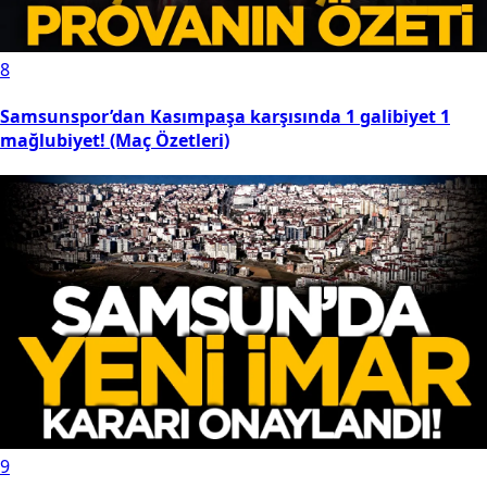
8
Samsunspor’dan Kasımpaşa karşısında 1 galibiyet 1
mağlubiyet! (Maç Özetleri)
9