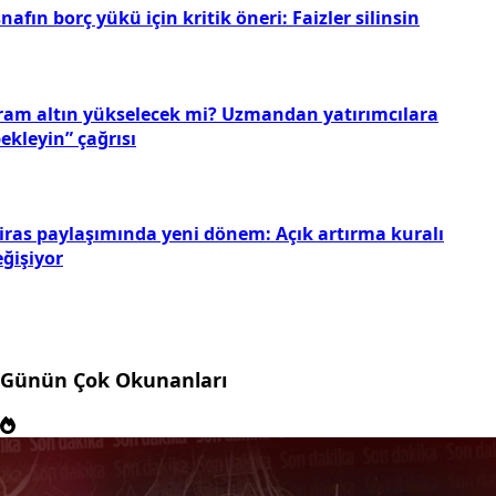
nafın borç yükü için kritik öneri: Faizler silinsin
ram altın yükselecek mi? Uzmandan yatırımcılara
ekleyin” çağrısı
iras paylaşımında yeni dönem: Açık artırma kuralı
eğişiyor
Günün Çok Okunanları