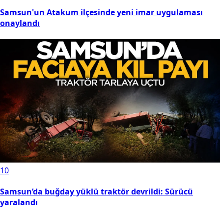
Samsun'un Atakum ilçesinde yeni imar uygulaması
onaylandı
10
Samsun’da buğday yüklü traktör devrildi: Sürücü
yaralandı