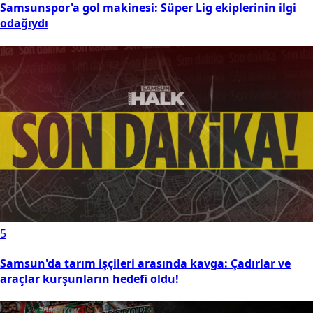
Samsunspor'a gol makinesi: Süper Lig ekiplerinin ilgi
odağıydı
5
Samsun'da tarım işçileri arasında kavga: Çadırlar ve
araçlar kurşunların hedefi oldu!