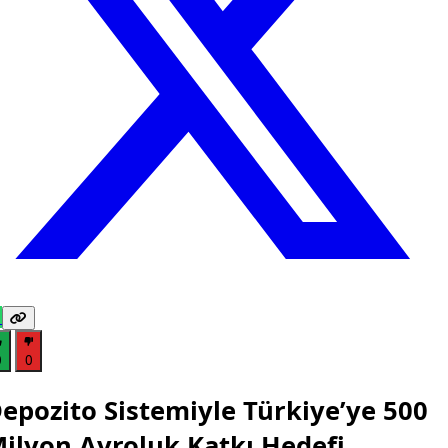
0
0
epozito Sistemiyle Türkiye’ye 500
ilyon Avroluk Katkı Hedefi