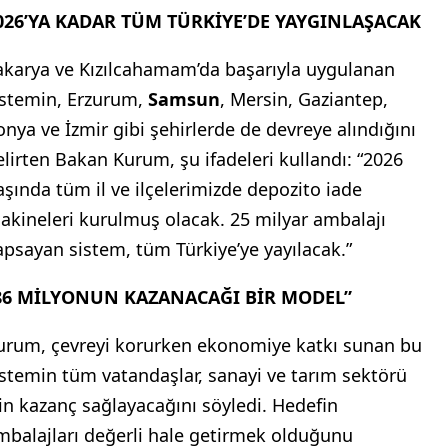
026’YA KADAR TÜM TÜRKİYE’DE YAYGINLAŞACAK
akarya ve Kızılcahamam’da başarıyla uygulanan
istemin, Erzurum,
Samsun
, Mersin, Gaziantep,
onya ve İzmir gibi şehirlerde de devreye alındığını
elirten Bakan Kurum, şu ifadeleri kullandı: “2026
aşında tüm il ve ilçelerimizde depozito iade
akineleri kurulmuş olacak. 25 milyar ambalajı
apsayan sistem, tüm Türkiye’ye yayılacak.”
86 MİLYONUN KAZANACAĞI BİR MODEL”
urum, çevreyi korurken ekonomiye katkı sunan bu
istemin tüm vatandaşlar, sanayi ve tarım sektörü
çin kazanç sağlayacağını söyledi. Hedefin
mbalajları değerli hale getirmek olduğunu