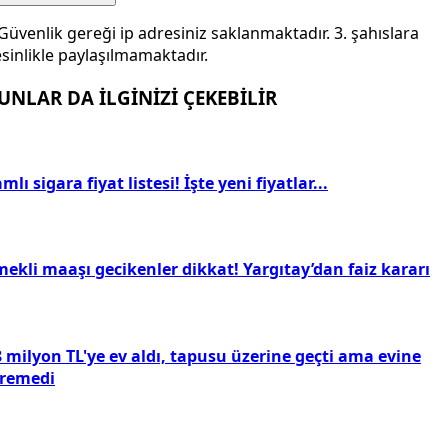
Güvenlik gereği ip adresiniz saklanmaktadır. 3. şahıslara
sinlikle paylaşılmamaktadır.
UNLAR DA İLGİNİZİ ÇEKEBİLİR
mlı sigara fiyat listesi! İşte yeni fiyatlar...
ekli maaşı gecikenler dikkat! Yargıtay’dan faiz kararı
 milyon TL'ye ev aldı, tapusu üzerine geçti ama evine
iremedi