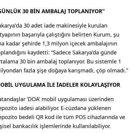
GÜNLÜK 30 BİN AMBALAJ TOPLANIYOR”
akarya'da 30 adet iade makinesiyle kurulan
ltyapının başarıyla çalıştığını belirten Kurum, şu
na kadar şehirde 1,3 milyon içecek ambalajının
oplandığını kaydetti: “Sadece Sakarya’da günde
rtalama 30 bin ambalaj toplanıyor. Bu sistemle 1
ilyondan fazla şişe doğaya karışmadı, çöp olmadı.”
OBİL UYGULAMA İLE İADELER KOLAYLAŞIYOR
atandaşlar ‘DOA’ mobil uygulaması üzerinden
epozito iadesi alabiliyor. E-cüzdana yüklenen
epozito bedeli QR kod ile tüm POS cihazlarında ve
şisel bankacılık işlemlerinde kullanılabiliyor.