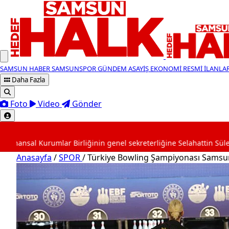
SAMSUN HABER
SAMSUNSPOR
GÜNDEM
ASAYİŞ
EKONOMİ
RESMİ İLANLA
Daha Fazla
Foto
Video
Gönder
SON DAKİKA
Kurumlar Birliğinin genel sekreterliğine Selahattin Süleymanoğlu 
Anasayfa
/
SPOR
/
Türkiye Bowling Şampiyonası Samsun