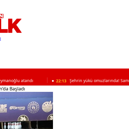
R
atandı
22:13
Şehrin yükü omuzlarında! Samsunspor taraf
’da Başladı