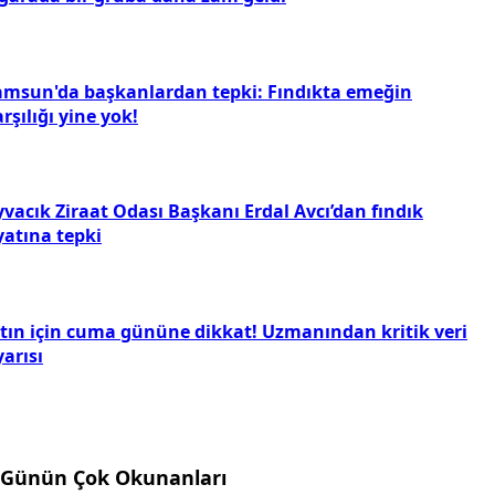
inansal Kurumlar Birliğinin genel sekreterliğine
elahattin Süleymanoğlu atandı
emettü heyecanı başladı: Şirketlerin hisse başına
deyeceği tutarlar açıklandı
igarada bir gruba daha zam geldi
amsun'da başkanlardan tepki: Fındıkta emeğin
rşılığı yine yok!
vacık Ziraat Odası Başkanı Erdal Avcı’dan fındık