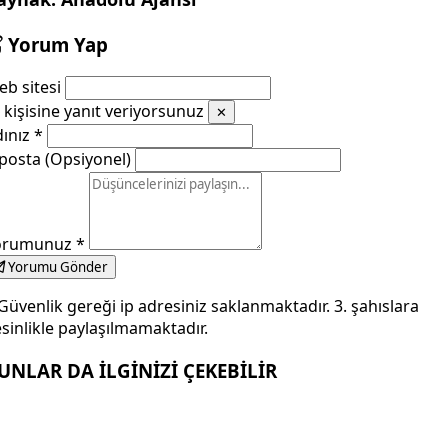
Yorum Yap
b sitesi
kişisine yanıt veriyorsunuz
✕
dınız
*
posta (Opsiyonel)
orumunuz
*
Yorumu Gönder
Güvenlik gereği ip adresiniz saklanmaktadır. 3. şahıslara
sinlikle paylaşılmamaktadır.
UNLAR DA İLGİNİZİ ÇEKEBİLİR