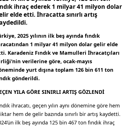
ındık ihraç ederek 1 milyar 41 milyon dolar
elir elde etti. İhracatta sınırlı artış
aydedildi.
ürkiye, 2025 yılının ilk beş ayında fındık
hracatından 1 milyar 41 milyon dolar gelir elde
tti. Karadeniz Fındık ve Mamulleri İhracatçıları
irliği'nin verilerine göre, ocak-mayıs
öneminde yurt dışına toplam 126 bin 611 ton
ındık gönderildi.
EÇEN YILA GÖRE SINIRLI ARTIŞ GÖZLENDİ
ındık ihracatı, geçen yılın aynı dönemine göre hem
iktar hem de gelir bazında sınırlı bir artış kaydetti.
024’ün ilk beş ayında 125 bin 467 ton fındık ihraç