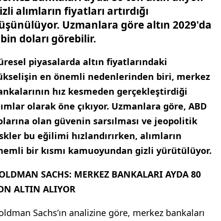
leme: 04.06.2025 12:45
erkez bankaları ayda 80 ton altın alıyor.
izli alımların fiyatları artırdığı
üşünülüyor. Uzmanlara göre altın 2029'da
 bin doları görebilir.
üresel piyasalarda altın fiyatlarındaki
ükselişin en önemli nedenlerinden biri, merkez
ankalarının hız kesmeden gerçekleştirdiği