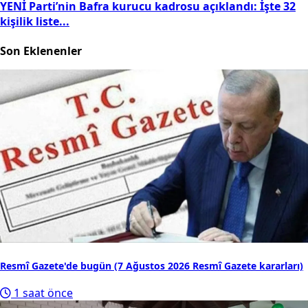
10
YENİ Parti’nin Bafra kurucu kadrosu açıklandı: İşte 32
kişilik liste...
Son Eklenenler