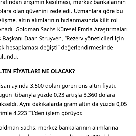
SBC’nin 72 merkez bankasıyla yaptığı ankete göre
se, kurumların üçte birinden fazlası 2025’te alımları
rtırmayı planlıyor. Hiçbiri satış yapmayı
üşünmüyor.
USYA’NIN REZERVLERİNİN DONDURULMASI
ÖNÜM NOKTASI OLDU
022 yılında Rusya’nın döviz rezervlerine ABD
arafından erişimin kesilmesi, merkez bankalarının
olara olan güvenini zedeledi. Uzmanlara göre bu
elişme, altın alımlarının hızlanmasında kilit rol
ynadı. Goldman Sachs Küresel Emtia Araştırmaları
ş Başkanı Daan Struyven, “Rezerv yöneticileri için
isk hesaplaması değişti” değerlendirmesinde
ulundu.