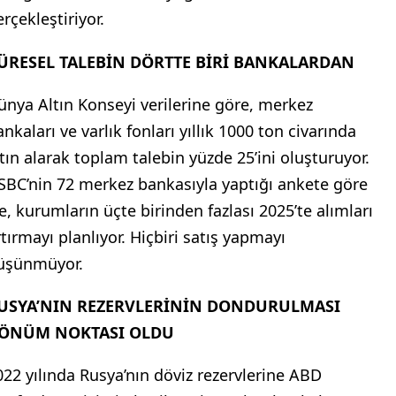
İN, 600 TONLUK ALIMI YILLAR SONRA
UYURMUŞTU
in’in 2015 yılında gerçekleştirdiği 600 tonluk alımı 6
ıl sonra açıklaması, benzer şekilde bugün de resmi
ezervlerin gerçeği yansıtmadığına dair şüpheleri
tırıyor. Bloomberg’in ticaret verilerine göre, Çin
aşta olmak üzere bazı ülkeler, İsviçre üzerinden
mliği belirsiz alıcılarla yoğun altın transferi
rçekleştiriyor.
ÜRESEL TALEBİN DÖRTTE BİRİ BANKALARDAN
ünya Altın Konseyi verilerine göre, merkez
nkaları ve varlık fonları yıllık 1000 ton civarında
ltın alarak toplam talebin yüzde 25’ini oluşturuyor.