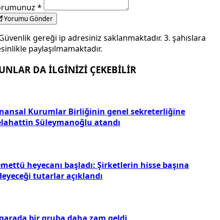
aynak: dunya.com
Yorum Yap
b sitesi
kişisine yanıt veriyorsunuz
✕
dınız
*
posta (Opsiyonel)
orumunuz
*
Yorumu Gönder
Güvenlik gereği ip adresiniz saklanmaktadır. 3. şahıslara
sinlikle paylaşılmamaktadır.
UNLAR DA İLGİNİZİ ÇEKEBİLİR