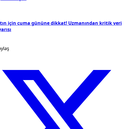
ltın için cuma gününe dikkat! Uzmanından kritik veri
arısı
ylaş