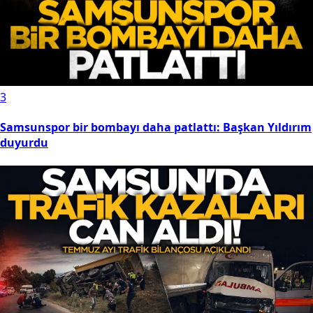
2
Samsunspor’un hocası Fink'ten Salah açıklaması: Onun
gibi yıldızlar...
3
Samsunspor bir bombayı daha patlattı: Başkan Yıldırım