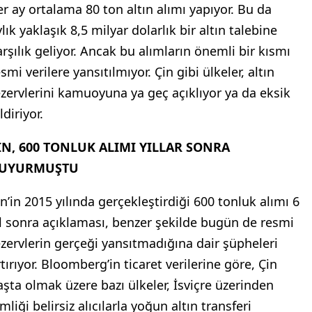
lımlar olarak öne çıkıyor. Uzmanlara göre, ABD
olarına olan güvenin sarsılması ve jeopolitik
iskler bu eğilimi hızlandırırken, alımların
nemli bir kısmı kamuoyundan gizli yürütülüyor.
OLDMAN SACHS: MERKEZ BANKALARI AYDA 80
ON ALTIN ALIYOR
oldman Sachs’ın analizine göre, merkez bankaları
er ay ortalama 80 ton altın alımı yapıyor. Bu da
lık yaklaşık 8,5 milyar dolarlık bir altın talebine
arşılık geliyor. Ancak bu alımların önemli bir kısmı
smi verilere yansıtılmıyor. Çin gibi ülkeler, altın
ezervlerini kamuoyuna ya geç açıklıyor ya da eksik
ldiriyor.