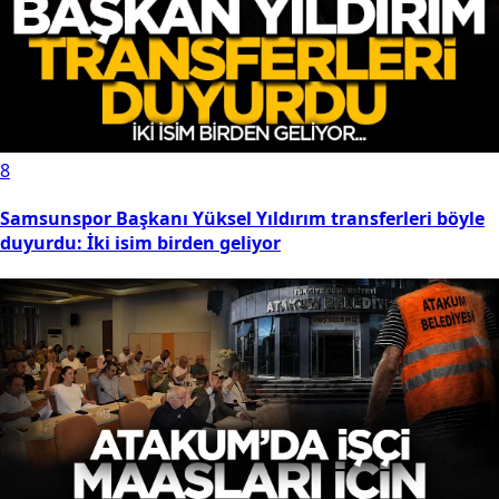
7
Avrupa peşindeydi, Samsunspor bitirdi! Fink transferin
detayını açıkladı...
8
Samsunspor Başkanı Yüksel Yıldırım transferleri böyle