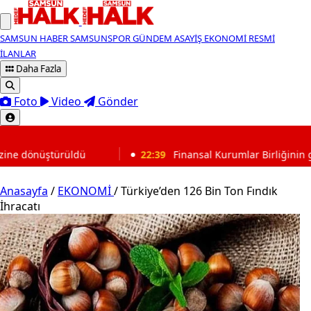
SAMSUN HABER
SAMSUNSPOR
GÜNDEM
ASAYİŞ
EKONOMİ
RESMİ
İLANLAR
Daha Fazla
Foto
Video
Gönder
SON DAKİKA
22:39
Finansal Kurumlar Birliğinin genel sekreterliğine
Anasayfa
/
EKONOMİ
/
Türkiye’den 126 Bin Ton Fındık
İhracatı