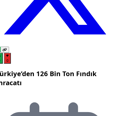
0
0
ürkiye’den 126 Bin Ton Fındık
hracatı