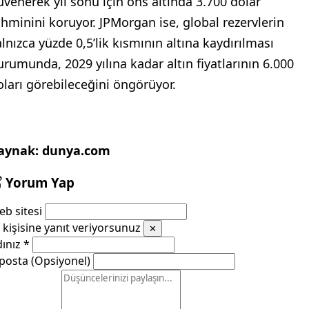
LTIN FİYATLARI NE OLACAK?
isan ayında 3.500 doları gören ons altın fiyatı,
ugün itibarıyla yüzde 0,23 artışla 3.360 dolara
ükseldi. Aynı dakikalarda gram altın da yüzde 0,05
rimle 4.223 TL’den işlem görüyor.
oldman Sachs, merkez bankalarının alımlarına
üvenerek yıl sonu için ons altında 3.700 dolar
ahminini koruyor. JPMorgan ise, global rezervlerin
alnızca yüzde 0,5’lik kısmının altına kaydırılması
urumunda, 2029 yılına kadar altın fiyatlarının 6.000
oları görebileceğini öngörüyor.