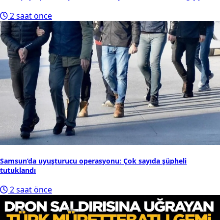
2 saat önce
Samsun’da uyuşturucu operasyonu: Çok sayıda şüpheli
tutuklandı
2 saat önce