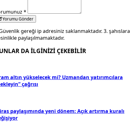
orumunuz
*
Yorumu Gönder
Güvenlik gereği ip adresiniz saklanmaktadır. 3. şahıslara
sinlikle paylaşılmamaktadır.
UNLAR DA İLGİNİZİ ÇEKEBİLİR
ram altın yükselecek mi? Uzmandan yatırımcılara
ekleyin” çağrısı
iras paylaşımında yeni dönem: Açık artırma kuralı
eğişiyor