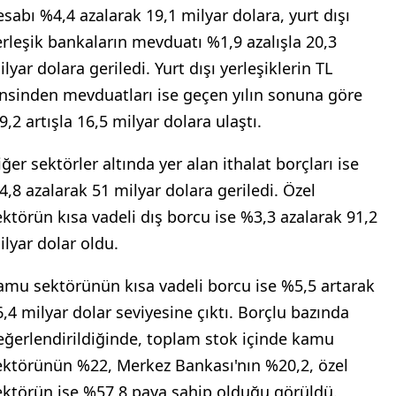
esabı %4,4 azalarak 19,1 milyar dolara, yurt dışı
erleşik bankaların mevduatı %1,9 azalışla 20,3
lyar dolara geriledi. Yurt dışı yerleşiklerin TL
insinden mevduatları ise geçen yılın sonuna göre
,2 artışla 16,5 milyar dolara ulaştı.
ğer sektörler altında yer alan ithalat borçları ise
4,8 azalarak 51 milyar dolara geriledi. Özel
ektörün kısa vadeli dış borcu ise %3,3 azalarak 91,2
ilyar dolar oldu.
amu sektörünün kısa vadeli borcu ise %5,5 artarak
6,4 milyar dolar seviyesine çıktı. Borçlu bazında
eğerlendirildiğinde, toplam stok içinde kamu
ektörünün %22, Merkez Bankası'nın %20,2, özel
ektörün ise %57,8 paya sahip olduğu görüldü.