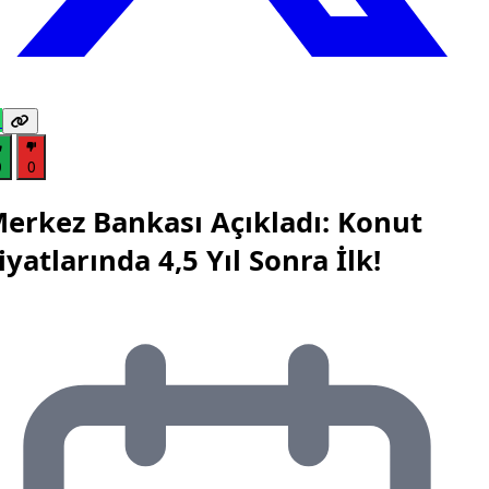
0
0
erkez Bankası Açıkladı: Konut
iyatlarında 4,5 Yıl Sonra İlk!