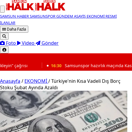
SAMSUN HABER
SAMSUNSPOR
GÜNDEM
ASAYİŞ
EKONOMİ
RESMİ
İLANLAR
Daha Fazla
Foto
Video
Gönder
SON DAKİKA
16:30
Samsunspor hazırlık maçında Kasımpaşa’yı mağlup etti
Anasayfa
/
EKONOMİ
/
Türkiye'nin Kısa Vadeli Dış Borç
Stoku Şubat Ayında Azaldı