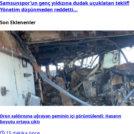
Samsunspor’un genç yıldızına dudak uçuklatan teklif!
Yönetim düşünmeden reddetti...
Son Eklenenler
Dron saldırısına uğrayan geminin içi görüntülendi: Hasarın
boyutu ortaya çıktı
15 dakika önce