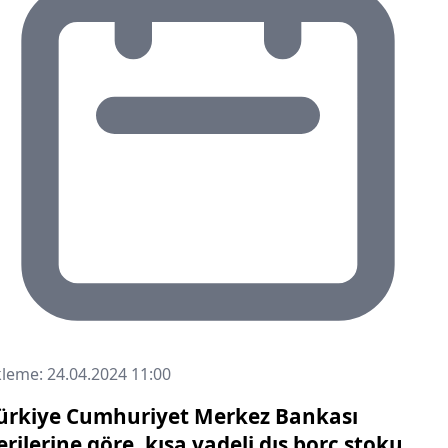
leme: 24.04.2024 11:00
ürkiye Cumhuriyet Merkez Bankası
erilerine göre, kısa vadeli dış borç stoku