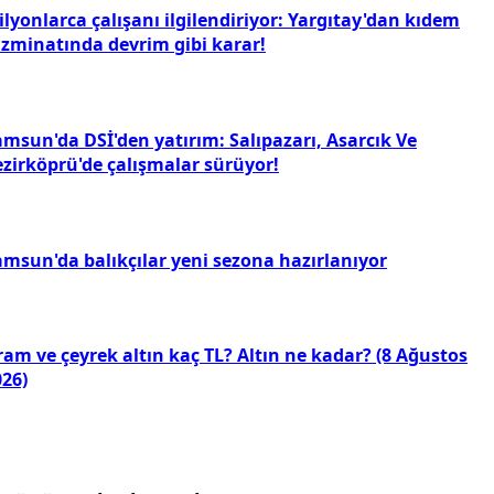
lyonlarca çalışanı ilgilendiriyor: Yargıtay'dan kıdem
azminatında devrim gibi karar!
amsun'da DSİ'den yatırım: Salıpazarı, Asarcık Ve
ezirköprü'de çalışmalar sürüyor!
amsun'da balıkçılar yeni sezona hazırlanıyor
am ve çeyrek altın kaç TL? Altın ne kadar? (8 Ağustos
026)