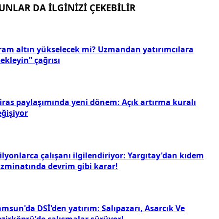
UNLAR DA İLGİNİZİ ÇEKEBİLİR
ram altın yükselecek mi? Uzmandan yatırımcılara
ekleyin” çağrısı
iras paylaşımında yeni dönem: Açık artırma kuralı
eğişiyor
lyonlarca çalışanı ilgilendiriyor: Yargıtay'dan kıdem
azminatında devrim gibi karar!
amsun'da DSİ'den yatırım: Salıpazarı, Asarcık Ve