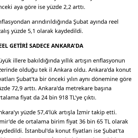
nceki aya göre ise yüzde 2,2 arttı.
nflasyondan arındırıldığında Şubat ayında reel
zalış yüzde 5,1 olarak kaydedildi.
EEL GETİRİ SADECE ANKARA'DA
üyük illere bakıldığında yıllık artışın enflasyonun
zerinde olduğu tek il Ankara oldu. Ankara'da konut
iyatları Şubat'ta bir önceki yılın aynı dönemine göre
üzde 72,9 arttı. Ankara'da metrekare başına
rtalama fiyat da 24 bin 918 TL'ye çıktı.
kara'yı yüzde 57,4'lük artışla İzmir takip etti.
zmir'de de ortalama birim fiyat 36 bin 65 TL olarak
aydedildi. İstanbul'da konut fiyatları ise Şubat'ta