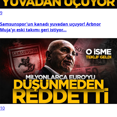
9
Samsunspor'un kanadı yuvadan uçuyor! Arbnor
Muja'yı eski takımı geri istiyor...
10