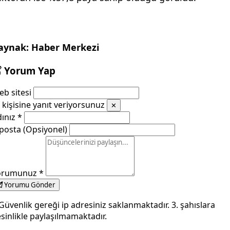
aynak: Haber Merkezi
Yorum Yap
b sitesi
kişisine yanıt veriyorsunuz
✕
dınız
*
posta (Opsiyonel)
orumunuz
*
Yorumu Gönder
Güvenlik gereği ip adresiniz saklanmaktadır. 3. şahıslara
sinlikle paylaşılmamaktadır.