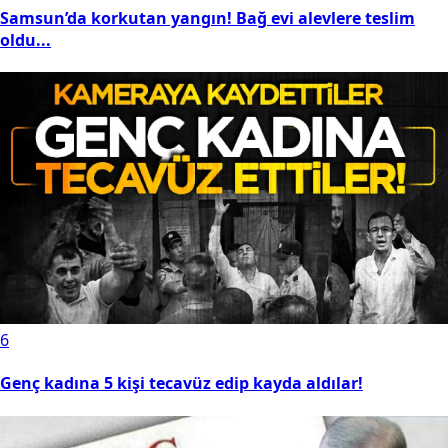
Samsun’da korkutan yangın! Bağ evi alevlere teslim
oldu...
6
Genç kadına 5 kişi tecavüz edip kayda aldılar!