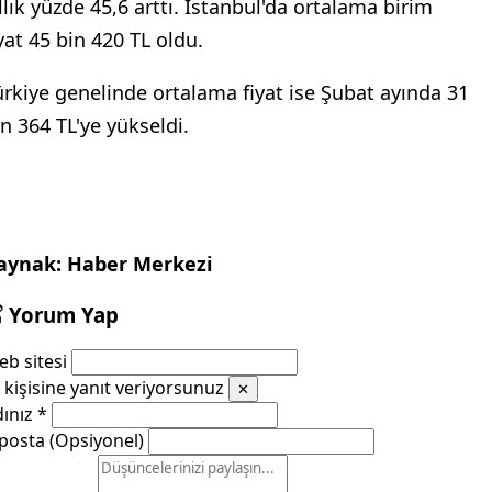
ıllık yüzde 45,6 arttı. İstanbul'da ortalama birim
iyat 45 bin 420 TL oldu.
ürkiye genelinde ortalama fiyat ise Şubat ayında 31
in 364 TL'ye yükseldi.
aynak: Haber Merkezi
Yorum Yap
b sitesi
kişisine yanıt veriyorsunuz
✕
dınız
*
posta (Opsiyonel)