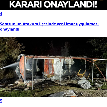
4
Samsun'un Atakum ilçesinde yeni imar uygulaması
onaylandı
5