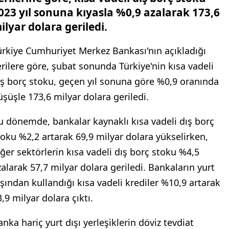
023 yıl sonuna kıyasla %0,9 azalarak 173,6
ilyar dolara geriledi.
ürkiye Cumhuriyet Merkez Bankası'nın açıkladığı
erilere göre, şubat sonunda Türkiye'nin kısa vadeli
ış borç stoku, geçen yıl sonuna göre %0,9 oranında
üşüşle 173,6 milyar dolara geriledi.
u dönemde, bankalar kaynaklı kısa vadeli dış borç
toku %2,2 artarak 69,9 milyar dolara yükselirken,
iğer sektörlerin kısa vadeli dış borç stoku %4,5
zalarak 57,7 milyar dolara geriledi. Bankaların yurt
ışından kullandığı kısa vadeli krediler %10,9 artarak
,9 milyar dolara çıktı.
anka hariç yurt dışı yerleşiklerin döviz tevdiat