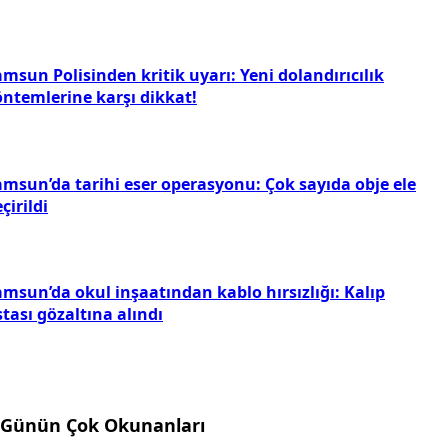
msun Polisinden kritik uyarı: Yeni dolandırıcılık
öntemlerine karşı dikkat!
amsun’da tarihi eser operasyonu: Çok sayıda obje ele
çirildi
amsun’da okul inşaatından kablo hırsızlığı: Kalıp
tası gözaltına alındı
Günün Çok Okunanları