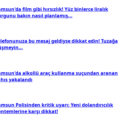
msun'da film gibi hırsızlık! Yüz binlerce liralık
urgunu bakın nasıl planlamış...
elefonunuza bu mesaj geldiyse dikkat edin! Tuzağa
üşmeyin...
amsun'da alkollü araç kullanma suçundan aranan
ahıs yakalandı
msun Polisinden kritik uyarı: Yeni dolandırıcılık
öntemlerine karşı dikkat!