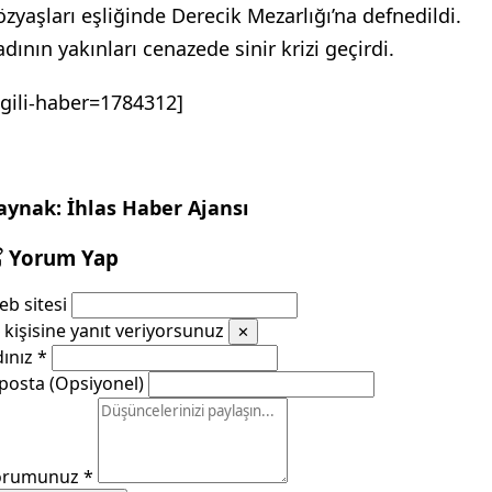
özyaşları eşliğinde Derecik Mezarlığı’na defnedildi.
dının yakınları cenazede sinir krizi geçirdi.
ilgili-haber=1784312]
aynak: İhlas Haber Ajansı
Yorum Yap
b sitesi
kişisine yanıt veriyorsunuz
✕
dınız
*
posta (Opsiyonel)
orumunuz
*