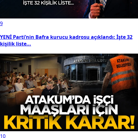
9
YENİ Parti’nin Bafra kurucu kadrosu açıklandı: İşte 32
kişilik liste...
10