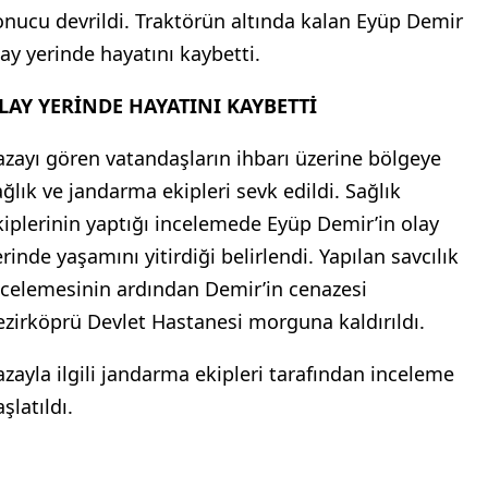
onucu devrildi. Traktörün altında kalan Eyüp Demir
lay yerinde hayatını kaybetti.
LAY YERİNDE HAYATINI KAYBETTİ
azayı gören vatandaşların ihbarı üzerine bölgeye
ağlık ve jandarma ekipleri sevk edildi. Sağlık
kiplerinin yaptığı incelemede Eyüp Demir’in olay
rinde yaşamını yitirdiği belirlendi. Yapılan savcılık
ncelemesinin ardından Demir’in cenazesi
ezirköprü Devlet Hastanesi morguna kaldırıldı.
azayla ilgili jandarma ekipleri tarafından inceleme
şlatıldı.