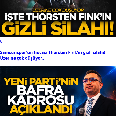
8
Samsunspor'un hocası Thorsten Fink’in gizli silahı!
Üzerine çok düşüyor...