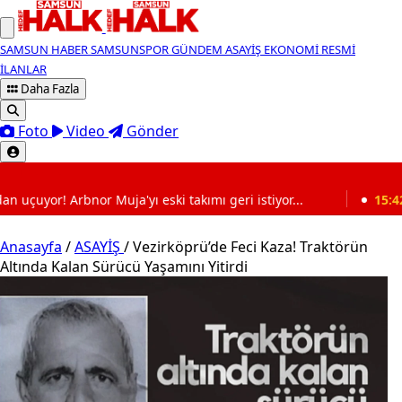
SAMSUN HABER
SAMSUNSPOR
GÜNDEM
ASAYİŞ
EKONOMİ
RESMİ
İLANLAR
Daha Fazla
Foto
Video
Gönder
SON DAKİKA
 eski takımı geri istiyor...
15:42
Samsunspor, Kasımpaş
Anasayfa
/
ASAYİŞ
/
Vezirköprü’de Feci Kaza! Traktörün
Altında Kalan Sürücü Yaşamını Yitirdi