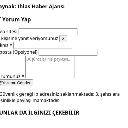
aynak: İhlas Haber Ajansı
Yorum Yap
b sitesi
kişisine yanıt veriyorsunuz
✕
dınız
*
posta (Opsiyonel)
orumunuz
*
Yorumu Gönder
Güvenlik gereği ip adresiniz saklanmaktadır. 3. şahıslara
sinlikle paylaşılmamaktadır.
UNLAR DA İLGİNİZİ ÇEKEBİLİR