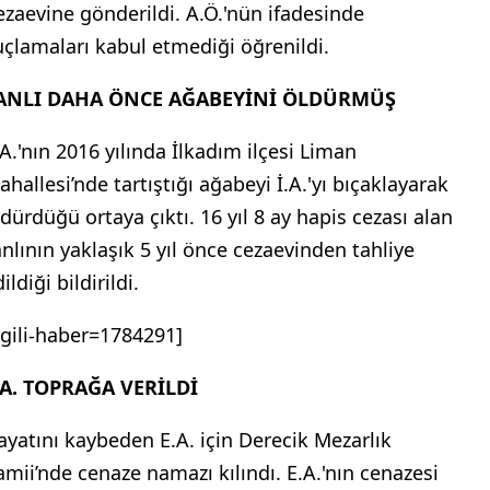
ezaevine gönderildi. A.Ö.'nün ifadesinde
uçlamaları kabul etmediği öğrenildi.
ANLI DAHA ÖNCE AĞABEYİNİ ÖLDÜRMÜŞ
.A.'nın 2016 yılında İlkadım ilçesi Liman
ahallesi’nde tartıştığı ağabeyi İ.A.'yı bıçaklayarak
ldürdüğü ortaya çıktı. 16 yıl 8 ay hapis cezası alan
anlının yaklaşık 5 yıl önce cezaevinden tahliye
ildiği bildirildi.
ilgili-haber=1784291]
.A. TOPRAĞA VERİLDİ
ayatını kaybeden E.A. için Derecik Mezarlık
amii’nde cenaze namazı kılındı. E.A.'nın cenazesi