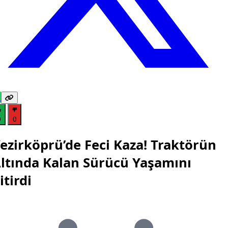
0
0
ezirköprü’de Feci Kaza! Traktörün
ltında Kalan Sürücü Yaşamını
itirdi