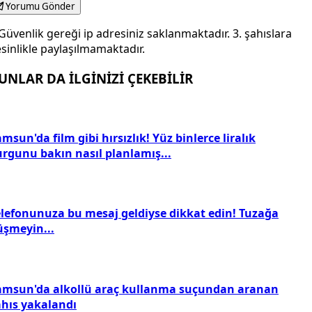
Yorumu Gönder
Güvenlik gereği ip adresiniz saklanmaktadır. 3. şahıslara
sinlikle paylaşılmamaktadır.
UNLAR DA İLGİNİZİ ÇEKEBİLİR
msun'da film gibi hırsızlık! Yüz binlerce liralık
urgunu bakın nasıl planlamış...
elefonunuza bu mesaj geldiyse dikkat edin! Tuzağa
üşmeyin...
amsun'da alkollü araç kullanma suçundan aranan
ahıs yakalandı