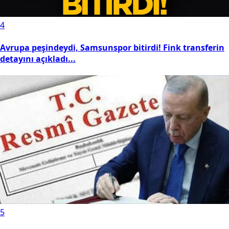
4
Avrupa peşindeydi, Samsunspor bitirdi! Fink transferin
detayını açıkladı...
5