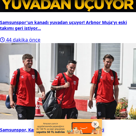
Samsunspor'un kanadı yuvadan uçuyor! Arbnor Muja'yı eski
takımı geri istiyor...
44 dakika önce
Samsunspor, Kasımpaşa sınavı için İstanbul’a gitti