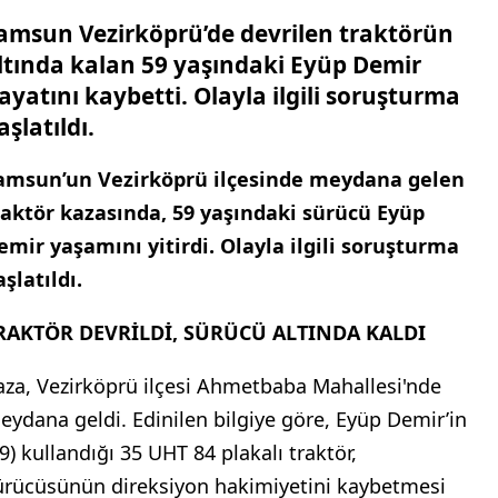
amsun Vezirköprü’de devrilen traktörün
ltında kalan 59 yaşındaki Eyüp Demir
ayatını kaybetti. Olayla ilgili soruşturma
aşlatıldı.
amsun’un Vezirköprü ilçesinde meydana gelen
raktör kazasında, 59 yaşındaki sürücü Eyüp
emir yaşamını yitirdi. Olayla ilgili soruşturma
aşlatıldı.
RAKTÖR DEVRİLDİ, SÜRÜCÜ ALTINDA KALDI
aza, Vezirköprü ilçesi Ahmetbaba Mahallesi'nde
eydana geldi. Edinilen bilgiye göre, Eyüp Demir’in
59) kullandığı 35 UHT 84 plakalı traktör,
ürücüsünün direksiyon hakimiyetini kaybetmesi