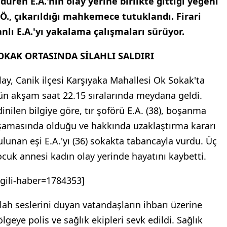
ldüren E.A.'nın olay yerine birlikte gittiği yeğeni
.Ö., çıkarıldığı mahkemece tutuklandı. Firari
anlı E.A.'yı yakalama çalışmaları sürüyor.
OKAK ORTASINDA SİLAHLI SALDIRI
lay, Canik ilçesi Karşıyaka Mahallesi Ok Sokak'ta
ün akşam saat 22.15 sıralarında meydana geldi.
dinilen bilgiye göre, tır şoförü E.A. (38), boşanma
şamasında olduğu ve hakkında uzaklaştırma kararı
ulunan eşi E.A.'yı (36) sokakta tabancayla vurdu. Üç
ocuk annesi kadın olay yerinde hayatını kaybetti.
ilgili-haber=1784353]
ilah seslerini duyan vatandaşların ihbarı üzerine
lgeye polis ve sağlık ekipleri sevk edildi. Sağlık