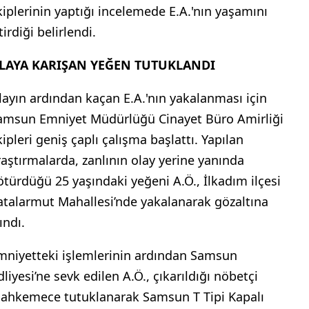
kiplerinin yaptığı incelemede E.A.'nın yaşamını
tirdiği belirlendi.
LAYA KARIŞAN YEĞEN TUTUKLANDI
layın ardından kaçan E.A.'nın yakalanması için
amsun Emniyet Müdürlüğü Cinayet Büro Amirliği
kipleri geniş çaplı çalışma başlattı. Yapılan
raştırmalarda, zanlının olay yerine yanında
ötürdüğü 25 yaşındaki yeğeni A.Ö., İlkadım ilçesi
atalarmut Mahallesi’nde yakalanarak gözaltına
ındı.
mniyetteki işlemlerinin ardından Samsun
liyesi’ne sevk edilen A.Ö., çıkarıldığı nöbetçi
ahkemece tutuklanarak Samsun T Tipi Kapalı