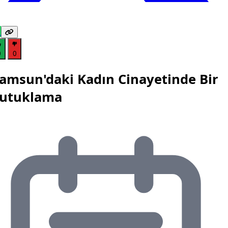
0
0
amsun'daki Kadın Cinayetinde Bir
utuklama