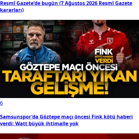
Resmî Gazete'de bugün (7 Ağustos 2026 Resmî Gazete
kararları)
6
Samsunspor'da Göztepe maçı öncesi Fink kötü haberi
verdi: Watt büyük ihtimalle yok