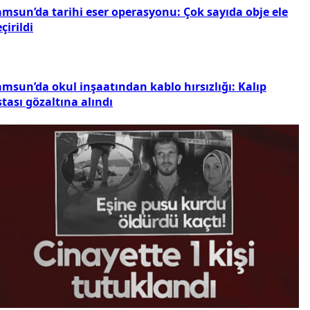
amsun’da tarihi eser operasyonu: Çok sayıda obje ele
çirildi
amsun’da okul inşaatından kablo hırsızlığı: Kalıp
tası gözaltına alındı