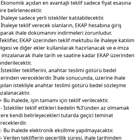
 Ekonomik açıdan en avantajlı teklif sadece fiyat esasına
re belirlenecektir.
 İhaleye sadece yerli istekliler katılabilecektir.
 İhaleye teklif verecek olanların, EKAP hesabına giriş
parak ihale dokümanını indirmeleri zorunludur.
Teklifler, EKAP üzerinden teklif mektubu ile ihaleye katılım
lgesi ve diğer ekler kullanılarak hazırlanacak ve e-imza
e imzalanarak ihale tarih ve saatine kadar EKAP üzerinden
nderilecektir.
 İstekliler tekliflerini, anahtar teslimi götürü bedel
erinden vereceklerdir. İhale sonucunda, üzerine ihale
pılan istekliyle anahtar teslimi götürü bedel sözleşme
zalanacaktır.
- Bu ihalede, işin tamamı için teklif verilecektir.
- İstekliler teklif ettikleri bedelin %3’ünden az olmamak
ere kendi belirleyecekleri tutarda geçici teminat
receklerdir.
- Bu ihalede elektronik eksiltme yapılmayacaktır.
- Verilen tekliflerin geçerlilik süresi, ihale tarihinden