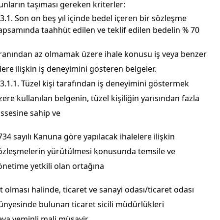
unların taşıması gereken kriterler:
.3.1. Son on beş yıl içinde bedel içeren bir sözleşme
apsamında taahhüt edilen ve teklif edilen bedelin % 70
ranından az olmamak üzere ihale konusu iş veya benzer
şlere ilişkin iş deneyimini gösteren belgeler.
.3.1.1. Tüzel kişi tarafından iş deneyimini göstermek
zere kullanılan belgenin, tüzel kişiliğin yarısından fazla
issesine sahip ve
734 sayılı Kanuna göre yapılacak ihalelere ilişkin
özleşmelerin yürütülmesi konusunda temsile ve
önetime yetkili olan ortağına
it olması halinde, ticaret ve sanayi odası/ticaret odası
ünyesinde bulunan ticaret sicili müdürlükleri
eya yeminli mali müşavir