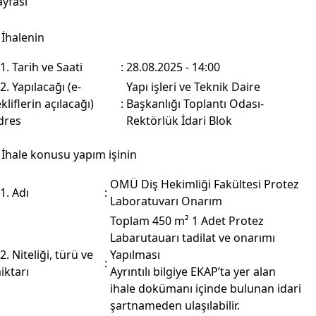
ayfası
 İhalenin
.1. Tarih ve Saati
:
28.08.2025 - 14:00
.2. Yapılacağı (e-
Yapı işleri ve Teknik Daire
ekliflerin açılacağı)
:
Başkanlığı Toplantı Odası-
dres
Rektörlük İdari Blok
 İhale konusu yapım işinin
OMÜ Diş Hekimliği Fakültesi Protez
.1. Adı
:
Laboratuvarı Onarım
Toplam 450 m² 1 Adet Protez
Labarutauarı tadilat ve onarımı
.2. Niteliği, türü ve
Yapılması
:
iktarı
Ayrıntılı bilgiye EKAP’ta yer alan
ihale dokümanı içinde bulunan idari
şartnameden ulaşılabilir.