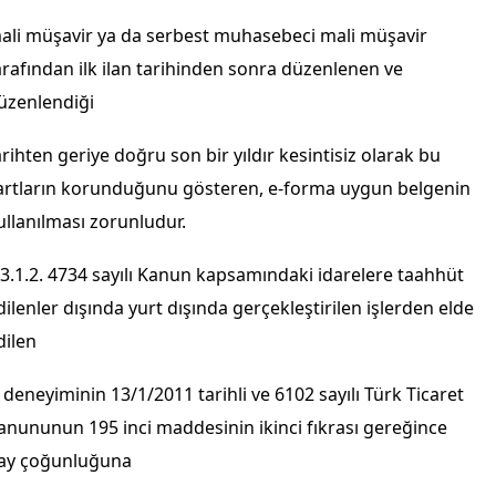
ali müşavir ya da serbest muhasebeci mali müşavir
arafından ilk ilan tarihinden sonra düzenlenen ve
üzenlendiği
arihten geriye doğru son bir yıldır kesintisiz olarak bu
artların korunduğunu gösteren, e-forma uygun belgenin
ullanılması zorunludur.
.3.1.2. 4734 sayılı Kanun kapsamındaki idarelere taahhüt
dilenler dışında yurt dışında gerçekleştirilen işlerden elde
dilen
ş deneyiminin 13/1/2011 tarihli ve 6102 sayılı Türk Ticaret
anununun 195 inci maddesinin ikinci fıkrası gereğince
ay çoğunluğuna