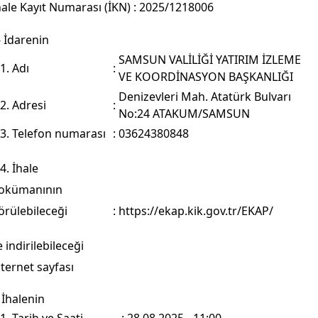
hale Kayıt Numarası (İKN)
:
2025/1218006
- İdarenin
SAMSUN VALİLİĞİ YATIRIM İZLEME
.1. Adı
:
VE KOORDİNASYON BAŞKANLIĞI
Denizevleri Mah. Atatürk Bulvarı
.2. Adresi
:
No:24 ATAKUM/SAMSUN
.3. Telefon numarası
:
03624380848
.4. İhale
okümanının
:
https://ekap.kik.gov.tr/EKAP/
örülebileceği
e indirilebileceği
nternet sayfası
 İhalenin