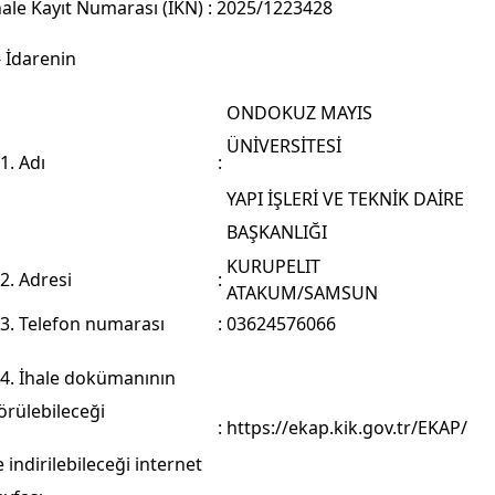
hale Kayıt Numarası (İKN)
:
2025/1223428
- İdarenin
ONDOKUZ MAYIS
ÜNİVERSİTESİ
.1. Adı
:
YAPI İŞLERİ VE TEKNİK DAİRE
BAŞKANLIĞI
KURUPELIT
.2. Adresi
:
ATAKUM/SAMSUN
.3. Telefon numarası
:
03624576066
.4. İhale dokümanının
örülebileceği
:
https://ekap.kik.gov.tr/EKAP/
e indirilebileceği internet