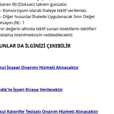
ibaren 90 (Doksan) takvim günüdür.
- Konsorsiyum olarak ihaleye teklif verilemez.
- Diğer hususlar:İhalede Uygulanacak Sınır Değer
tsayısı (N) : 1
nır değerin altında teklif sunan isteklilerin teklifleri
ıklama istenilmeksizin reddedilecektir.
UNLAR DA İLGİNİZİ ÇEKEBİLİR
kul İnşaat Onarımı Hizmeti Alınacaktır
dik'te İşyeri Kiraya Verilecektir
kul Kalorifer Tesisatı Onarım Hizmeti Alınacaktır