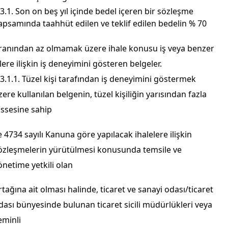
.3.1. Son on beş yıl içinde bedel içeren bir sözleşme
apsamında taahhüt edilen ve teklif edilen bedelin % 70
ranından az olmamak üzere ihale konusu iş veya benzer
şlere ilişkin iş deneyimini gösteren belgeler.
.3.1.1. Tüzel kişi tarafından iş deneyimini göstermek
zere kullanılan belgenin, tüzel kişiliğin yarısından fazla
issesine sahip
e 4734 sayılı Kanuna göre yapılacak ihalelere ilişkin
özleşmelerin yürütülmesi konusunda temsile ve
önetime yetkili olan
rtağına ait olması halinde, ticaret ve sanayi odası/ticaret
dası bünyesinde bulunan ticaret sicili müdürlükleri veya
eminli