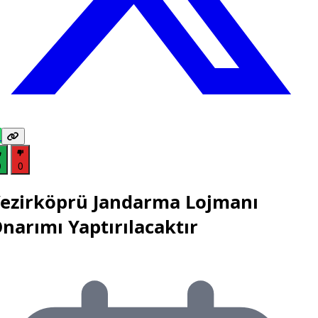
0
0
ezirköprü Jandarma Lojmanı
narımı Yaptırılacaktır