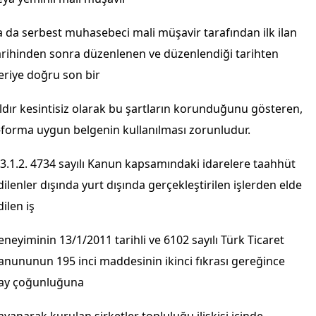
a da serbest muhasebeci mali müşavir tarafından ilk ilan
arihinden sonra düzenlenen ve düzenlendiği tarihten
eriye doğru son bir
ıldır kesintisiz olarak bu şartların korunduğunu gösteren,
-forma uygun belgenin kullanılması zorunludur.
.3.1.2. 4734 sayılı Kanun kapsamındaki idarelere taahhüt
dilenler dışında yurt dışında gerçekleştirilen işlerden elde
dilen iş
eneyiminin 13/1/2011 tarihli ve 6102 sayılı Türk Ticaret
anununun 195 inci maddesinin ikinci fıkrası gereğince
ay çoğunluğuna