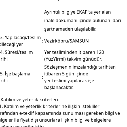
Ayrıntılı bilgiye EKAP’ta yer alan
ihale dokümanı içinde bulunan idari
şartnameden ulaşılabilir.
.3. Yapılacağı/teslim
:
Vezirköprü/SAMSUN
dileceği yer
.4. Süresi/teslim
Yer tesliminden itibaren 120
:
arihi
(YüzYirmi) takvim günüdür.
Sözleşmenin imzalandığı tarihten
.5. İşe başlama
itibaren 5 gün içinde
:
arihi
yer teslimi yapılarak işe
başlanacaktır.
 Katılım ve yeterlik kriterleri:
1. Katılım ve yeterlik kriterlerine ilişkin istekliler
rafından e-teklif kapsamında sunulması gereken bilgi ve
lgeler ile fiyat dışı unsurlara ilişkin bilgi ve belgelere
ağıda yer verilmiştir: