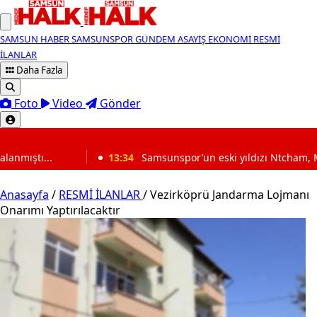
SAMSUN HABER
SAMSUNSPOR
GÜNDEM
ASAYİŞ
EKONOMİ
RESMİ
İLANLAR
Daha Fazla
Foto
Video
Gönder
SON DAKİKA
13:34
Samsunspor’un eski yıldızı Ntcham, Marsilya’yı karışt
Anasayfa
/
RESMİ İLANLAR
/
Vezirköprü Jandarma Lojmanı
Onarımı Yaptırılacaktır