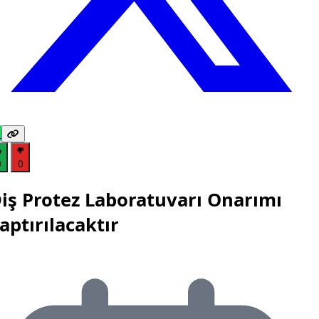
0
0
iş Protez Laboratuvarı Onarımı
aptırılacaktır