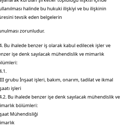
ayanarak kurulan şirketler topluluğu ilişkisi içinde
ullanılması halinde bu hukuki ilişkiyi ve bu ilişkinin
üresini tevsik eden belgelerin
unulması zorunludur.
4. Bu ihalede benzer iş olarak kabul edilecek işler ve
nzer işe denk sayılacak mühendislik ve mimarlık
lümleri:
4.1.
III grubu İnşaat işleri, bakım, onarım, tadilat ve ikmal
şaatı işleri
4.2. Bu ihalede benzer işe denk sayılacak mühendislik ve
marlık bölümleri:
şaat Mühendisliği
imarlık