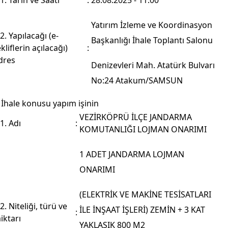
.1. Tarih ve Saati
:
28.08.2025 - 11:00
Yatırım İzleme ve Koordinasyon
.2. Yapılacağı (e-
Başkanlığı İhale Toplantı Salonu
ekliflerin açılacağı)
:
dres
Denizevleri Mah. Atatürk Bulvarı
No:24 Atakum/SAMSUN
 İhale konusu yapım işinin
VEZİRKÖPRÜ İLÇE JANDARMA
.1. Adı
:
KOMUTANLIĞI LOJMAN ONARIMI
1 ADET JANDARMA LOJMAN
ONARIMI
(ELEKTRİK VE MAKİNE TESİSATLARI
.2. Niteliği, türü ve
İLE İNŞAAT İŞLERİ) ZEMİN + 3 KAT
:
iktarı
YAKLAŞIK 800 M2