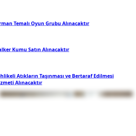
rman Temalı Oyun Grubu Alınacaktır
alker Kumu Satın Alınacaktır
hlikeli Atıkların Taşınması ve Bertaraf Edilmesi
izmeti Alınacaktır