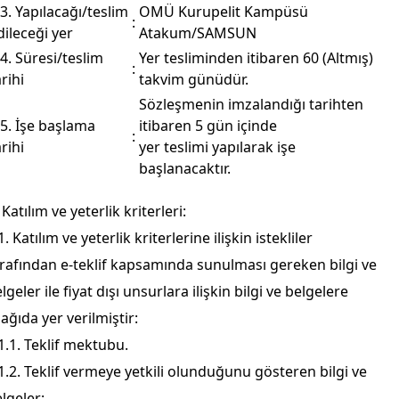
.3. Yapılacağı/teslim
OMÜ Kurupelit Kampüsü
:
dileceği yer
Atakum/SAMSUN
.4. Süresi/teslim
Yer tesliminden itibaren 60 (Altmış)
:
arihi
takvim günüdür.
Sözleşmenin imzalandığı tarihten
.5. İşe başlama
itibaren 5 gün içinde
:
arihi
yer teslimi yapılarak işe
başlanacaktır.
 Katılım ve yeterlik kriterleri:
1. Katılım ve yeterlik kriterlerine ilişkin istekliler
rafından e-teklif kapsamında sunulması gereken bilgi ve
lgeler ile fiyat dışı unsurlara ilişkin bilgi ve belgelere
ağıda yer verilmiştir:
1.1. Teklif mektubu.
1.2. Teklif vermeye yetkili olunduğunu gösteren bilgi ve
lgeler: