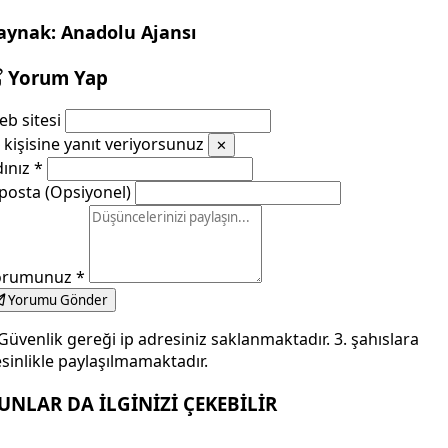
aynak: Anadolu Ajansı
Yorum Yap
b sitesi
kişisine yanıt veriyorsunuz
✕
dınız
*
posta (Opsiyonel)
orumunuz
*
Yorumu Gönder
Güvenlik gereği ip adresiniz saklanmaktadır. 3. şahıslara
sinlikle paylaşılmamaktadır.
UNLAR DA İLGİNİZİ ÇEKEBİLİR