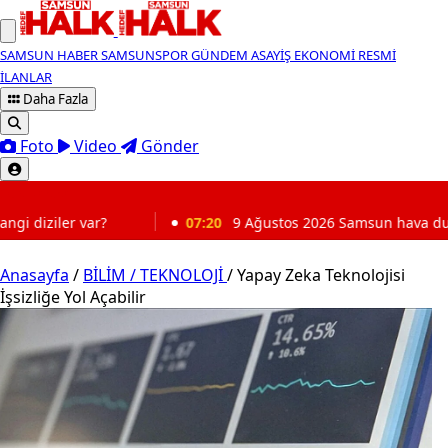
SAMSUN HABER
SAMSUNSPOR
GÜNDEM
ASAYİŞ
EKONOMİ
RESMİ
İLANLAR
Daha Fazla
Foto
Video
Gönder
SON DAKİKA
07:20
9 Ağustos 2026 Samsun hava durumu: İlçelerde sıcaklık
Anasayfa
/
BİLİM / TEKNOLOJİ
/
Yapay Zeka Teknolojisi
İşsizliğe Yol Açabilir