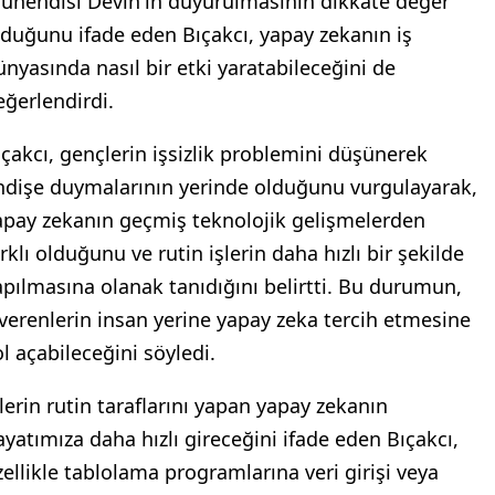
ühendisi Devin'in duyurulmasının dikkate değer
lduğunu ifade eden Bıçakcı, yapay zekanın iş
ünyasında nasıl bir etki yaratabileceğini de
eğerlendirdi.
ıçakcı, gençlerin işsizlik problemini düşünerek
ndişe duymalarının yerinde olduğunu vurgulayarak,
apay zekanın geçmiş teknolojik gelişmelerden
rklı olduğunu ve rutin işlerin daha hızlı bir şekilde
apılmasına olanak tanıdığını belirtti. Bu durumun,
şverenlerin insan yerine yapay zeka tercih etmesine
ol açabileceğini söyledi.
şlerin rutin taraflarını yapan yapay zekanın
ayatımıza daha hızlı gireceğini ifade eden Bıçakcı,
zellikle tablolama programlarına veri girişi veya