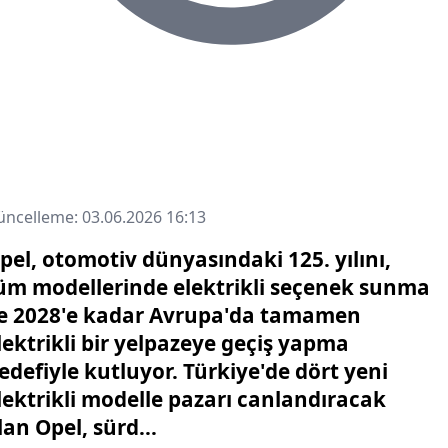
ncelleme: 03.06.2026 16:13
pel, otomotiv dünyasındaki 125. yılını,
üm modellerinde elektrikli seçenek sunma
e 2028'e kadar Avrupa'da tamamen
lektrikli bir yelpazeye geçiş yapma
edefiyle kutluyor. Türkiye'de dört yeni
lektrikli modelle pazarı canlandıracak
lan Opel, sürd...