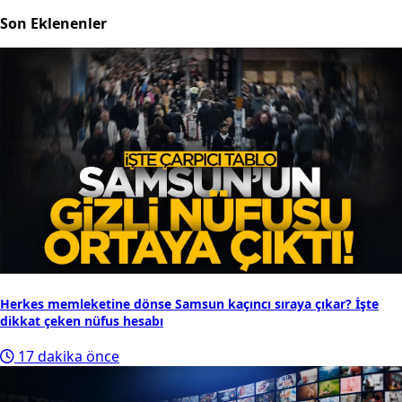
Son Eklenenler
Herkes memleketine dönse Samsun kaçıncı sıraya çıkar? İşte
dikkat çeken nüfus hesabı
17 dakika önce