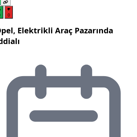
0
0
pel, Elektrikli Araç Pazarında
ddialı