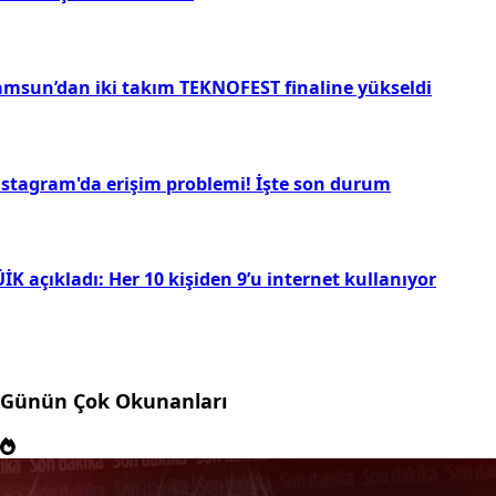
amsun’dan iki takım TEKNOFEST finaline yükseldi
nstagram'da erişim problemi! İşte son durum
İK açıkladı: Her 10 kişiden 9’u internet kullanıyor
Günün Çok Okunanları