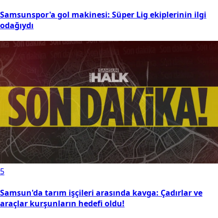
Samsunspor'a gol makinesi: Süper Lig ekiplerinin ilgi
odağıydı
5
Samsun'da tarım işçileri arasında kavga: Çadırlar ve
araçlar kurşunların hedefi oldu!