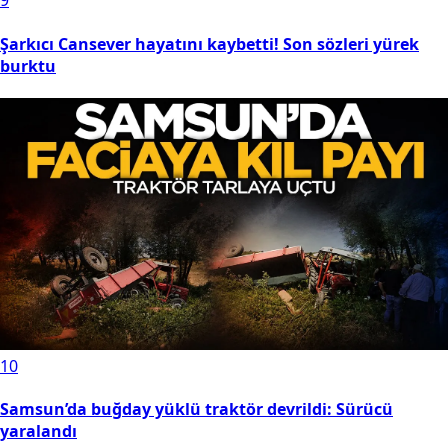
9
Şarkıcı Cansever hayatını kaybetti! Son sözleri yürek
burktu
10
Samsun’da buğday yüklü traktör devrildi: Sürücü
yaralandı