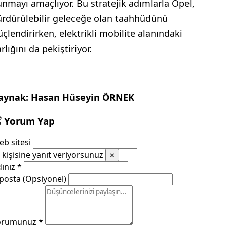
unmayı amaçlıyor. Bu stratejik adımlarla Opel,
ürdürülebilir geleceğe olan taahhüdünü
üçlendirirken, elektrikli mobilite alanındaki
rlığını da pekiştiriyor.
aynak: Hasan Hüseyin ÖRNEK
Yorum Yap
b sitesi
kişisine yanıt veriyorsunuz
✕
dınız
*
posta (Opsiyonel)
orumunuz
*