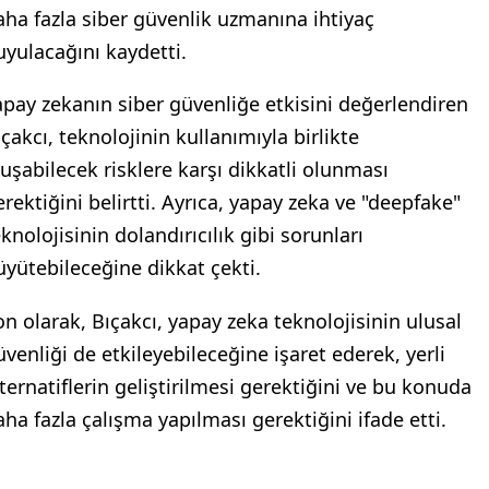
aha fazla siber güvenlik uzmanına ihtiyaç
uyulacağını kaydetti.
apay zekanın siber güvenliğe etkisini değerlendiren
ıçakcı, teknolojinin kullanımıyla birlikte
luşabilecek risklere karşı dikkatli olunması
erektiğini belirtti. Ayrıca, yapay zeka ve "deepfake"
knolojisinin dolandırıcılık gibi sorunları
üyütebileceğine dikkat çekti.
on olarak, Bıçakcı, yapay zeka teknolojisinin ulusal
üvenliği de etkileyebileceğine işaret ederek, yerli
lternatiflerin geliştirilmesi gerektiğini ve bu konuda
aha fazla çalışma yapılması gerektiğini ifade etti.