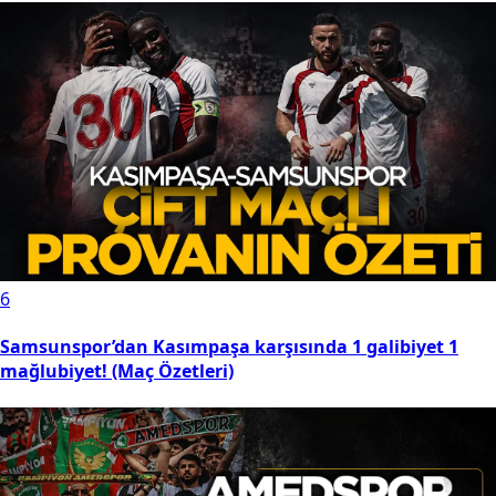
6
Samsunspor’dan Kasımpaşa karşısında 1 galibiyet 1
mağlubiyet! (Maç Özetleri)