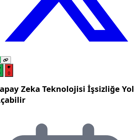
0
0
apay Zeka Teknolojisi İşsizliğe Yol
çabilir