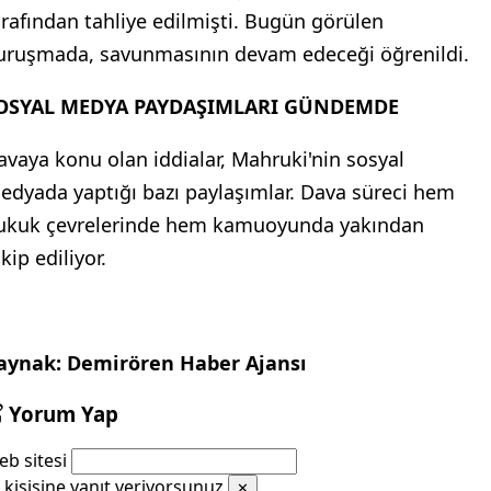
arafından tahliye edilmişti. Bugün görülen
uruşmada, savunmasının devam edeceği öğrenildi.
OSYAL MEDYA PAYDAŞIMLARI GÜNDEMDE
avaya konu olan iddialar, Mahruki'nin sosyal
edyada yaptığı bazı paylaşımlar. Dava süreci hem
ukuk çevrelerinde hem kamuoyunda yakından
kip ediliyor.
aynak: Demirören Haber Ajansı
Yorum Yap
b sitesi
kişisine yanıt veriyorsunuz
✕