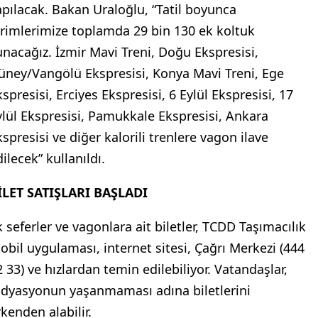
apılacak. Bakan Uraloğlu, “Tatil boyunca
irimlerimize toplamda 29 bin 130 ek koltuk
unacağız. İzmir Mavi Treni, Doğu Ekspresisi,
üney/Vangölü Ekspresisi, Konya Mavi Treni, Ege
spresisi, Erciyes Ekspresisi, 6 Eylül Ekspresisi, 17
ylül Ekspresisi, Pamukkale Ekspresisi, Ankara
kspresisi ve diğer kalorili trenlere vagon ilave
ilecek” kullanıldı.
İLET SATIŞLARI BAŞLADI
k seferler ve vagonlara ait biletler, TCDD Taşımacılık
obil uygulaması, internet sitesi, Çağrı Merkezi (444
2 33) ve hızlardan temin edilebiliyor. Vatandaşlar,
adyasyonun yaşanmaması adına biletlerini
rkenden alabilir.