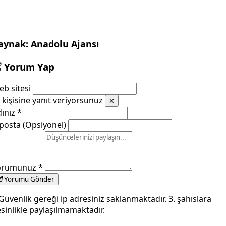
aynak: Anadolu Ajansı
Yorum Yap
b sitesi
kişisine yanıt veriyorsunuz
✕
dınız
*
posta (Opsiyonel)
orumunuz
*
Yorumu Gönder
Güvenlik gereği ip adresiniz saklanmaktadır. 3. şahıslara
sinlikle paylaşılmamaktadır.