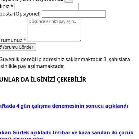
dınız
*
posta (Opsiyonel)
orumunuz
*
Yorumu Gönder
Güvenlik gereği ip adresiniz saklanmaktadır. 3. şahıslara
sinlikle paylaşılmamaktadır.
UNLAR DA İLGİNİZİ ÇEKEBİLİR
aftada 4 gün çalışma denemesinin sonucu açıklandı
kan Gürlek açıkladı: İntihar ve kaza sanılan iki çocuk