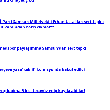
lümü cinayet çıktı
İ Parti Samsun Milletvekili Erhan Usta'dan sert tepki:
Bu kanundan barış çıkmaz!"
medspor paylaşımına Samsun'dan sert tepki
erçeve yasa' teklifi komisyonda kabul edildi
nç kadına 5 kişi tecavüz edip kayda aldılar!