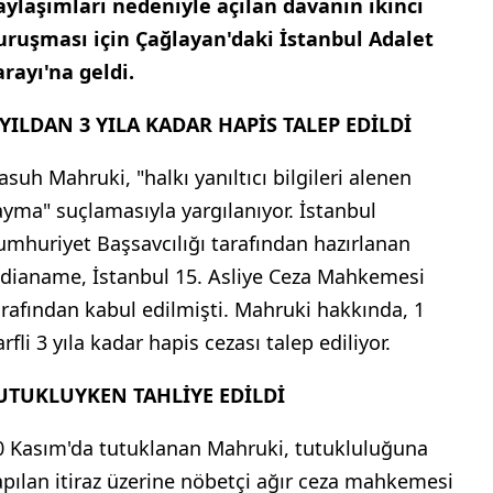
aylaşımları nedeniyle açılan davanın ikinci
uruşması için Çağlayan'daki İstanbul Adalet
arayı'na geldi.
 YILDAN 3 YILA KADAR HAPİS TALEP EDİLDİ
asuh Mahruki, "halkı yanıltıcı bilgileri alenen
ayma" suçlamasıyla yargılanıyor. İstanbul
umhuriyet Başsavcılığı tarafından hazırlanan
ddianame, İstanbul 15. Asliye Ceza Mahkemesi
arafından kabul edilmişti. Mahruki hakkında, 1
rfli 3 yıla kadar hapis cezası talep ediliyor.
UTUKLUYKEN TAHLİYE EDİLDİ
0 Kasım'da tutuklanan Mahruki, tutukluluğuna
apılan itiraz üzerine nöbetçi ağır ceza mahkemesi