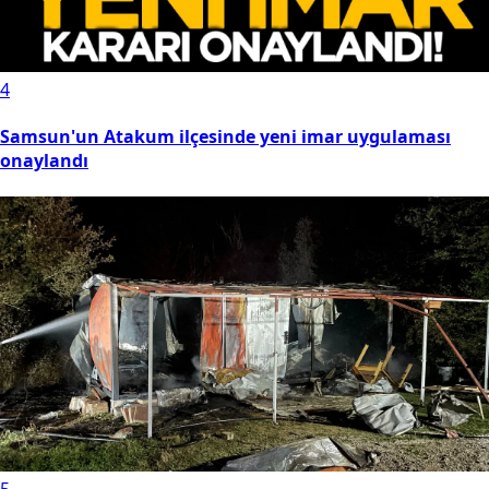
4
Samsun'un Atakum ilçesinde yeni imar uygulaması
onaylandı
5