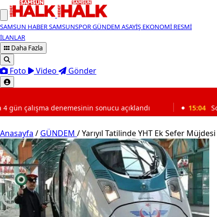
SAMSUN HABER
SAMSUNSPOR
GÜNDEM
ASAYİŞ
EKONOMİ
RESMİ
İLANLAR
Daha Fazla
Foto
Video
Gönder
SON DAKİKA
nin sonucu açıklandı
15:04
Sosyal medya yok, bağımlıl
Anasayfa
/
GÜNDEM
/
Yarıyıl Tatilinde YHT Ek Sefer Müjdesi