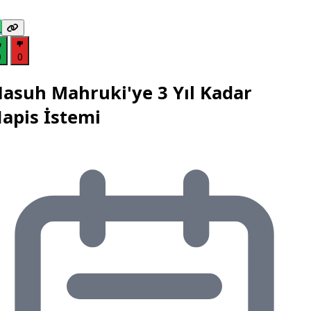
0
0
asuh Mahruki'ye 3 Yıl Kadar
apis İstemi