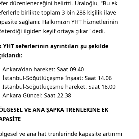
efer düzenleneceğini belirtti. Uraloğlu, "Bu ek
ferlerle birlikte toplam 3 bin 288 kişilik ilave
apasite sağlanır. Halkımızın YHT hizmetlerinin
österdiği ilgiden keyif ortaya çıkar" dedi.
k YHT seferlerinin ayrıntıları şu şekilde
çıklandı:
Ankara'dan hareket: Saat 09.40
İstanbul-Söğütlüçeşme İnşaat: Saat 14.06
İstanbul-Söğütlüçeşme hareket: Saat 18.00
Ankara Güncel: Saat 22.38
ÖLGESEL VE ​​ANA ŞAPKA TRENLERİNE EK
APASİTE
ölgesel ve ana hat trenlerinde kapasite artırımı