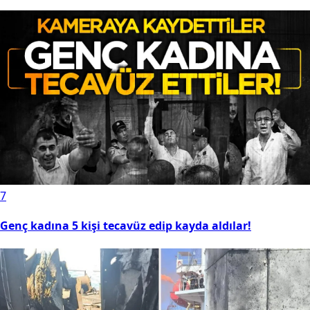
7
Genç kadına 5 kişi tecavüz edip kayda aldılar!