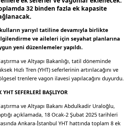
renlere ek seferler ve vagonlar eklenecek.
oplamda 32 binden fazla ek kapasite
ağlanacak.
kulların yarıyıl tatiline devamıyla birlikte
ilgilendirme ve aileleri için seyahat planlarına
ygun yeni düzenlemeler yapıldı.
laştırma ve Altyapı Bakanlığı, tatil döneminde
ksek Hızlı Tren (YHT) seferlerinin artırılacağını ve
ölgesel trenlere vagon ilavesi yapılacağını duyurdu.
K YHT SEFERLERİ BAŞLIYOR
laştırma ve Altyapı Bakanı Abdulkadir Uraloğlu,
aptığı açıklamada, 18 Ocak-2 Şubat 2025 tarihleri ​​
rasında Ankara-İstanbul YHT hattında toplam 8 ek