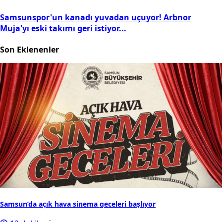
Samsunspor'un kanadı yuvadan uçuyor! Arbnor
Muja'yı eski takımı geri istiyor...
Son Eklenenler
Samsun’da açık hava sinema geceleri başlıyor