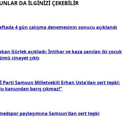
UNLAR DA İLGİNİZİ ÇEKEBİLİR
aftada 4 gün çalışma denemesinin sonucu açıklandı
kan Gürlek açıkladı: İntihar ve kaza sanılan iki çocuk
lümü cinayet çıktı
İ Parti Samsun Milletvekili Erhan Usta'dan sert tepki:
Bu kanundan barış çıkmaz!"
medspor paylaşımına Samsun'dan sert tepki