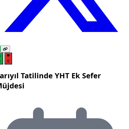
0
0
arıyıl Tatilinde YHT Ek Sefer
üjdesi