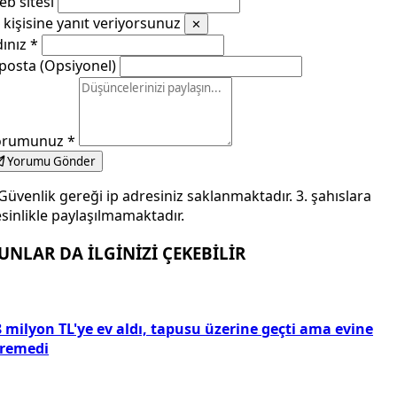
b sitesi
kişisine yanıt veriyorsunuz
✕
dınız
*
posta (Opsiyonel)
orumunuz
*
Yorumu Gönder
Güvenlik gereği ip adresiniz saklanmaktadır. 3. şahıslara
sinlikle paylaşılmamaktadır.
UNLAR DA İLGİNİZİ ÇEKEBİLİR
 milyon TL'ye ev aldı, tapusu üzerine geçti ama evine
iremedi