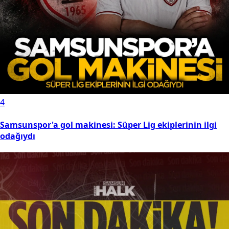
4
Samsunspor'a gol makinesi: Süper Lig ekiplerinin ilgi
odağıydı