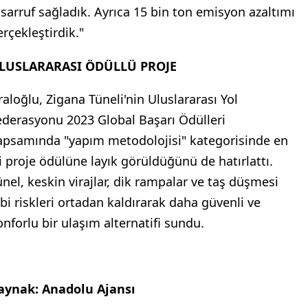
asarruf sağladık. Ayrıca 15 bin ton emisyon azaltımı
erçekleştirdik."
LUSLARARASI ÖDÜLLÜ PROJE
raloğlu, Zigana Tüneli'nin Uluslararası Yol
ederasyonu 2023 Global Başarı Ödülleri
apsamında "yapım metodolojisi" kategorisinde en
yi proje ödülüne layık görüldüğünü de hatırlattı.
ünel, keskin virajlar, dik rampalar ve taş düşmesi
ibi riskleri ortadan kaldırarak daha güvenli ve
onforlu bir ulaşım alternatifi sundu.
aynak: Anadolu Ajansı