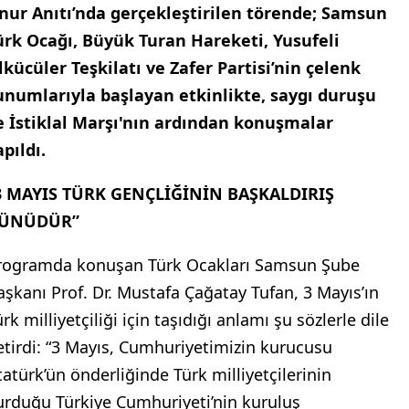
nur Anıtı’nda gerçekleştirilen törende; Samsun
ürk Ocağı, Büyük Turan Hareketi, Yusufeli
lkücüler Teşkilatı ve Zafer Partisi’nin çelenk
unumlarıyla başlayan etkinlikte, saygı duruşu
e İstiklal Marşı'nın ardından konuşmalar
apıldı.
3 MAYIS TÜRK GENÇLİĞİNİN BAŞKALDIRIŞ
ÜNÜDÜR”
rogramda konuşan Türk Ocakları Samsun Şube
aşkanı Prof. Dr. Mustafa Çağatay Tufan, 3 Mayıs’ın
rk milliyetçiliği için taşıdığı anlamı şu sözlerle dile
etirdi: “3 Mayıs, Cumhuriyetimizin kurucusu
tatürk’ün önderliğinde Türk milliyetçilerinin
urduğu Türkiye Cumhuriyeti’nin kuruluş