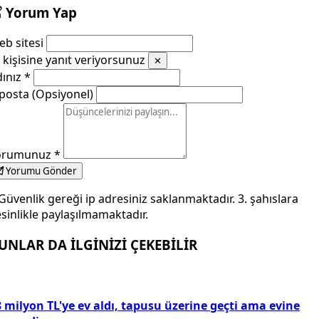
Yorum Yap
b sitesi
kişisine yanıt veriyorsunuz
✕
dınız
*
posta (Opsiyonel)
orumunuz
*
Yorumu Gönder
Güvenlik gereği ip adresiniz saklanmaktadır. 3. şahıslara
sinlikle paylaşılmamaktadır.
UNLAR DA İLGİNİZİ ÇEKEBİLİR
 milyon TL'ye ev aldı, tapusu üzerine geçti ama evine