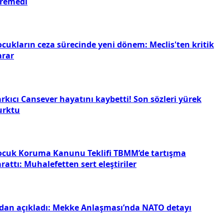
iremedi
ocukların ceza sürecinde yeni dönem: Meclis'ten kritik
arar
rkıcı Cansever hayatını kaybetti! Son sözleri yürek
urktu
ocuk Koruma Kanunu Teklifi TBMM’de tartışma
rattı: Muhalefetten sert eleştiriler
idan açıkladı: Mekke Anlaşması’nda NATO detayı