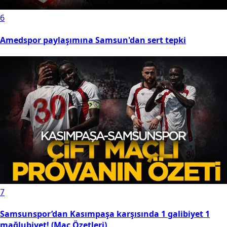
6
Amedspor paylaşımına Samsun'dan sert tepki
7
Samsunspor’dan Kasımpaşa karşısında 1 galibiyet 1
mağlubiyet! (Maç Özetleri)