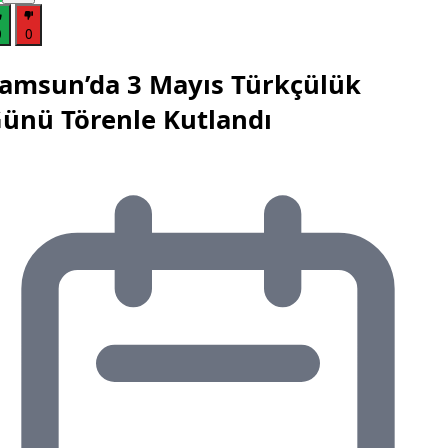
0
0
amsun’da 3 Mayıs Türkçülük
ünü Törenle Kutlandı