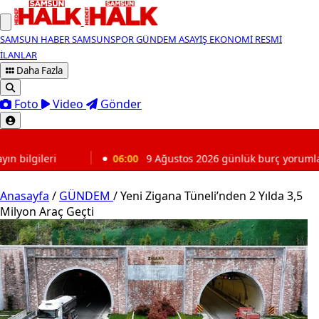
SAMSUN HABER
SAMSUNSPOR
GÜNDEM
ASAYİŞ
EKONOMİ
RESMİ
İLANLAR
Daha Fazla
Foto
Video
Gönder
SON DAKİKA
06:00
9 Ağustos 2026 günlük burç yorumları: Bugün sizi neler bekl
Anasayfa
/
GÜNDEM
/
Yeni Zigana Tüneli’nden 2 Yılda 3,5
Milyon Araç Geçti