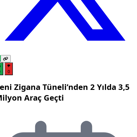
0
0
eni Zigana Tüneli’nden 2 Yılda 3,5
ilyon Araç Geçti