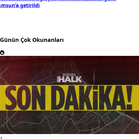
msun’a getirildi
Günün Çok Okunanları
1