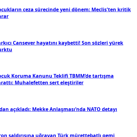
ocukların ceza sürecinde yeni dönem: Meclis'ten kritik
arar
rkıcı Cansever hayatını kaybetti! Son sözleri yürek
urktu
ocuk Koruma Kanunu Teklifi TBMM’de tartışma
rattı: Muhalefetten sert eleştiriler
idan açıkladı: Mekke Anlaşması’nda NATO detayı
ron saldırısına uğrayan Türk mürettebatlı gemi