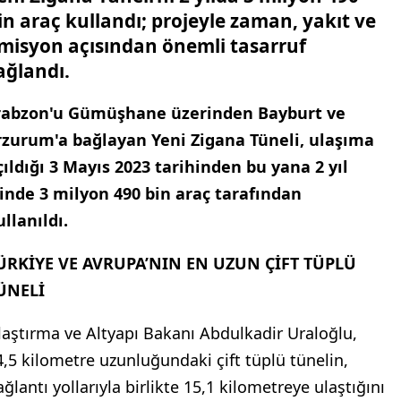
in araç kullandı; projeyle zaman, yakıt ve
misyon açısından önemli tasarruf
ağlandı.
rabzon'u Gümüşhane üzerinden Bayburt ve
rzurum'a bağlayan Yeni Zigana Tüneli, ulaşıma
çıldığı 3 Mayıs 2023 tarihinden bu yana 2 yıl
çinde 3 milyon 490 bin araç tarafından
ullanıldı.
ÜRKİYE VE AVRUPA’NIN EN UZUN ÇİFT TÜPLÜ
ÜNELİ
laştırma ve Altyapı Bakanı Abdulkadir Uraloğlu,
4,5 kilometre uzunluğundaki çift tüplü tünelin,
ğlantı yollarıyla birlikte 15,1 kilometreye ulaştığını