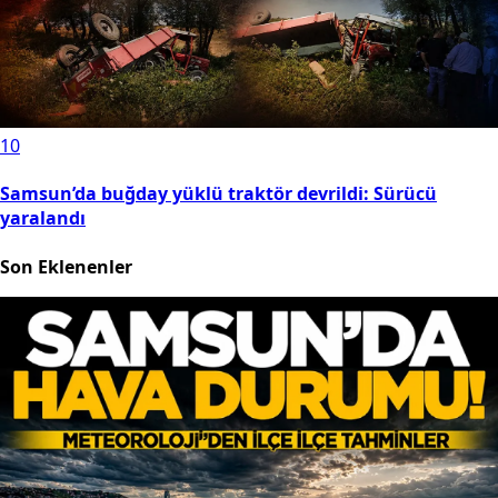
10
Samsun’da buğday yüklü traktör devrildi: Sürücü
yaralandı
Son Eklenenler