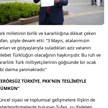
rk milletinin birlik ve kararlılığına dikkat çeken
ufan, şöyle devam etti: “3 Mayıs, atalarımızın
anları ve gözyaşlarıyla suladıkları aziz vatanın
lelebet Türklüğün olacağının haykırışıdır. Bu ruh ve
ararlılık Türk milliyetçilerinin göğsünde bir ocak
ibi daima yanmaktadır.”
TERÖRSÜZ TÜRKİYE, PKK’NIN TESLİMİYLE
ÜMKÜN”
üncel siyasi ve toplumsal gelişmelere ilişkin de
eğerlendirmelerde bulunan Tufan, şu ifadeleri