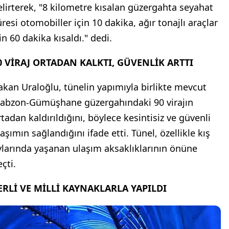
elirterek, "8 kilometre kısalan güzergahta seyahat
üresi otomobiller için 10 dakika, ağır tonajlı araçlar
in 60 dakika kısaldı." dedi.
0 VİRAJ ORTADAN KALKTI, GÜVENLİK ARTTI
akan Uraloğlu, tünelin yapımıyla birlikte mevcut
rabzon-Gümüşhane güzergahındaki 90 virajın
rtadan kaldırıldığını, böylece kesintisiz ve güvenli
aşımın sağlandığını ifade etti. Tünel, özellikle kış
ylarında yaşanan ulaşım aksaklıklarının önüne
çti.
ERLİ VE MİLLİ KAYNAKLARLA YAPILDI