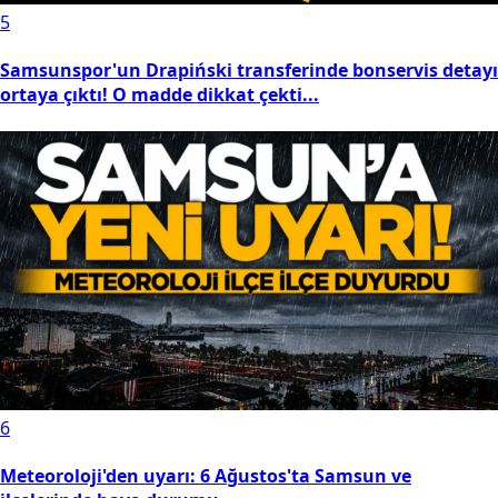
5
Samsunspor'un Drapiński transferinde bonservis detayı
ortaya çıktı! O madde dikkat çekti...
6
Meteoroloji'den uyarı: 6 Ağustos'ta Samsun ve