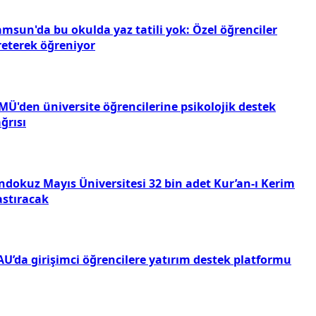
amsun'da bu okulda yaz tatili yok: Özel öğrenciler
reterek öğreniyor
MÜ'den üniversite öğrencilerine psikolojik destek
ğrısı
ndokuz Mayıs Üniversitesi 32 bin adet Kur’an-ı Kerim
astıracak
AU’da girişimci öğrencilere yatırım destek platformu