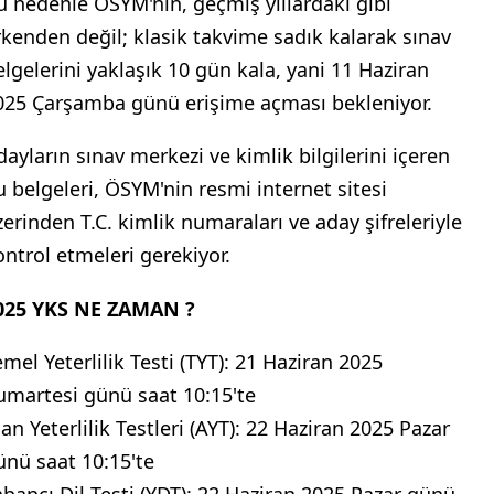
u nedenle ÖSYM'nin, geçmiş yıllardaki gibi
rkenden değil; klasik takvime sadık kalarak sınav
elgelerini yaklaşık 10 gün kala, yani 11 Haziran
025 Çarşamba günü erişime açması bekleniyor.
dayların sınav merkezi ve kimlik bilgilerini içeren
u belgeleri, ÖSYM'nin resmi internet sitesi
zerinden T.C. kimlik numaraları ve aday şifreleriyle
ontrol etmeleri gerekiyor.
025 YKS NE ZAMAN ?
emel Yeterlilik Testi (TYT): 21 Haziran 2025
umartesi günü saat 10:15'te
an Yeterlilik Testleri (AYT): 22 Haziran 2025 Pazar
ünü saat 10:15'te
abancı Dil Testi (YDT): 22 Haziran 2025 Pazar günü