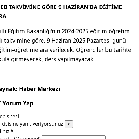
EB TAKVİMİNE GÖRE 9 HAZİRAN’DA EĞİTİME
RA
illi Eğitim Bakanlığı'nın 2024-2025 eğitim öğretim
ılı takvimine göre, 9 Haziran 2025 Pazartesi günü
ğitim-öğretime ara verilecek. Öğrenciler bu tarihte
kula gitmeyecek, ders yapılmayacak.
aynak: Haber Merkezi
Yorum Yap
b sitesi
kişisine yanıt veriyorsunuz
✕
dınız
*
posta (Opsiyonel)