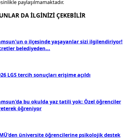
sinlikle paylaşılmamaktadır.
UNLAR DA İLGİNİZİ ÇEKEBİLİR
msun'un o ilçesinde yaşayanlar sizi ilgilendiriyor!
retler belediyeden...
26 LGS tercih sonuçları erişime açıldı
amsun'da bu okulda yaz tatili yok: Özel öğrenciler
reterek öğreniyor
MÜ'den üniversite öğrencilerine psikolojik destek