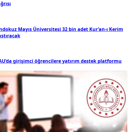
ğrısı
ndokuz Mayıs Üniversitesi 32 bin adet Kur’an-ı Kerim
astıracak
AU’da girişimci öğrencilere yatırım destek platformu