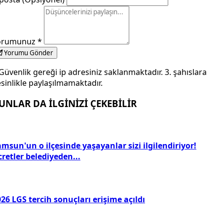
orumunuz
*
Yorumu Gönder
Güvenlik gereği ip adresiniz saklanmaktadır. 3. şahıslara
sinlikle paylaşılmamaktadır.
UNLAR DA İLGİNİZİ ÇEKEBİLİR
msun'un o ilçesinde yaşayanlar sizi ilgilendiriyor!
retler belediyeden...
26 LGS tercih sonuçları erişime açıldı