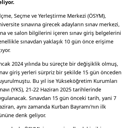
eliyor.
lçme, Seçme ve Yerleştirme Merkezi (ÖSYM),
niversite sınavına girecek adayların sınav merkezi,
na ve salon bilgilerini içeren sınav giriş belgelerini
enellikle sınavdan yaklaşık 10 gün önce erişime
ıyor.
ncak 2024 yılında bu süreçte bir değişiklik olmuş,
ınav giriş yerleri sürpriz bir şekilde 15 gün önceden
uyurulmuştu. Bu yıl ise Yükseköğretim Kurumları
ınavı (YKS), 21-22 Haziran 2025 tarihlerinde
ygulanacak. Sınavdan 15 gün önceki tarih, yani 7
aziran, aynı zamanda Kurban Bayramı'nın ilk
ününe denk geliyor.