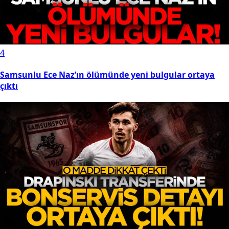
4
Samsunlu Ece Naz’ın ölümünde yeni bulgular ortaya
çıktı