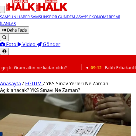
SAMSUN HABER
SAMSUNSPOR
GÜNDEM
ASAYİŞ
EKONOMİ
RESMİ
İLANLAR
Daha Fazla
Foto
Video
Gönder
SON DAKİKA
dar oldu?
09:12
Fatih Erbakan’dan emeklilik için çağrı: 
Anasayfa
/
EĞİTİM
/
YKS Sınav Yerleri Ne Zaman
Açıklanacak? YKS Sınavı Ne Zaman?