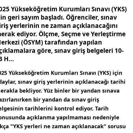
025 Yükseköğretim Kurumları Sınavı (YKS)
çin geri sayım başladı. Öğrenciler, sınav
iriş yerlerinin ne zaman açıklanacağını
erak ediyor. Ölçme, Seçme ve Yerleştirme
erkezi (ÖSYM) tarafından yapılan
çıklamalara göre, sınav giriş belgeleri 10-
3 H...
025 Yükseköğretim Kurumları Sınavı (YKS) için
daylar, sınav giriş yerlerinin açıklanacağı tarihi
erakla bekliyor. Yüz binler bir yandan sınava
azırlanırken bir yandan da sınav giriş
elgesinin tarihlerini kontrol ediyor. Tarih
onusunda açıklanma yapılmaması nedeniyle
ıkça "YKS yerleri ne zaman açıklanacak" sorusu