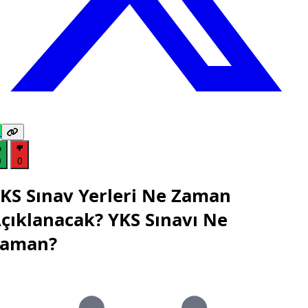
0
0
KS Sınav Yerleri Ne Zaman
çıklanacak? YKS Sınavı Ne
Zaman?