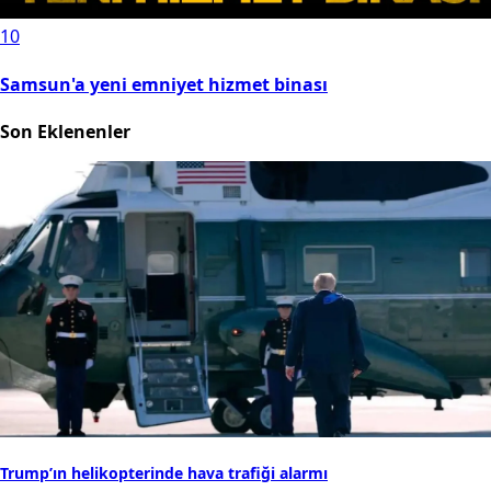
10
Samsun'a yeni emniyet hizmet binası
Son Eklenenler
Trump’ın helikopterinde hava trafiği alarmı