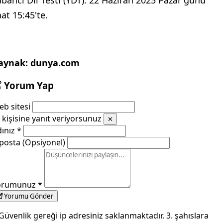
at 15:45'te.
aynak: dunya.com
Yorum Yap
b sitesi
kişisine yanıt veriyorsunuz
✕
dınız
*
posta (Opsiyonel)
orumunuz
*
Yorumu Gönder
Güvenlik gereği ip adresiniz saklanmaktadır. 3. şahıslara