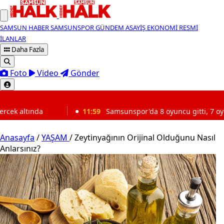
SAMSUN HABER
SAMSUNSPOR
GÜNDEM
ASAYİŞ
EKONOMİ
RESMİ
İLANLAR
Daha Fazla
Foto
Video
Gönder
SON DAKİKA
11:59
Samsunspor'da 8 oyuncu gitti, 7 oyuncu geldi
Anasayfa
/
YAŞAM
/
Zeytinyağının Orijinal Olduğunu Nasıl
Anlarsınız?