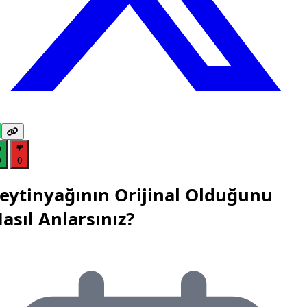
0
0
eytinyağının Orijinal Olduğunu
asıl Anlarsınız?