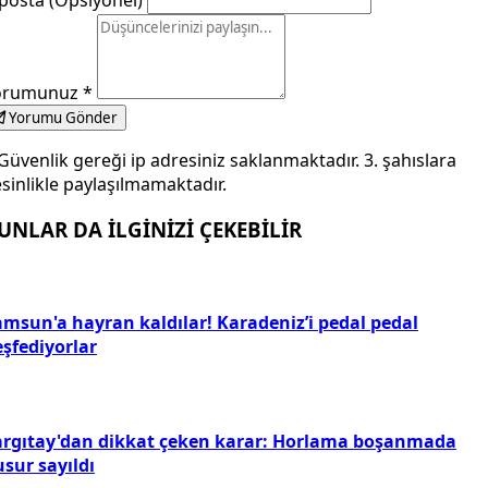
orumunuz
*
Yorumu Gönder
Güvenlik gereği ip adresiniz saklanmaktadır. 3. şahıslara
sinlikle paylaşılmamaktadır.
UNLAR DA İLGİNİZİ ÇEKEBİLİR
amsun'a hayran kaldılar! Karadeniz’i pedal pedal
eşfediyorlar
argıtay'dan dikkat çeken karar: Horlama boşanmada
sur sayıldı