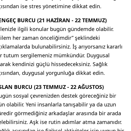
çısından ise stres yönetimine dikkat edin.
ENGEÇ BURCU (21 HAZİRAN - 22 TEMMUZ)
ilenizle ilgili konular bugün gündemde olabilir.
Ailem her zaman önceliğimdir” şeklindeki
çıklamalarda bulunabilirsiniz. İş arıyorsanız kararlı
ir tutum sergilemeniz mümkündür. Duygusal
larak kendinizi güçlü hissedeceksiniz. Sağlık
çısından, duygusal yorgunluğa dikkat edin.
SLAN BURCU (23 TEMMUZ - 22 AĞUSTOS)
ugün sosyal çevrenizden destek göreceğiniz bir
n olabilir. Yeni insanlarla tanışabilir ya da uzun
üredir görmediğiniz arkadaşlar arasında bir arada
elebilirsiniz. Aşk ise rutin adımlar atma zamanıdır.
ğlık açısından ise fiziksel aktiviteler için uygun bir