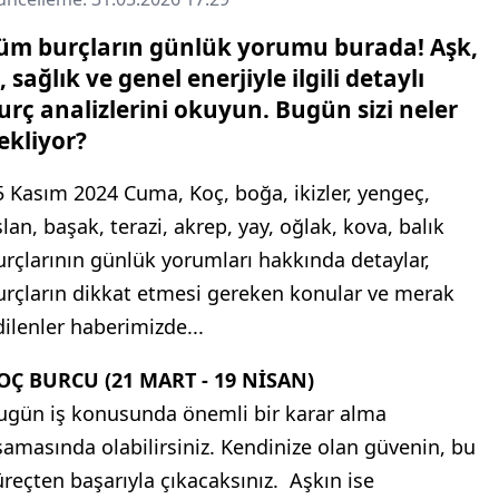
üm burçların günlük yorumu burada! Aşk,
ş, sağlık ve genel enerjiyle ilgili detaylı
urç analizlerini okuyun. Bugün sizi neler
ekliyor?
5 Kasım 2024 Cuma, Koç, boğa, ikizler, yengeç,
lan, başak, terazi, akrep, yay, oğlak, kova, balık
urçlarının günlük yorumları hakkında detaylar,
urçların dikkat etmesi gereken konular ve merak
dilenler haberimizde...
OÇ BURCU (21 MART - 19 NİSAN)
ugün iş konusunda önemli bir karar alma
şamasında olabilirsiniz. Kendinize olan güvenin, bu
üreçten başarıyla çıkacaksınız. Aşkın ise