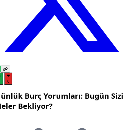
0
0
ünlük Burç Yorumları: Bugün Sizi
eler Bekliyor?