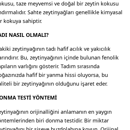
okusu, taze meyvemsi ve doğal bir zeytin kokusu
ndırmalıdır. Sahte zeytinyağları genellikle kimyasal
ir kokuya sahiptir.
ADI NASIL OLMALI?
kiki zeytinyağının tadı hafif acılık ve yakıcılık
arındırır. Bu, zeytinyağının içinde bulunan fenolik
pıların varlığını gösterir. Tadım sırasında
oğazınızda hafif bir yanma hissi oluyorsa, bu
aliteli bir zeytinyağının olduğunu işaret eder.
ONMA TESTİ YÖNTEMİ
eytinyağının orijinalliğini anlamanın en yaygın
öntemlerinden biri donma testidir. Bir miktar
eytinyağını bir şişeye buzdolabına koyun. Orijinal