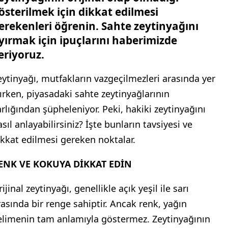
österilmek için dikkat edilmesi
erekenleri öğrenin. Sahte zeytinyağını
yırmak için ipuçlarını haberimizde
eriyoruz.
eytinyağı, mutfakların vazgeçilmezleri arasında yer
lırken, piyasadaki sahte zeytinyağlarının
arlığından şüpheleniyor. Peki, hakiki zeytinyağını
sıl anlayabilirsiniz? İşte bunların tavsiyesi ve
ikkat edilmesi gereken noktalar.
ENK VE KOKUYA DİKKAT EDİN
ijinal zeytinyağı, genellikle açık yeşil ile sarı
rasında bir renge sahiptir. Ancak renk, yağın
elimenin tam anlamıyla göstermez. Zeytinyağının