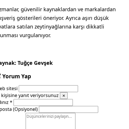
zmanlar, güvenilir kaynaklardan ve markalardan
ışveriş gösterileri öneriyor. Ayrıca aşırı düşük
yatlara satılan zeytinyağlarına karşı dikkatli
lunması vurgulanıyor.
aynak: Tuğçe Gevşek
Yorum Yap
b sitesi
kişisine yanıt veriyorsunuz
✕
dınız
*
posta (Opsiyonel)