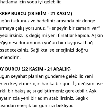
hatlama için yoga iyi gelebilir.
KREP BURCU (23 EKİM - 21 KASIM)
ugün tutkunuz ve hedefiniz arasında bir denge
urmaya çalışıyorsunuz. “Her şeyin bir zamanı var”
yebilirsiniz. İş değişimi yeni fırsatlar kapıda. Aşkın
eğişmesi durumunda yoğun bir duygusal bağ
issedeceksiniz. Sağlıkta ise enerjinizi doğru
önlendirin.
AY BURCU (22 KASIM - 21 ARALIK)
ugün seyahat planları gündeme gelebilir. Yeni
erleri keşfetmek için harika bir gün. İş değişimi ise
rklı bir bakış açısı geliştirmeniz gerekebilir. Aşk
ayatınızda yeni bir adım atabilirsiniz. Sağlık
ısından enerjik bir gün sizi bekliyor.