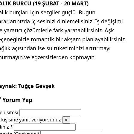
ALIK BURCU (19 ŞUBAT - 20 MART)
alık burçları için sezgiler güçlü. Bugün
rarlarınızda iç sesinizi dinlemelisiniz. İş değişimi
e yaratıcı çözümlerle fark yaratabilirsiniz. Aşk
eçeneğinizle romantik bir akşam planlayabilirsiniz.
ağlık açısından ise su tüketiminizi arttırmayı
nutmayın ve egzersizlerden kopmayın.
aynak: Tuğçe Gevşek
Yorum Yap
b sitesi
kişisine yanıt veriyorsunuz
✕
dınız
*
posta (Opsiyonel)