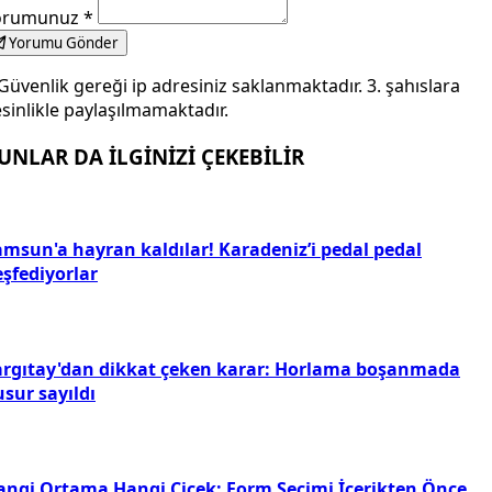
orumunuz
*
Yorumu Gönder
Güvenlik gereği ip adresiniz saklanmaktadır. 3. şahıslara
sinlikle paylaşılmamaktadır.
UNLAR DA İLGİNİZİ ÇEKEBİLİR
amsun'a hayran kaldılar! Karadeniz’i pedal pedal
eşfediyorlar
argıtay'dan dikkat çeken karar: Horlama boşanmada
sur sayıldı
angi Ortama Hangi Çiçek: Form Seçimi İçerikten Önce