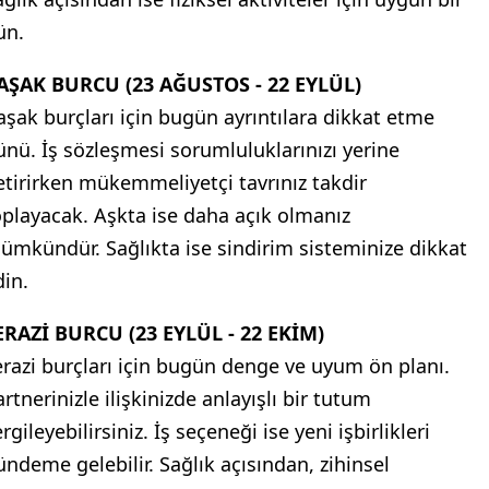
ün.
AŞAK BURCU (23 AĞUSTOS - 22 EYLÜL)
aşak burçları için bugün ayrıntılara dikkat etme
ünü. İş sözleşmesi sorumluluklarınızı yerine
etirirken mükemmeliyetçi tavrınız takdir
oplayacak. Aşkta ise daha açık olmanız
ümkündür. Sağlıkta ise sindirim sisteminize dikkat
din.
ERAZİ BURCU (23 EYLÜL - 22 EKİM)
erazi burçları için bugün denge ve uyum ön planı.
rtnerinizle ilişkinizde anlayışlı bir tutum
rgileyebilirsiniz. İş seçeneği ise yeni işbirlikleri
ündeme gelebilir. Sağlık açısından, zihinsel