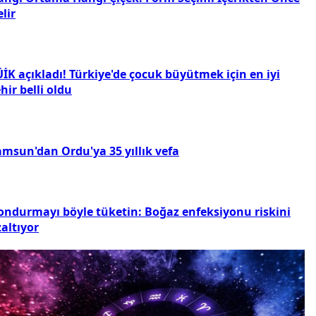
lir
İK açıkladı! Türkiye'de çocuk büyütmek için en iyi
hir belli oldu
amsun'dan Ordu'ya 35 yıllık vefa
ondurmayı böyle tüketin: Boğaz enfeksiyonu riskini
altıyor