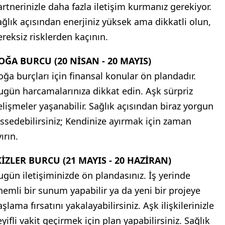
artnerinizle daha fazla iletişim kurmanız gerekiyor.
ağlık açısından enerjiniz yüksek ama dikkatli olun,
ereksiz risklerden kaçının.
OĞA BURCU (20 NİSAN - 20 MAYIS)
oğa burçları için finansal konular ön plandadır.
ugün harcamalarınıza dikkat edin. Aşk sürpriz
elişmeler yaşanabilir. Sağlık açısından biraz yorgun
issedebilirsiniz; Kendinize ayırmak için zaman
ırın.
KİZLER BURCU (21 MAYIS - 20 HAZİRAN)
ugün iletişiminizde ön plandasınız. İş yerinde
nemli bir sunum yapabilir ya da yeni bir projeye
şlama fırsatını yakalayabilirsiniz. Aşk ilişkilerinizle
yifli vakit geçirmek için plan yapabilirsiniz. Sağlık