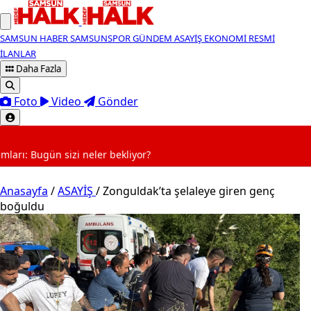
SAMSUN HABER
SAMSUNSPOR
GÜNDEM
ASAYİŞ
EKONOMİ
RESMİ
İLANLAR
Daha Fazla
Foto
Video
Gönder
SON DAKİKA
 bekliyor?
Anasayfa
/
ASAYİŞ
/
Zonguldak’ta şelaleye giren genç
boğuldu