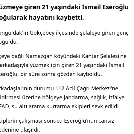
üzmeye giren 21 yaşındaki İsmail Eseroğlu
oğularak hayatını kaybetti.
onguldak'ın Gökçebey ilçesinde şelaleye giren genç
oğuldu.
lçeye bağlı Namazgah köyündeki Kantar Şelalesi'ne
 arkadaşıyla yüzmek için giren 21 yaşındaki İsmail
seroğlu, bir süre sonra gözden kayboldu.
rkadaşlarının durumu 112 Acil Çağrı Merkezi'ne
ildirmesi üzerine bölgeye jandarma, sağlık, itfaiye,
FAD, su altı arama kurtarma ekipleri sevk edildi.
kiplerin çalışması sonucu Eseroğlu'nun cansız
edenine ulaşıldı.