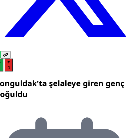
0
0
onguldak’ta şelaleye giren genç
oğuldu