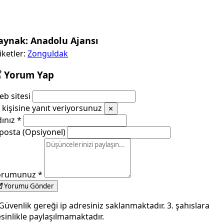
aynak: Anadolu Ajansı
iketler:
Zonguldak
Yorum Yap
b sitesi
kişisine yanıt veriyorsunuz
✕
dınız
*
posta (Opsiyonel)
orumunuz
*
Yorumu Gönder
Güvenlik gereği ip adresiniz saklanmaktadır. 3. şahıslara
sinlikle paylaşılmamaktadır.