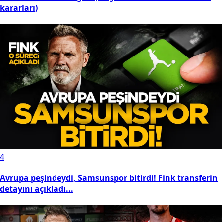
kararları)
4
Avrupa peşindeydi, Samsunspor bitirdi! Fink transferin
detayını açıkladı...