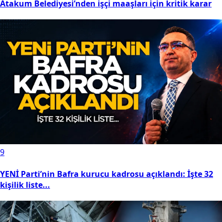
Atakum Belediyesi’nden işçi maaşları için kritik karar
9
YENİ Parti’nin Bafra kurucu kadrosu açıklandı: İşte 32
kişilik liste...