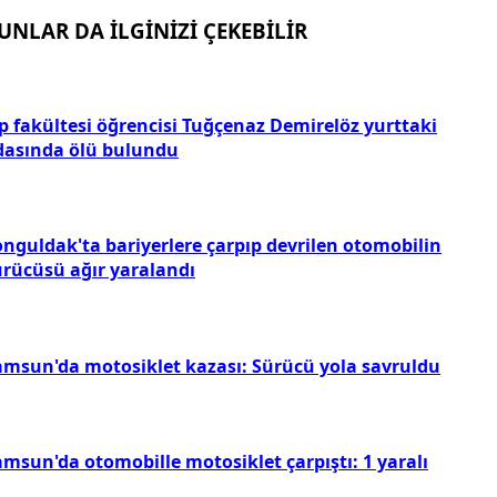
UNLAR DA İLGİNİZİ ÇEKEBİLİR
ıp fakültesi öğrencisi Tuğçenaz Demirelöz yurttaki
dasında ölü bulundu
onguldak'ta bariyerlere çarpıp devrilen otomobilin
ürücüsü ağır yaralandı
amsun'da motosiklet kazası: Sürücü yola savruldu
amsun'da otomobille motosiklet çarpıştı: 1 yaralı