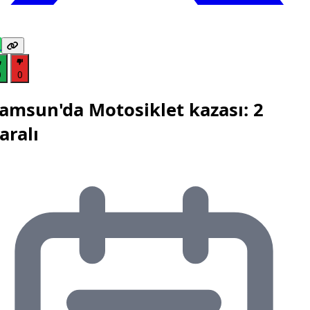
0
0
amsun'da Motosiklet kazası: 2
aralı