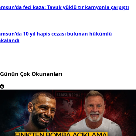
amsun'da feci kaza: Tavuk yüklü tır kamyonla çarpıştı
amsun'da 10 yıl hapis cezası bulunan hükümlü
akalandı
Günün Çok Okunanları