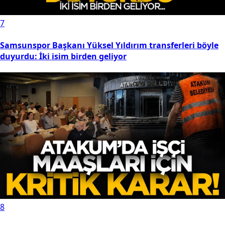
7
Samsunspor Başkanı Yüksel Yıldırım transferleri böyle
duyurdu: İki isim birden geliyor
8