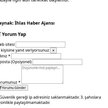
aynak: İhlas Haber Ajansı
Yorum Yap
b sitesi
kişisine yanıt veriyorsunuz
✕
dınız
*
posta (Opsiyonel)
orumunuz
*
Yorumu Gönder
Güvenlik gereği ip adresiniz saklanmaktadır. 3. şahıslara
sinlikle paylaşılmamaktadır.