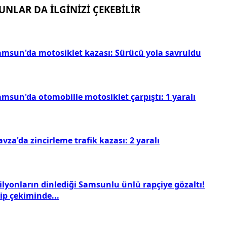
UNLAR DA İLGİNİZİ ÇEKEBİLİR
amsun'da motosiklet kazası: Sürücü yola savruldu
amsun'da otomobille motosiklet çarpıştı: 1 yaralı
vza'da zincirleme trafik kazası: 2 yaralı
ilyonların dinlediği Samsunlu ünlü rapçiye gözaltı!
ip çekiminde...