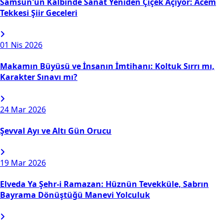
Samsun'un Kalbinde Sanat Yeniden Çiçek Açıyor: Acem
Tekkesi Şiir Geceleri
01
Nis 2026
Makamın Büyüsü ve İnsanın İmtihanı: Koltuk Sırrı mı,
Karakter Sınavı mı?
24
Mar 2026
Şevval Ayı ve Altı Gün Orucu
19
Mar 2026
Elveda Ya Şehr-i Ramazan: Hüznün Tevekküle, Sabrın
Bayrama Dönüştüğü Manevi Yolculuk