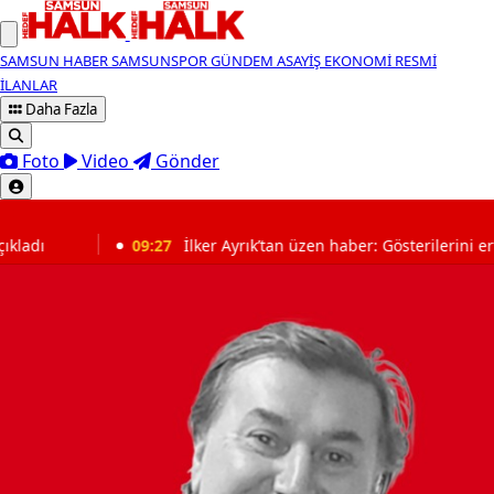
SAMSUN HABER
SAMSUNSPOR
GÜNDEM
ASAYİŞ
EKONOMİ
RESMİ
İLANLAR
Daha Fazla
Foto
Video
Gönder
SON DAKİKA
ı
09:27
İlker Ayrık’tan üzen haber: Gösterilerini erteledi