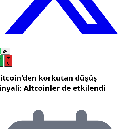
0
0
itcoin'den korkutan düşüş
inyali: Altcoinler de etkilendi