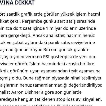
VINA DİKKAT
ört saatlik grafiklerde görülen yüksek işlem hacmi
ikkat çekti. Perşembe günkü sert satış sırasında
alnızca dört saat içinde 1 milyar doların üzerinde
şlem gerçekleşti. Ancak analistler, hacmin henüz
cak ve şubat aylarındaki panik satış seviyelerine
laşmadığını belirtiyor. Bitcoin günlük grafikte
üşüş teyidini verirken RSI göstergesi de yeni dip
eviyeler gördü. İşlem hacmindeki artışla birlikte
eknik görünüm uyarı aşamasından teyit aşamasına
eçmiş oldu. Buna rağmen piyasada nihai teslimiyet
atışlarının henüz tamamlanmadığı değerlendiriliyor.
nalist Aaron Dishner'a göre son günlerde
eredeyse her gün tetiklenen stop-loss avı sinyalleri,