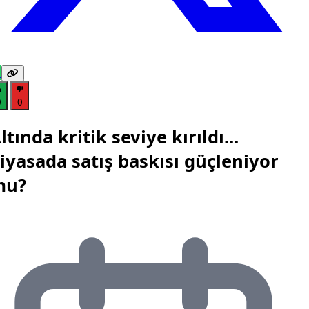
0
0
ltında kritik seviye kırıldı...
iyasada satış baskısı güçleniyor
mu?