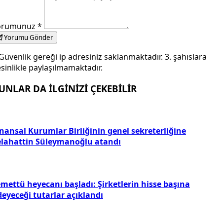
orumunuz
*
Yorumu Gönder
Güvenlik gereği ip adresiniz saklanmaktadır. 3. şahıslara
sinlikle paylaşılmamaktadır.
UNLAR DA İLGİNİZİ ÇEKEBİLİR
inansal Kurumlar Birliğinin genel sekreterliğine
elahattin Süleymanoğlu atandı
emettü heyecanı başladı: Şirketlerin hisse başına
deyeceği tutarlar açıklandı