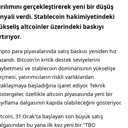
ırılımını gerçekleştirerek yeni bir düşüş
inyali verdi. Stablecoin hakimiyetindeki
ükseliş altcoinler üzerindeki baskıyı
rtırıyor.
ripto para piyasalarında satış baskısı yeniden hız
zandı. Bitcoin'in kritik destek seviyelerini
aybetmesi ve stablecoin dominansının yükselişe
çmesi, yatırımcıların riskli varlıklardan
zaklaşmaya başladığına işaret ediyor. Teknik
östergeler, özellikle altcoin piyasasında yeni bir
ayıflama dalgasının kapıda olabileceğini gösteriyor.
itcoin, 31 Ocak'ta başlayan son büyük satış
algasından bu yana ilk kez yeni bir "TBO