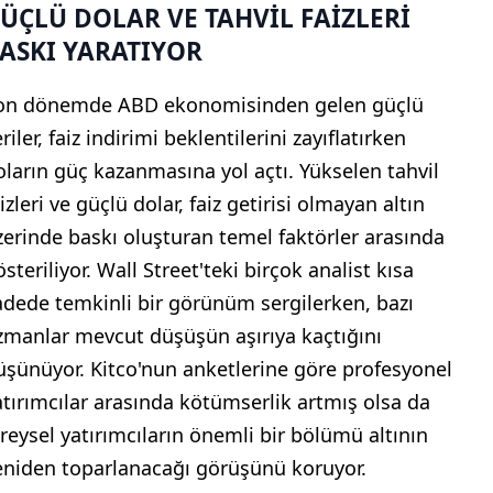
ÜÇLÜ DOLAR VE TAHVİL FAİZLERİ
ASKI YARATIYOR
on dönemde ABD ekonomisinden gelen güçlü
riler, faiz indirimi beklentilerini zayıflatırken
oların güç kazanmasına yol açtı. Yükselen tahvil
izleri ve güçlü dolar, faiz getirisi olmayan altın
zerinde baskı oluşturan temel faktörler arasında
steriliyor. Wall Street'teki birçok analist kısa
adede temkinli bir görünüm sergilerken, bazı
zmanlar mevcut düşüşün aşırıya kaçtığını
üşünüyor. Kitco'nun anketlerine göre profesyonel
atırımcılar arasında kötümserlik artmış olsa da
ireysel yatırımcıların önemli bir bölümü altının
eniden toparlanacağı görüşünü koruyor.