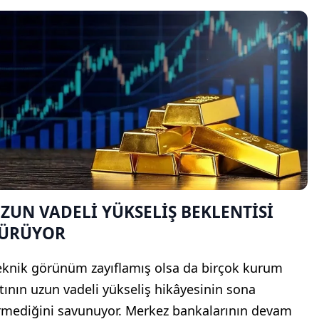
ZUN VADELİ YÜKSELİŞ BEKLENTİSİ
ÜRÜYOR
eknik görünüm zayıflamış olsa da birçok kurum
ltının uzun vadeli yükseliş hikâyesinin sona
rmediğini savunuyor. Merkez bankalarının devam