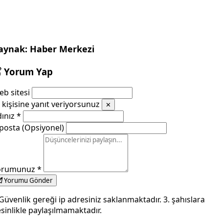
aynak: Haber Merkezi
Yorum Yap
b sitesi
kişisine yanıt veriyorsunuz
✕
dınız
*
posta (Opsiyonel)
orumunuz
*
Yorumu Gönder
Güvenlik gereği ip adresiniz saklanmaktadır. 3. şahıslara
sinlikle paylaşılmamaktadır.