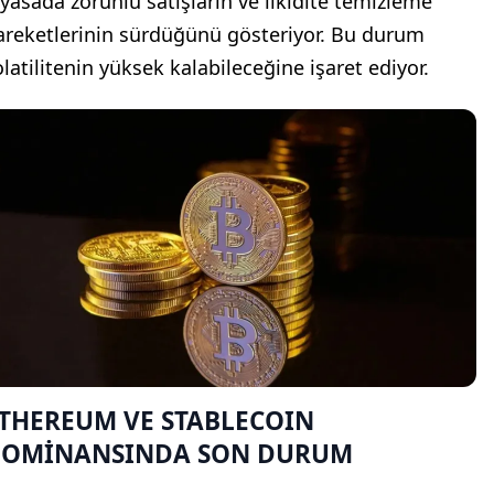
iyasada zorunlu satışların ve likidite temizleme
areketlerinin sürdüğünü gösteriyor. Bu durum
olatilitenin yüksek kalabileceğine işaret ediyor.
THEREUM VE STABLECOIN
DOMİNANSINDA
SON DURUM