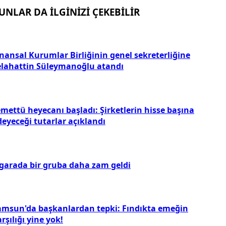
UNLAR DA İLGİNİZİ ÇEKEBİLİR
inansal Kurumlar Birliğinin genel sekreterliğine
elahattin Süleymanoğlu atandı
emettü heyecanı başladı: Şirketlerin hisse başına
deyeceği tutarlar açıklandı
igarada bir gruba daha zam geldi
amsun'da başkanlardan tepki: Fındıkta emeğin
rşılığı yine yok!