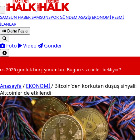
SAMSUN HABER
SAMSUNSPOR
GÜNDEM
ASAYİŞ
EKONOMİ
RESMİ
İLANLAR
Daha Fazla
Foto
Video
Gönder
SON DAKİKA
yorumları: Bugün sizi neler bekliyor?
Anasayfa
/
EKONOMİ
/
Bitcoin'den korkutan düşüş sinyali:
Altcoinler de etkilendi