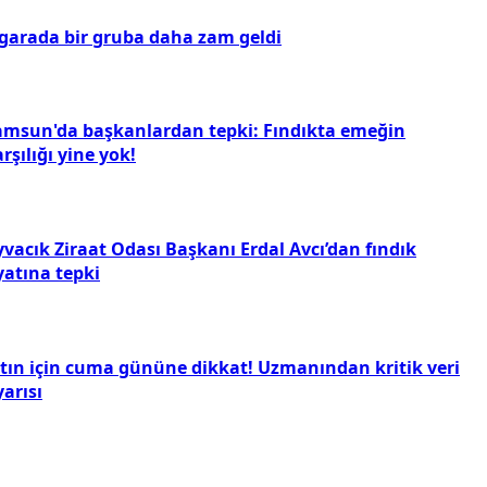
igarada bir gruba daha zam geldi
amsun'da başkanlardan tepki: Fındıkta emeğin
rşılığı yine yok!
vacık Ziraat Odası Başkanı Erdal Avcı’dan fındık
yatına tepki
ltın için cuma gününe dikkat! Uzmanından kritik veri
arısı