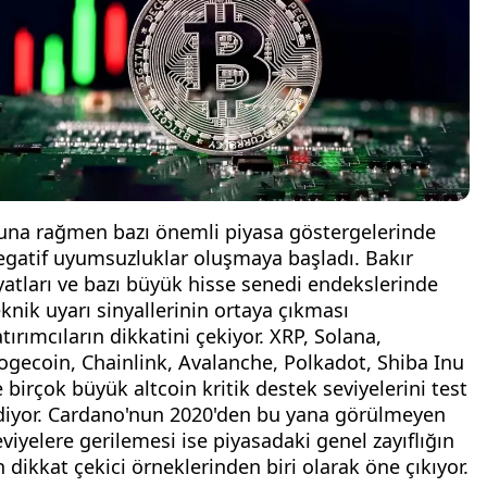
una rağmen bazı önemli piyasa göstergelerinde
egatif uyumsuzluklar oluşmaya başladı. Bakır
iyatları ve bazı büyük hisse senedi endekslerinde
eknik uyarı sinyallerinin ortaya çıkması
tırımcıların dikkatini çekiyor. XRP, Solana,
ogecoin, Chainlink, Avalanche, Polkadot, Shiba Inu
e birçok büyük altcoin kritik destek seviyelerini test
diyor. Cardano'nun 2020'den bu yana görülmeyen
eviyelere gerilemesi ise piyasadaki genel zayıflığın
n dikkat çekici örneklerinden biri olarak öne çıkıyor.