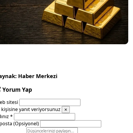
aynak: Haber Merkezi
Yorum Yap
b sitesi
kişisine yanıt veriyorsunuz
✕
dınız
*
posta (Opsiyonel)