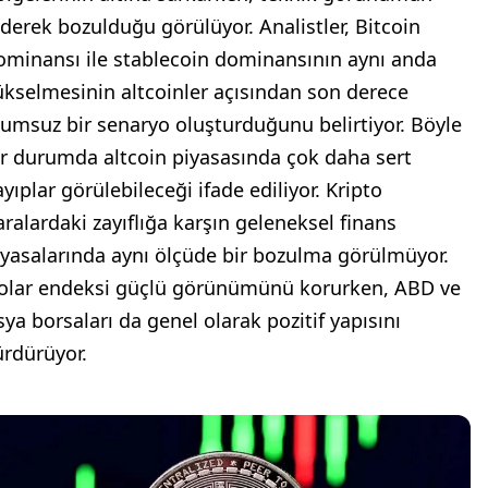
iderek bozulduğu görülüyor. Analistler, Bitcoin
ominansı ile stablecoin dominansının aynı anda
ükselmesinin altcoinler açısından son derece
lumsuz bir senaryo oluşturduğunu belirtiyor. Böyle
ir durumda altcoin piyasasında çok daha sert
yıplar görülebileceği ifade ediliyor. Kripto
aralardaki zayıflığa karşın geleneksel finans
iyasalarında aynı ölçüde bir bozulma görülmüyor.
olar endeksi güçlü görünümünü korurken, ABD ve
sya borsaları da genel olarak pozitif yapısını
ürdürüyor.