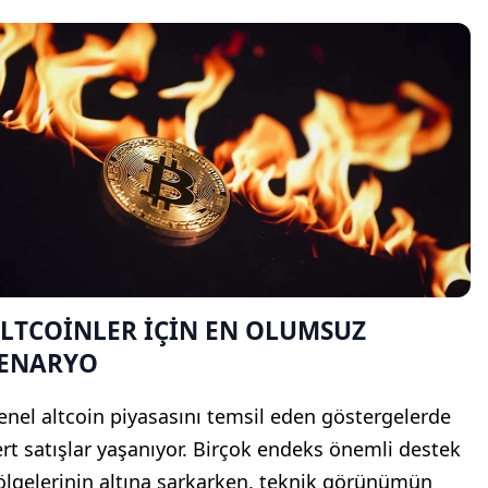
LTCOİNLER İÇİN EN OLUMSUZ
ENARYO
enel altcoin piyasasını temsil eden göstergelerde
ert satışlar yaşanıyor. Birçok endeks önemli destek
ölgelerinin altına sarkarken, teknik görünümün