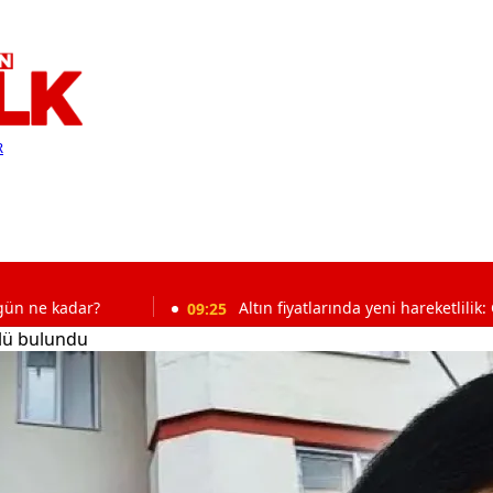
R
?
09:25
Altın fiyatlarında yeni hareketlilik: Gram ve çeyr
lü bulundu