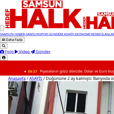
SAMSUN HABER
SAMSUNSPOR
GÜNDEM
ASAYİŞ
EKONOMİ
RESMİ İLANLA
Daha Fazla
Foto
Video
Gönder
SON DAKİKA
09:37
Piyasaların gözü dövizde: Dolar ve Euro bugün ne kadar
Anasayfa
/
ASAYİŞ
/
Düğününe 2 ay kalmıştı: Banyoda ö