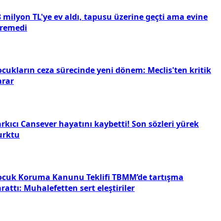
 milyon TL'ye ev aldı, tapusu üzerine geçti ama evine
iremedi
ocukların ceza sürecinde yeni dönem: Meclis'ten kritik
arar
rkıcı Cansever hayatını kaybetti! Son sözleri yürek
urktu
ocuk Koruma Kanunu Teklifi TBMM’de tartışma
rattı: Muhalefetten sert eleştiriler