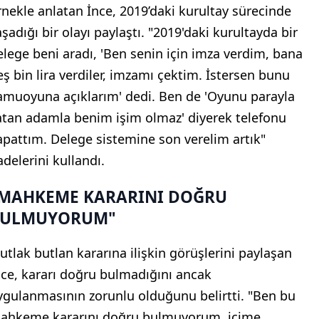
rnekle anlatan İnce, 2019’daki kurultay sürecinde
aşadığı bir olayı paylaştı. "2019'daki kurultayda bir
elege beni aradı, 'Ben senin için imza verdim, bana
eş bin lira verdiler, imzamı çektim. İstersen bunu
amuoyuna açıklarım' dedi. Ben de 'Oyunu parayla
atan adamla benim işim olmaz' diyerek telefonu
apattım. Delege sistemine son verelim artık"
adelerini kullandı.
MAHKEME KARARINI DOĞRU
BULMUYORUM"
utlak butlan kararına ilişkin görüşlerini paylaşan
nce, kararı doğru bulmadığını ancak
ygulanmasının zorunlu olduğunu belirtti. "Ben bu
ahkeme kararını doğru bulmuyorum, içime