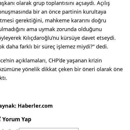
aşkanı olarak grup toplantısını açsaydı. Açılış
onuşmasında bir an önce partinin kurultaya
itmesi gerektiğini, mahkeme kararını doğru
ulmadığını ama uymak zorunda olduğunu
öyleyerek Kılıçdaroğlu’nu kürsüye davet etseydi.
ok daha farklı bir süreç işlemez miydi?" dedi.
nce’nin açıklamaları, CHP’de yaşanan krizin
özümüne yönelik dikkat çeken bir öneri olarak öne
ktı.
aynak: Haberler.com
Yorum Yap