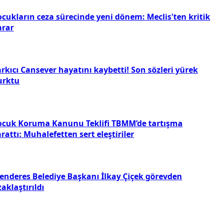
ocukların ceza sürecinde yeni dönem: Meclis'ten kritik
arar
rkıcı Cansever hayatını kaybetti! Son sözleri yürek
urktu
ocuk Koruma Kanunu Teklifi TBMM’de tartışma
rattı: Muhalefetten sert eleştiriler
enderes Belediye Başkanı İlkay Çiçek görevden
aklaştırıldı