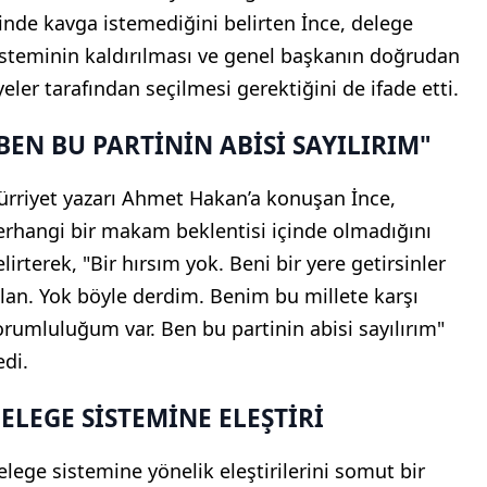
çinde kavga istemediğini belirten İnce, delege
isteminin kaldırılması ve genel başkanın doğrudan
yeler tarafından seçilmesi gerektiğini de ifade etti.
BEN BU PARTİNİN ABİSİ SAYILIRIM"
ürriyet yazarı Ahmet Hakan’a konuşan İnce,
erhangi bir makam beklentisi içinde olmadığını
lirterek, "Bir hırsım yok. Beni bir yere getirsinler
alan. Yok böyle derdim. Benim bu millete karşı
orumluluğum var. Ben bu partinin abisi sayılırım"
edi.
ELEGE SİSTEMİNE ELEŞTİRİ
elege sistemine yönelik eleştirilerini somut bir