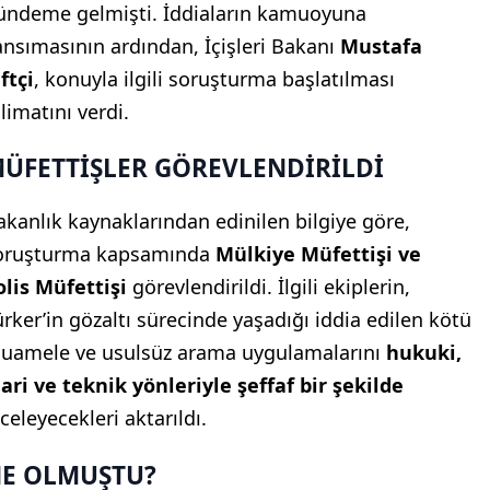
ündeme gelmişti. İddiaların kamuoyuna
ansımasının ardından, İçişleri Bakanı
Mustafa
ftçi
, konuyla ilgili soruşturma başlatılması
limatını verdi.
ÜFETTİŞLER GÖREVLENDİRİLDİ
akanlık kaynaklarından edinilen bilgiye göre,
oruşturma kapsamında
Mülkiye Müfettişi ve
olis Müfettişi
görevlendirildi. İlgili ekiplerin,
ürker’in gözaltı sürecinde yaşadığı iddia edilen kötü
uamele ve usulsüz arama uygulamalarını
hukuki,
dari ve teknik yönleriyle şeffaf bir şekilde
celeyecekleri aktarıldı.
E OLMUŞTU?