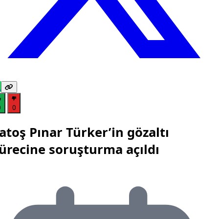
0
0
atoş Pınar Türker’in gözaltı
ürecine soruşturma açıldı