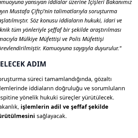
amuoyuna yansıyan iddialar üzerine İçişleri Bakanımız
yın Mustafa Çiftçi'nin talimatlarıyla soruşturma
şlatılmıştır. Söz konusu iddiaların hukuki, idari ve
knik tüm yönleriyle şeffaf bir şekilde araştırılması
acıyla Mülkiye Müfettişi ve Polis Müfettişi
örevlendirilmiştir. Kamuoyuna saygıyla duyurulur."
ELECEK ADIM
oruşturma süreci tamamlandığında, gözaltı
şlemlerinde iddiaların doğruluğu ve sorumluların
espitine yönelik hukuki süreçler yürütülecek.
akanlık,
işlemlerin adil ve şeffaf şekilde
ürütülmesini
sağlayacak.