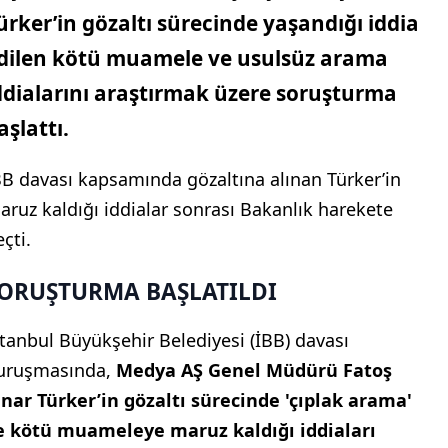
ürker’in gözaltı sürecinde yaşandığı iddia
dilen kötü muamele ve usulsüz arama
ddialarını araştırmak üzere soruşturma
aşlattı.
BB davası kapsamında gözaltına alınan Türker’in
aruz kaldığı iddialar sonrası Bakanlık harekete
çti.
ORUŞTURMA BAŞLATILDI
stanbul Büyükşehir Belediyesi (İBB) davası
uruşmasında,
Medya AŞ Genel Müdürü Fatoş
ınar Türker’in gözaltı sürecinde 'çıplak arama'
e kötü muameleye maruz kaldığı iddiaları