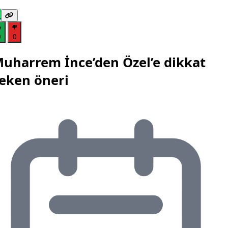
0
0
uharrem İnce’den Özel’e dikkat
eken öneri