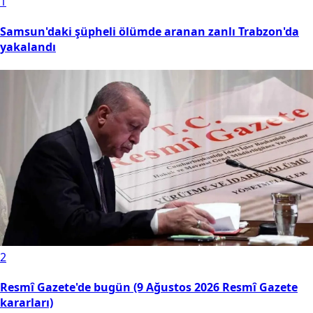
1
Samsun'daki şüpheli ölümde aranan zanlı Trabzon'da
yakalandı
2
Resmî Gazete'de bugün (9 Ağustos 2026 Resmî Gazete
kararları)