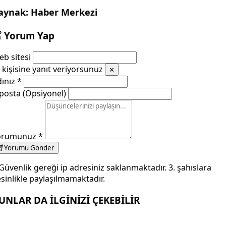
aynak: Haber Merkezi
Yorum Yap
b sitesi
kişisine yanıt veriyorsunuz
✕
dınız
*
posta (Opsiyonel)
orumunuz
*
Yorumu Gönder
Güvenlik gereği ip adresiniz saklanmaktadır. 3. şahıslara
sinlikle paylaşılmamaktadır.
UNLAR DA İLGİNİZİ ÇEKEBİLİR