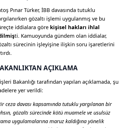
atoş Pınar Türker, İBB davasında tutuklu
argılanırken gözaltı işlemi uygulanmış ve bu
üreçte iddialara göre
kişisel hakları ihlal
dilmiş
ti. Kamuoyunda gündem olan iddialar,
zaltı sürecinin işleyişine ilişkin soru işaretlerini
tırdı.
AKANLIKTAN AÇIKLAMA
çişleri Bakanlığı tarafından yapılan açıklamada, şu
adelere yer verildi:
Bir ceza davası kapsamında tutuklu yargılanan bir
ahsın, gözaltı sürecinde kötü muamele ve usulsüz
rama uygulamalarına maruz kaldığına yönelik