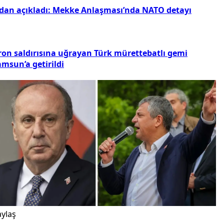
idan açıkladı: Mekke Anlaşması’nda NATO detayı
ron saldırısına uğrayan Türk mürettebatlı gemi
msun’a getirildi
ylaş