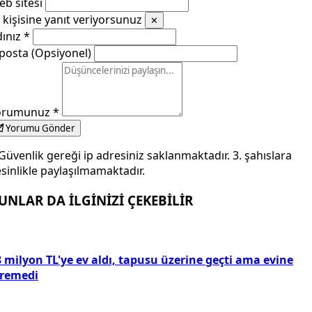
b sitesi
kişisine yanıt veriyorsunuz
✕
dınız
*
posta (Opsiyonel)
orumunuz
*
Yorumu Gönder
Güvenlik gereği ip adresiniz saklanmaktadır. 3. şahıslara
sinlikle paylaşılmamaktadır.
UNLAR DA İLGİNİZİ ÇEKEBİLİR
 milyon TL'ye ev aldı, tapusu üzerine geçti ama evine
iremedi