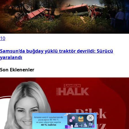
10
Samsun’da buğday yüklü traktör devrildi: Sürücü
yaralandı
Son Eklenenler