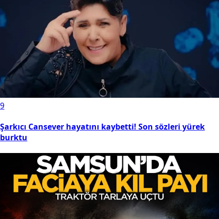
9
Şarkıcı Cansever hayatını kaybetti! Son sözleri yürek
burktu