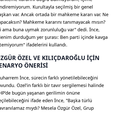
indiremiyorum. Kurultayla seçilmiş bir genel
aşkan var. Ancak ortada bir mahkeme kararı var. Ne
apacaksın? Mahkeme kararını tanımayacak mısın?
yi ama buna uymak zorunluluğu var" dedi. İnce,
Benim durduğum yer şurası: Ben parti içinde kavga
stemiyorum" ifadelerini kullandı.
ZGÜR ÖZEL VE KILIÇDAROĞLU İÇİN
ENARYO ÖNERİSİ
uharrem İnce, sürecin farklı yönetilebileceğini
avundu. Özel’in farklı bir tavır sergilemesi halinde
HP’de bugün yaşanan gerilimin önüne
eçilebileceğini ifade eden İnce, "Başka türlü
avranılamaz mıydı? Mesela Özgür Özel, Grup