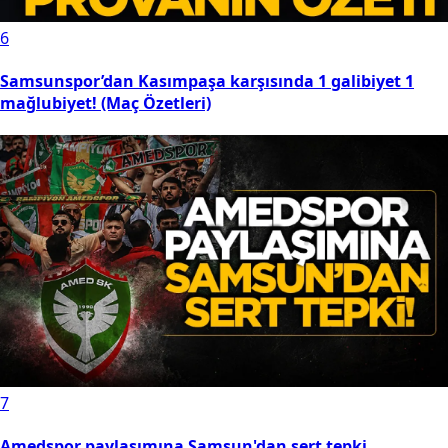
6
Samsunspor’dan Kasımpaşa karşısında 1 galibiyet 1
mağlubiyet! (Maç Özetleri)
7
Amedspor paylaşımına Samsun'dan sert tepki