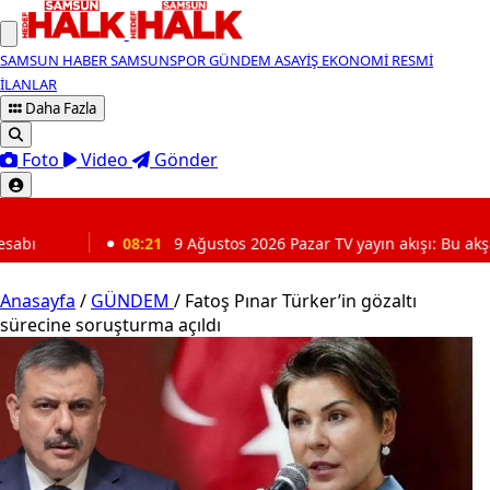
SAMSUN HABER
SAMSUNSPOR
GÜNDEM
ASAYİŞ
EKONOMİ
RESMİ
İLANLAR
Daha Fazla
Foto
Video
Gönder
SON DAKİKA
1
9 Ağustos 2026 Pazar TV yayın akışı: Bu akşam hangi diziler var?
Anasayfa
/
GÜNDEM
/
Fatoş Pınar Türker’in gözaltı
sürecine soruşturma açıldı