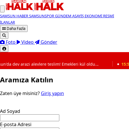
SAMSUN HABER
SAMSUNSPOR
GÜNDEM
ASAYİŞ
EKONOMİ
RESMİ
İLANLAR
Daha Fazla
Foto
Video
Gönder
SON DAKİKA
'da dev arazi alevlere teslim! Emekleri kül oldu...
15:56
Aramıza Katılın
Zaten üye misiniz?
Giriş yapın
Ad Soyad
E-posta Adresi