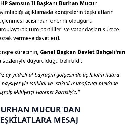
HP Samsun İl Başkanı Burhan Mucur
,
ayımladığı açıklamada kongrelerin teşkilatların
üçlenmesi açısından önemli olduğunu
urgulayarak tüm partilileri ve vatandaşları sürece
estek vermeye davet etti.
ongre sürecinin,
Genel Başkan Devlet Bahçeli'nin
u sözleriyle duyurulduğu belirtildi:
iz ay yıldızlı al bayrağın gölgesinde üç hilalin hatıra
 haysiyetiyle istikbal ve istiklal muhafızlığı mevkine
işmiş Milliyetçi Hareket Partisiyiz."
BURHAN MUCUR'DAN
EŞKİLATLARA MESAJ