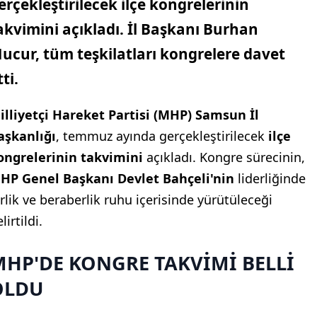
erçekleştirilecek ilçe kongrelerinin
akvimini açıkladı. İl Başkanı Burhan
ucur, tüm teşkilatları kongrelere davet
tti.
illiyetçi Hareket Partisi (MHP) Samsun İl
aşkanlığı
, temmuz ayında gerçekleştirilecek
ilçe
ongrelerinin takvimini
açıkladı. Kongre sürecinin,
HP Genel Başkanı Devlet Bahçeli'nin
liderliğinde
irlik ve beraberlik ruhu içerisinde yürütüleceği
lirtildi.
HP'DE KONGRE TAKVİMİ BELLİ
OLDU