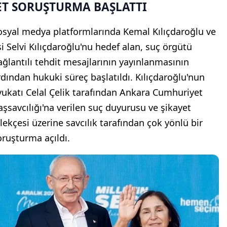
ET SORUŞTURMA BAŞLATTI
osyal medya platformlarında Kemal Kılıçdaroğlu ve
şi Selvi Kılıçdaroğlu'nu hedef alan, suç örgütü
ağlantılı tehdit mesajlarının yayınlanmasının
rdından hukuki süreç başlatıldı. Kılıçdaroğlu'nun
vukatı Celal Çelik tarafından Ankara Cumhuriyet
aşsavcılığı'na verilen suç duyurusu ve şikayet
ilekçesi üzerine savcılık tarafından çok yönlü bir
oruşturma açıldı.