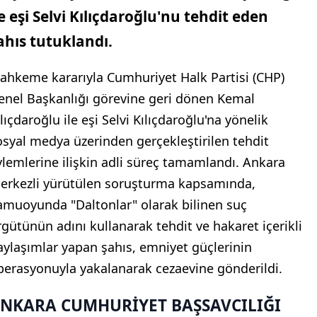
le eşi Selvi Kılıçdaroğlu'nu tehdit eden
ahıs tutuklandı.
ahkeme kararıyla Cumhuriyet Halk Partisi (CHP)
enel Başkanlığı görevine geri dönen Kemal
lıçdaroğlu ile eşi Selvi Kılıçdaroğlu'na yönelik
osyal medya üzerinden gerçekleştirilen tehdit
ylemlerine ilişkin adli süreç tamamlandı. Ankara
erkezli yürütülen soruşturma kapsamında,
amuoyunda "Daltonlar" olarak bilinen suç
rgütünün adını kullanarak tehdit ve hakaret içerikli
aylaşımlar yapan şahıs, emniyet güçlerinin
perasyonuyla yakalanarak cezaevine gönderildi.
NKARA CUMHURİYET BAŞSAVCILIĞI