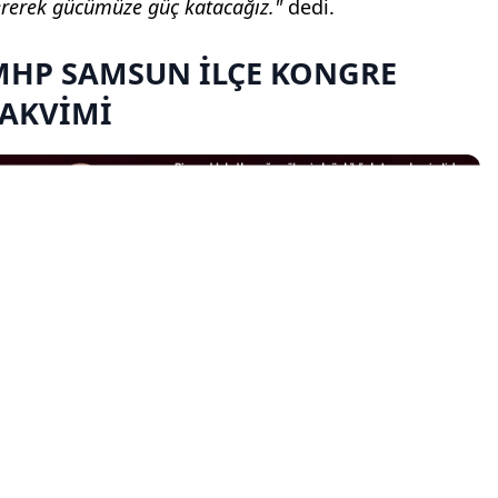
ererek gücümüze güç katacağız."
dedi.
MHP SAMSUN İLÇE KONGRE
TAKVİMİ