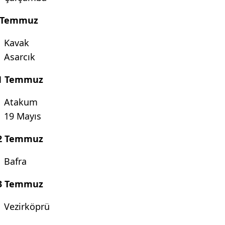
 Temmuz
Kavak
Asarcık
1 Temmuz
Atakum
19 Mayıs
2 Temmuz
Bafra
3 Temmuz
Vezirköprü