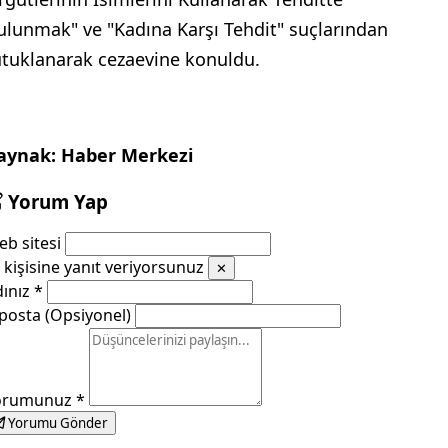
ulunmak" ve "Kadına Karşı Tehdit" suçlarından
utuklanarak cezaevine konuldu.
aynak: Haber Merkezi
Yorum Yap
b sitesi
kişisine yanıt veriyorsunuz
✕
dınız
*
posta (Opsiyonel)
orumunuz
*
Yorumu Gönder