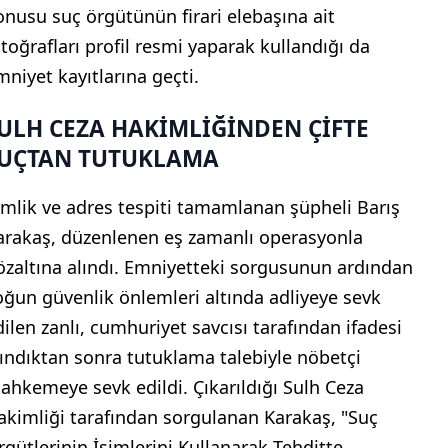
onusu suç örgütünün firari elebaşına ait
otoğrafları profil resmi yaparak kullandığı da
mniyet kayıtlarına geçti.
ULH CEZA HAKİMLİĞİNDEN ÇİFTE
UÇTAN TUTUKLAMA
imlik ve adres tespiti tamamlanan şüpheli Barış
arakaş, düzenlenen eş zamanlı operasyonla
özaltına alındı. Emniyetteki sorgusunun ardından
oğun güvenlik önlemleri altında adliyeye sevk
dilen zanlı, cumhuriyet savcısı tarafından ifadesi
lındıktan sonra tutuklama talebiyle nöbetçi
ahkemeye sevk edildi. Çıkarıldığı Sulh Ceza
akimliği tarafından sorgulanan Karakaş, "Suç
rgütlerinin İsimlerini Kullanarak Tehditte