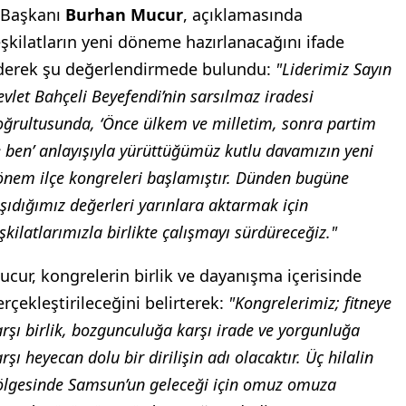
l Başkanı
Burhan Mucur
, açıklamasında
eşkilatların yeni döneme hazırlanacağını ifade
derek şu değerlendirmede bulundu:
"Liderimiz Sayın
vlet Bahçeli Beyefendi’nin sarsılmaz iradesi
oğrultusunda, ‘Önce ülkem ve milletim, sonra partim
e ben’ anlayışıyla yürüttüğümüz kutlu davamızın yeni
önem ilçe kongreleri başlamıştır. Dünden bugüne
şıdığımız değerleri yarınlara aktarmak için
şkilatlarımızla birlikte çalışmayı sürdüreceğiz."
ucur, kongrelerin birlik ve dayanışma içerisinde
erçekleştirileceğini belirterek:
"Kongrelerimiz; fitneye
rşı birlik, bozgunculuğa karşı irade ve yorgunluğa
rşı heyecan dolu bir dirilişin adı olacaktır. Üç hilalin
ölgesinde Samsun’un geleceği için omuz omuza