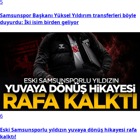
5
Samsunspor Başkanı Yüksel Yıldırım transferleri böyle
duyurdu: İki isim birden geliyor
6
Eski Samsunsporlu yıldızın yuvaya dönüş hikayesi rafa
kalktı!