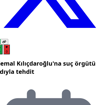
0
0
emal Kılıçdaroğlu'na suç örgütü
dıyla tehdit