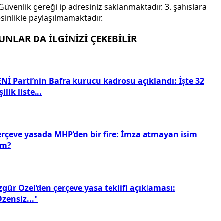
Güvenlik gereği ip adresiniz saklanmaktadır. 3. şahıslara
sinlikle paylaşılmamaktadır.
UNLAR DA İLGİNİZİ ÇEKEBİLİR
Nİ Parti’nin Bafra kurucu kadrosu açıklandı: İşte 32
şilik liste...
erçeve yasada MHP’den bir fire: İmza atmayan isim
im?
gür Özel’den çerçeve yasa teklifi açıklaması:
zensiz..."