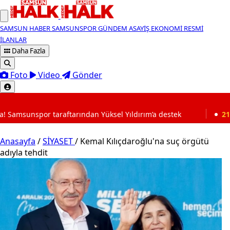
SAMSUN HABER
SAMSUNSPOR
GÜNDEM
ASAYİŞ
EKONOMİ
RESMİ
İLANLAR
Daha Fazla
Foto
Video
Gönder
SON DAKİKA
ftarından Yüksel Yıldırım’a destek
21:56
Milli Güvenli
Anasayfa
/
SİYASET
/
Kemal Kılıçdaroğlu'na suç örgütü
adıyla tehdit