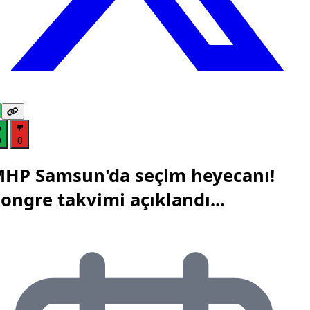
0
0
HP Samsun'da seçim heyecanı!
ongre takvimi açıklandı...