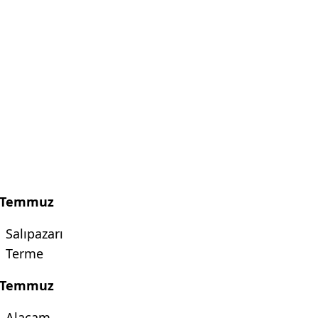
 Temmuz
Salıpazarı
Terme
 Temmuz
Alaçam