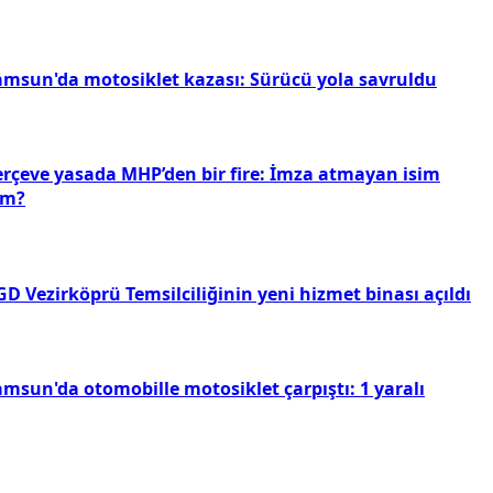
amsun'da motosiklet kazası: Sürücü yola savruldu
erçeve yasada MHP’den bir fire: İmza atmayan isim
im?
D Vezirköprü Temsilciliğinin yeni hizmet binası açıldı
amsun'da otomobille motosiklet çarpıştı: 1 yaralı