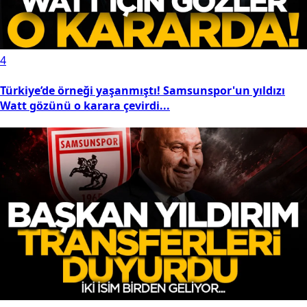
4
Türkiye’de örneği yaşanmıştı! Samsunspor'un yıldızı
Watt gözünü o karara çevirdi...