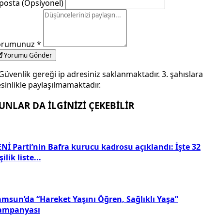
posta (Opsiyonel)
orumunuz
*
Yorumu Gönder
Güvenlik gereği ip adresiniz saklanmaktadır. 3. şahıslara
sinlikle paylaşılmamaktadır.
UNLAR DA İLGİNİZİ ÇEKEBİLİR
Nİ Parti’nin Bafra kurucu kadrosu açıklandı: İşte 32
şilik liste...
amsun’da “Hareket Yaşını Öğren, Sağlıklı Yaşa”
ampanyası