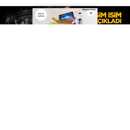
7
Samsunspor Teknik Direktörü Fink'ten transfer mesajı!
İsim isim açıkladı...