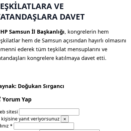
EŞKİLATLARA VE
VATANDAŞLARA DAVET
HP Samsun İl Başkanlığı
, kongrelerin hem
eşkilatlar hem de Samsun açısından hayırlı olmasını
emenni ederek tüm teşkilat mensuplarını ve
atandaşları kongrelere katılmaya davet etti.
aynak: Doğukan Sırgancı
Yorum Yap
b sitesi
kişisine yanıt veriyorsunuz
✕
dınız
*