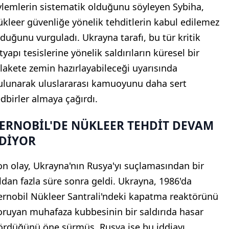
ylemlerin sistematik olduğunu söyleyen Sybiha,
ükleer güvenliğe yönelik tehditlerin kabul edilemez
lduğunu vurguladı. Ukrayna tarafı, bu tür kritik
tyapı tesislerine yönelik saldırıların küresel bir
elakete zemin hazırlayabileceği uyarısında
ulunarak uluslararası kamuoyunu daha sert
edbirler almaya çağırdı.
ERNOBİL'DE NÜKLEER TEHDİT DEVAM
DİYOR
on olay, Ukrayna'nın Rusya'yı suçlamasından bir
ıldan fazla süre sonra geldi. Ukrayna, 1986'da
ernobil Nükleer Santrali'ndeki kapatma reaktörünü
oruyan muhafaza kubbesinin bir saldırıda hasar
ördüğünü öne sürmüş, Rusya ise bu iddiayı