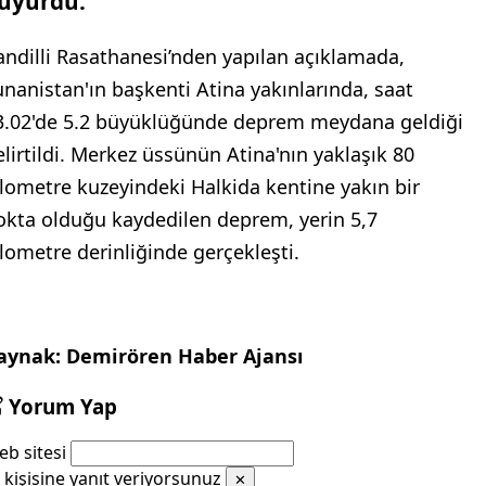
uyurdu.
andilli Rasathanesi’nden yapılan açıklamada,
unanistan'ın başkenti Atina yakınlarında, saat
3.02'de 5.2 büyüklüğünde deprem meydana geldiği
elirtildi. Merkez üssünün Atina'nın yaklaşık 80
ilometre kuzeyindeki Halkida kentine yakın bir
okta olduğu kaydedilen deprem, yerin 5,7
ilometre derinliğinde gerçekleşti.
aynak: Demirören Haber Ajansı
Yorum Yap
b sitesi
kişisine yanıt veriyorsunuz
✕