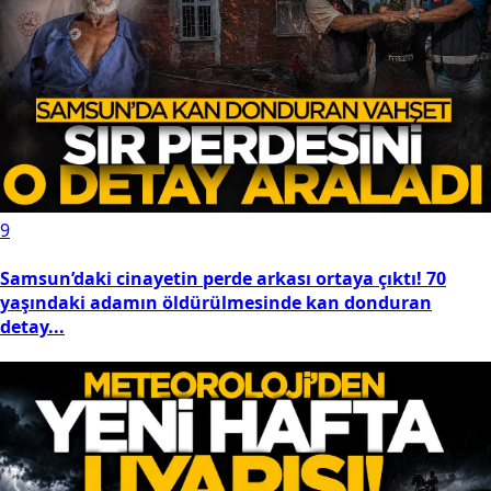
9
Samsun’daki cinayetin perde arkası ortaya çıktı! 70
yaşındaki adamın öldürülmesinde kan donduran
detay...