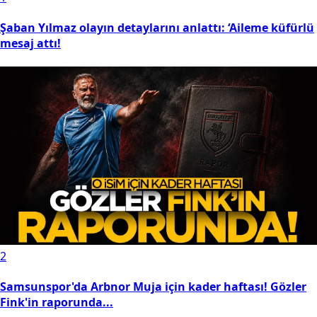
Şaban Yılmaz olayın detaylarını anlattı: ‘Aileme küfürlü
mesaj attı!
2
Samsunspor'da Arbnor Muja için kader haftası! Gözler
Fink'in raporunda...