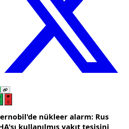
0
0
ernobil'de nükleer alarm: Rus
HA'sı kullanılmış yakıt tesisini