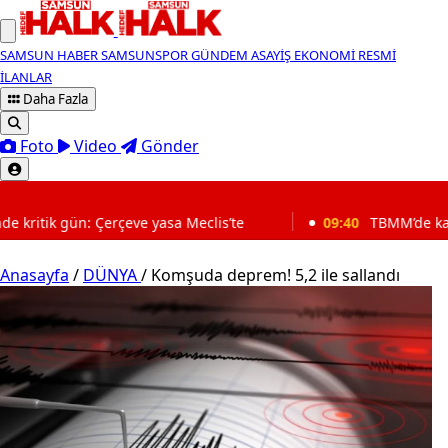
SAMSUN HABER
SAMSUNSPOR
GÜNDEM
ASAYİŞ
EKONOMİ
RESMİ
İLANLAR
Daha Fazla
Foto
Video
Gönder
SON DAKİKA
yasa Meclis’te
09:40
TBMM’de kabul edildi: Maaşlar art
Anasayfa
/
DÜNYA
/
Komşuda deprem! 5,2 ile sallandı