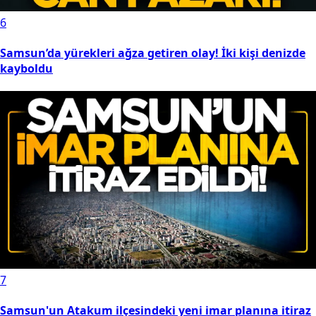
6
Samsun’da yürekleri ağza getiren olay! İki kişi denizde
kayboldu
7
Samsun'un Atakum ilçesindeki yeni imar planına itiraz