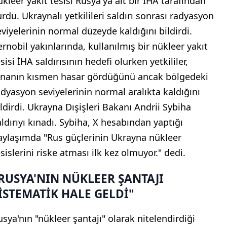
ükleer yakıt tesisi Rusya'ya ait bir İHA tarafından
urdu. Ukraynalı yetkilileri saldırı sonrası radyasyon
eviyelerinin normal düzeyde kaldığını bildirdi.
ernobil yakınlarında, kullanılmış bir nükleer yakıt
sisi İHA saldırısının hedefi olurken yetkililer,
inanın kısmen hasar gördüğünü ancak bölgedeki
adyasyon seviyelerinin normal aralıkta kaldığını
ildirdi. Ukrayna Dışişleri Bakanı Andrii Sybiha
aldırıyı kınadı. Sybiha, X hesabından yaptığı
aylaşımda "Rus güçlerinin Ukrayna nükleer
sislerini riske atması ilk kez olmuyor." dedi.
RUSYA'NIN NÜKLEER ŞANTAJI
İSTEMATİK HALE GELDİ"
usya'nın "nükleer şantajı" olarak nitelendirdiği