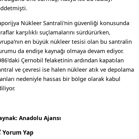
eddetmişti.
aporijya Nükleer Santrali'nin güvenliği konusunda
araflar karşılıklı suçlamalarını sürdürürken,
vrupa'nın en büyük nükleer tesisi olan bu santralin
urumu da endişe kaynağı olmaya devam ediyor.
986'daki Çernobil felaketinin ardından kapatılan
antral ve çevresi ise halen nükleer atık ve depolama
lanları nedeniyle hassas bir bölge olarak kabul
iliyor.
aynak: Anadolu Ajansı
Yorum Yap