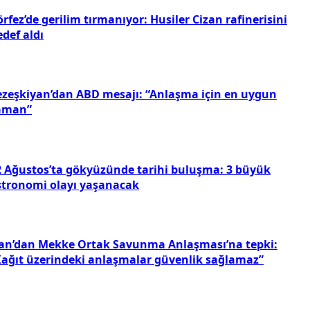
rfez’de gerilim tırmanıyor: Husiler Cizan rafinerisini
def aldı
ezeşkiyan’dan ABD mesajı: “Anlaşma için en uygun
aman”
2 Ağustos’ta gökyüzünde tarihi buluşma: 3 büyük
stronomi olayı yaşanacak
ran’dan Mekke Ortak Savunma Anlaşması’na tepki:
Kağıt üzerindeki anlaşmalar güvenlik sağlamaz”