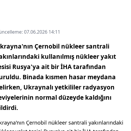
ncelleme: 07.06.2026 14:11
krayna'nın Çernobil nükleer santrali
akınlarındaki kullanılmış nükleer yakıt
esisi Rusya'ya ait bir İHA tarafından
uruldu. Binada kısmen hasar meydana
elirken, Ukraynalı yetkililer radyasyon
eviyelerinin normal düzeyde kaldığını
ildirdi.
krayna'nın Çernobil nükleer santrali yakınlarındaki