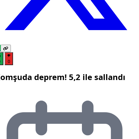
0
0
omşuda deprem! 5,2 ile sallandı