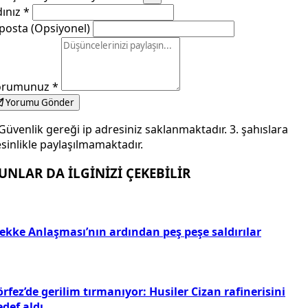
dınız
*
posta (Opsiyonel)
orumunuz
*
Yorumu Gönder
Güvenlik gereği ip adresiniz saklanmaktadır. 3. şahıslara
sinlikle paylaşılmamaktadır.
UNLAR DA İLGİNİZİ ÇEKEBİLİR
ekke Anlaşması’nın ardından peş peşe saldırılar
rfez’de gerilim tırmanıyor: Husiler Cizan rafinerisini
def aldı