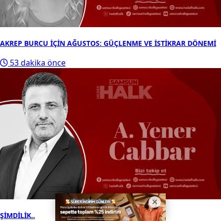
AKREP BURCU İÇİN AĞUSTOS: GÜÇLENME VE İSTİKRAR DÖNEMİ
53 dakika önce
ŞİMDİLİK..