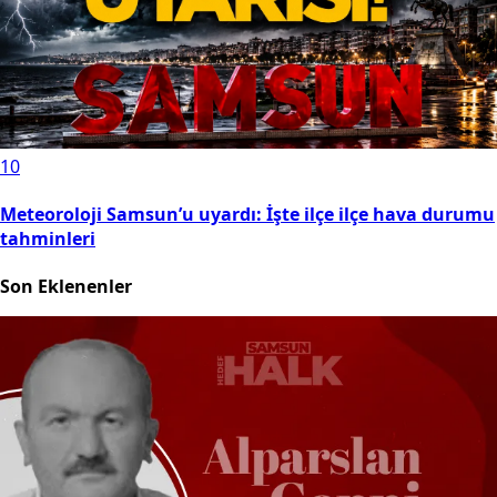
10
Meteoroloji Samsun’u uyardı: İşte ilçe ilçe hava durumu
tahminleri
Son Eklenenler