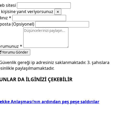
b sitesi
kişisine yanıt veriyorsunuz
✕
dınız
*
posta (Opsiyonel)
orumunuz
*
Yorumu Gönder
Güvenlik gereği ip adresiniz saklanmaktadır. 3. şahıslara
sinlikle paylaşılmamaktadır.
UNLAR DA İLGİNİZİ ÇEKEBİLİR
ekke Anlaşması’nın ardından peş peşe saldırılar