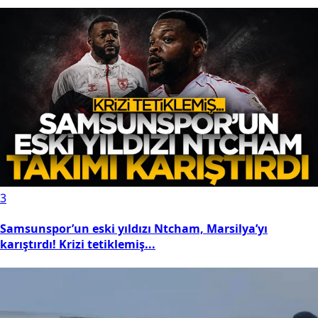
3
Samsunspor’un eski yıldızı Ntcham, Marsilya’yı
karıştırdı! Krizi tetiklemiş...