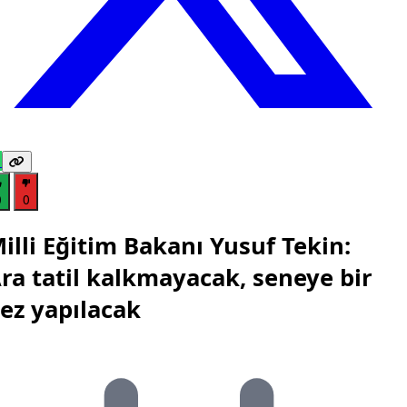
0
0
illi Eğitim Bakanı Yusuf Tekin:
ra tatil kalkmayacak, seneye bir
ez yapılacak