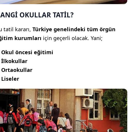
ANGİ OKULLAR TATİL?
 tatil kararı,
Türkiye genelindeki tüm örgün
ğitim kurumları
için geçerli olacak. Yani;
✅
Okul öncesi eğitimi
✅
İlkokullar
✅
Ortaokullar
✅
Liseler