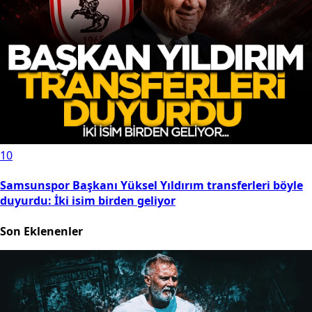
10
Samsunspor Başkanı Yüksel Yıldırım transferleri böyle
duyurdu: İki isim birden geliyor
Son Eklenenler