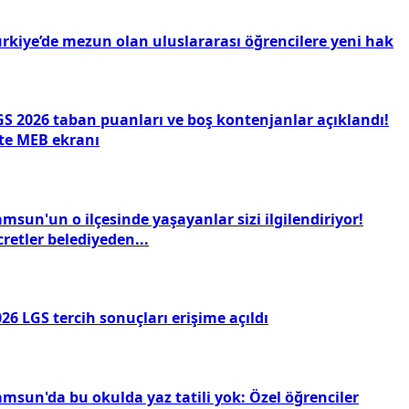
ürkiye’de mezun olan uluslararası öğrencilere yeni hak
GS 2026 taban puanları ve boş kontenjanlar açıklandı!
şte MEB ekranı
msun'un o ilçesinde yaşayanlar sizi ilgilendiriyor!
retler belediyeden...
26 LGS tercih sonuçları erişime açıldı
amsun'da bu okulda yaz tatili yok: Özel öğrenciler