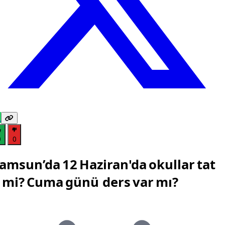
0
0
amsun’da 12 Haziran'da okullar tat
l mi? Cuma günü ders var mı?