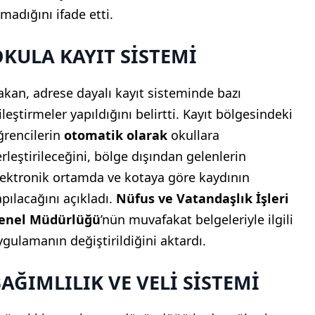
lmadığını ifade etti.
KULA KAYIT SİSTEMİ
akan, adrese dayalı kayıt sisteminde bazı
ileştirmeler yapıldığını belirtti. Kayıt bölgesindeki
ğrencilerin
otomatik olarak
okullara
erleştirileceğini, bölge dışından gelenlerin
lektronik ortamda ve kotaya göre kaydının
apılacağını açıkladı.
Nüfus ve Vatandaşlık İşleri
enel Müdürlüğü
’nün muvafakat belgeleriyle ilgili
ygulamanın değiştirildiğini aktardı.
AĞIMLILIK VE VELİ SİSTEMİ