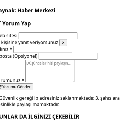
aynak: Haber Merkezi
Yorum Yap
b sitesi
kişisine yanıt veriyorsunuz
✕
dınız
*
posta (Opsiyonel)
orumunuz
*
Yorumu Gönder
Güvenlik gereği ip adresiniz saklanmaktadır. 3. şahıslara
sinlikle paylaşılmamaktadır.
UNLAR DA İLGİNİZİ ÇEKEBİLİR