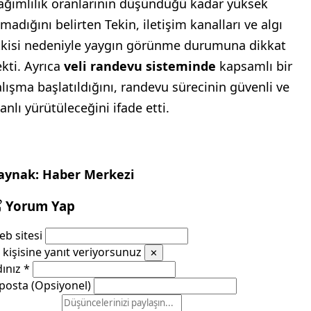
ağımlılık oranlarının düşündüğü kadar yüksek
madığını belirten Tekin, iletişim kanalları ve algı
tkisi nedeniyle yaygın görünme durumuna dikkat
ekti. Ayrıca
veli randevu sisteminde
kapsamlı bir
alışma başlatıldığını, randevu sürecinin güvenli ve
anlı yürütüleceğini ifade etti.
aynak: Haber Merkezi
Yorum Yap
b sitesi
kişisine yanıt veriyorsunuz
✕
dınız
*
posta (Opsiyonel)