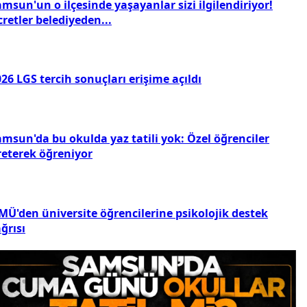
msun'un o ilçesinde yaşayanlar sizi ilgilendiriyor!
retler belediyeden...
26 LGS tercih sonuçları erişime açıldı
amsun'da bu okulda yaz tatili yok: Özel öğrenciler
reterek öğreniyor
MÜ'den üniversite öğrencilerine psikolojik destek
ğrısı