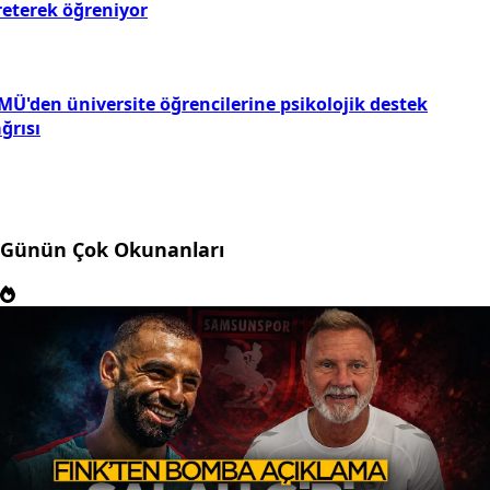
reterek öğreniyor
MÜ'den üniversite öğrencilerine psikolojik destek
ğrısı
Günün Çok Okunanları