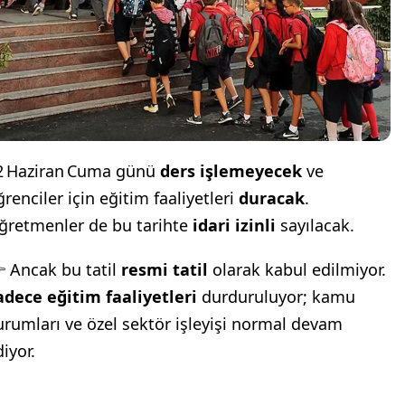
2 Haziran Cuma günü
ders işlemeyecek
ve
renciler için eğitim faaliyetleri
duracak
.
ğretmenler de bu tarihte
idari izinli
sayılacak.
 Ancak bu tatil
resmi tatil
olarak kabul edilmiyor.
adece eğitim faaliyetleri
durduruluyor; kamu
urumları ve özel sektör işleyişi normal devam
iyor.