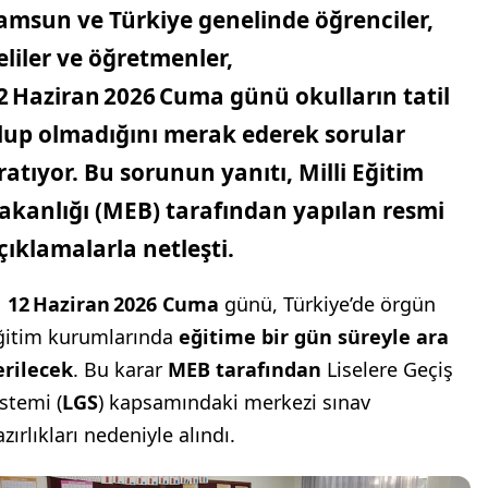
amsun
ve Türkiye genelinde öğrenciler,
eliler ve öğretmenler,
2 Haziran 2026 Cuma günü okulların tatil
lup olmadığını
merak ederek sorular
ratıyor. Bu sorunun yanıtı,
Milli Eğitim
akanlığı (MEB)
tarafından yapılan resmi
çıklamalarla netleşti.

12 Haziran 2026 Cuma
günü, Türkiye’de örgün
ğitim kurumlarında
eğitime bir gün süreyle ara
erilecek
. Bu karar
MEB tarafından
Liselere Geçiş
istemi (
LGS
) kapsamındaki merkezi sınav
zırlıkları nedeniyle alındı.