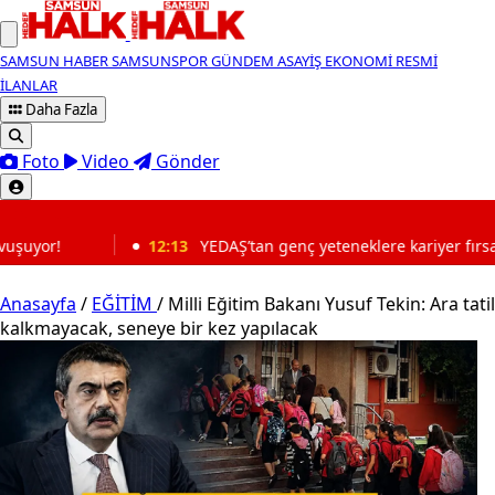
SAMSUN HABER
SAMSUNSPOR
GÜNDEM
ASAYİŞ
EKONOMİ
RESMİ
İLANLAR
Daha Fazla
Foto
Video
Gönder
SON DAKİKA
13
YEDAŞ’tan genç yeteneklere kariyer fırsatı! Başvurular başladı
Anasayfa
/
EĞİTİM
/
Milli Eğitim Bakanı Yusuf Tekin: Ara tatil
kalkmayacak, seneye bir kez yapılacak