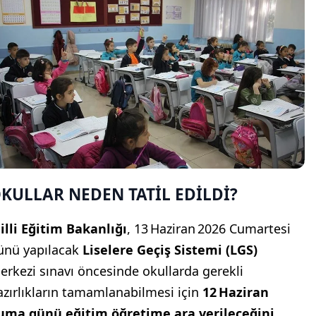
KULLAR NEDEN TATİL EDİLDİ?
illi Eğitim Bakanlığı
, 13 Haziran 2026 Cumartesi
ünü yapılacak
Liselere Geçiş Sistemi (LGS)
erkezi sınavı öncesinde okullarda gerekli
azırlıkların tamamlanabilmesi için
12 Haziran
uma günü eğitim öğretime ara verileceğini