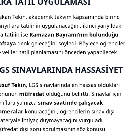
ARA TATİL UYGULAMASI
akan Tekin, akademik takvim kapsamında birinci
rıyıl ara tatilinin uygulanacağını, ikinci yarıyıldaki
a tatilin ise
Ramazan Bayramı’nın bulunduğu
aftaya
denk geleceğini söyledi. Böylece öğrenciler
e veliler, tatil planlamasını önceden yapabilecek.
LGS SINAVLARINDA HASSASİYET
usuf Tekin
, LGS sınavlarında en hassas oldukları
onunun
müfredat
olduğunu belirtti. Sınavlar için
ınıflara yalnızca
sınav saatinde çalışacak
ameralar
konulacağını, öğrencilerin sınav dışı
ateryale ihtiyaç duymayacağını vurguladı.
üfredat dışı soru sorulmasının söz konusu