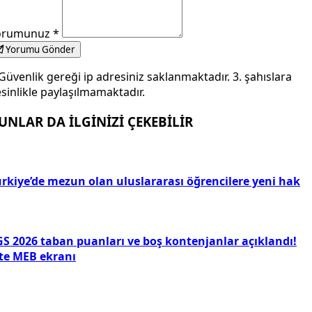
orumunuz
*
Yorumu Gönder
Güvenlik gereği ip adresiniz saklanmaktadır. 3. şahıslara
sinlikle paylaşılmamaktadır.
UNLAR DA İLGİNİZİ ÇEKEBİLİR
ürkiye’de mezun olan uluslararası öğrencilere yeni hak
GS 2026 taban puanları ve boş kontenjanlar açıklandı!
şte MEB ekranı