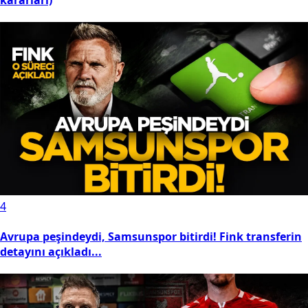
kararları)
4
Avrupa peşindeydi, Samsunspor bitirdi! Fink transferin
detayını açıkladı...