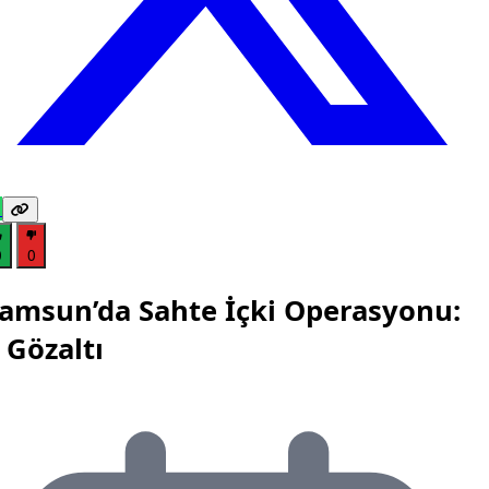
0
0
amsun’da Sahte İçki Operasyonu:
 Gözaltı