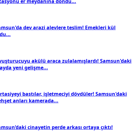
stasyonu er meydanına döndü...
amsun'da dev arazi alevlere teslim! Emekleri kül
du...
yuşturucuyu akülü araca zulalamışlardı! Samsun'daki
ayda yeni gelişme...
rtasiyeyi bastılar, işletmeciyi dövdüler! Samsun'daki
ehşet anları kamerada...
amsun’daki cinayetin perde arkası ortaya çıktı!