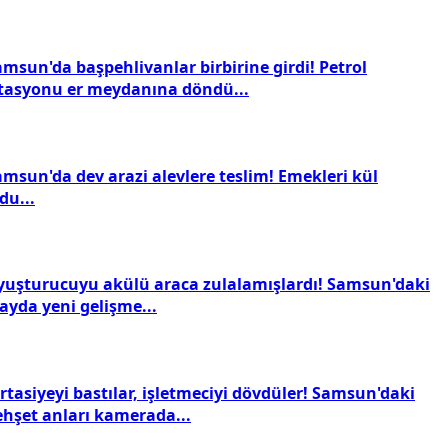
msun'da başpehlivanlar birbirine girdi! Petrol
stasyonu er meydanına döndü...
amsun'da dev arazi alevlere teslim! Emekleri kül
du...
yuşturucuyu akülü araca zulalamışlardı! Samsun'daki
ayda yeni gelişme...
rtasiyeyi bastılar, işletmeciyi dövdüler! Samsun'daki
ehşet anları kamerada...