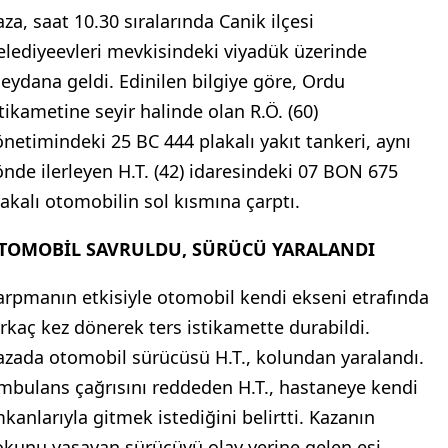
aza, saat 10.30 sıralarında Canik ilçesi
elediyeevleri mevkisindeki viyadük üzerinde
eydana geldi. Edinilen bilgiye göre, Ordu
stikametine seyir halinde olan R.Ö. (60)
önetimindeki 25 BC 444 plakalı yakıt tankeri, aynı
önde ilerleyen H.T. (42) idaresindeki 07 BON 675
lakalı otomobilin sol kısmına çarptı.
TOMOBİL SAVRULDU, SÜRÜCÜ YARALANDI
arpmanın etkisiyle otomobil kendi ekseni etrafında
irkaç kez dönerek ters istikamette durabildi.
azada otomobil sürücüsü H.T., kolundan yaralandı.
mbulans çağrısını reddeden H.T., hastaneye kendi
mkanlarıyla gitmek istediğini belirtti. Kazanın
okunu yaşayan sürücüyü olay yerine gelen eşi