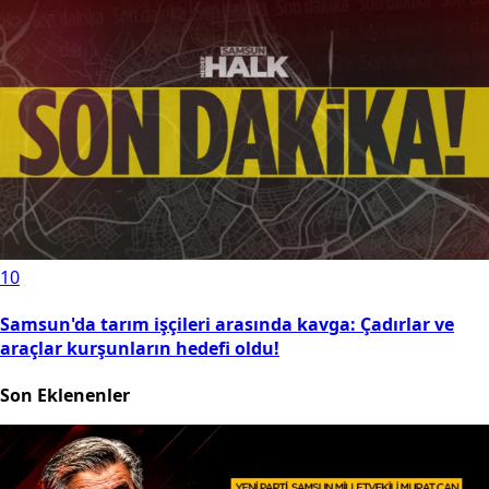
10
Samsun'da tarım işçileri arasında kavga: Çadırlar ve
araçlar kurşunların hedefi oldu!
Son Eklenenler