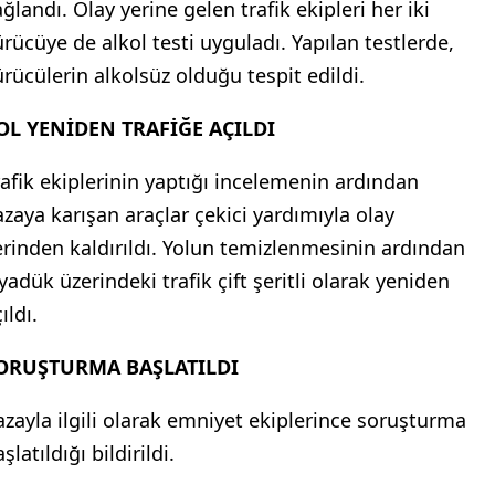
ğlandı. Olay yerine gelen trafik ekipleri her iki
ürücüye de alkol testi uyguladı. Yapılan testlerde,
ürücülerin alkolsüz olduğu tespit edildi.
OL YENİDEN TRAFİĞE AÇILDI
rafik ekiplerinin yaptığı incelemenin ardından
azaya karışan araçlar çekici yardımıyla olay
erinden kaldırıldı. Yolun temizlenmesinin ardından
yadük üzerindeki trafik çift şeritli olarak yeniden
ıldı.
ORUŞTURMA BAŞLATILDI
azayla ilgili olarak emniyet ekiplerince soruşturma
şlatıldığı bildirildi.