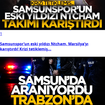
1
Samsunspor’un eski yıldızı Ntcham, Marsilya’yı
karıştırdı! Krizi tetiklemiş...