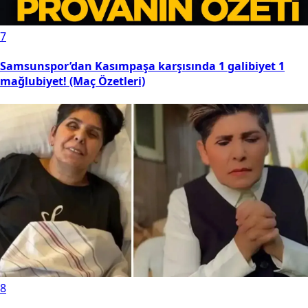
7
Samsunspor’dan Kasımpaşa karşısında 1 galibiyet 1
mağlubiyet! (Maç Özetleri)
8