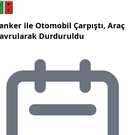
0
0
anker ile Otomobil Çarpıştı, Araç
avrularak Durduruldu