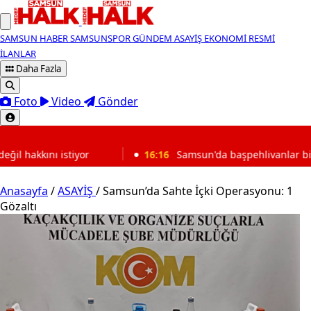
SAMSUN HABER
SAMSUNSPOR
GÜNDEM
ASAYİŞ
EKONOMİ
RESMİ
İLANLAR
Daha Fazla
Foto
Video
Gönder
SON DAKİKA
16:16
Samsun'da başpehlivanlar birbirine girdi! Petrol is
Anasayfa
/
ASAYİŞ
/
Samsun’da Sahte İçki Operasyonu: 1
Gözaltı