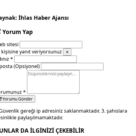
aynak: İhlas Haber Ajansı
Yorum Yap
b sitesi
kişisine yanıt veriyorsunuz
✕
dınız
*
posta (Opsiyonel)
orumunuz
*
Yorumu Gönder
Güvenlik gereği ip adresiniz saklanmaktadır. 3. şahıslara
sinlikle paylaşılmamaktadır.
UNLAR DA İLGİNİZİ ÇEKEBİLİR