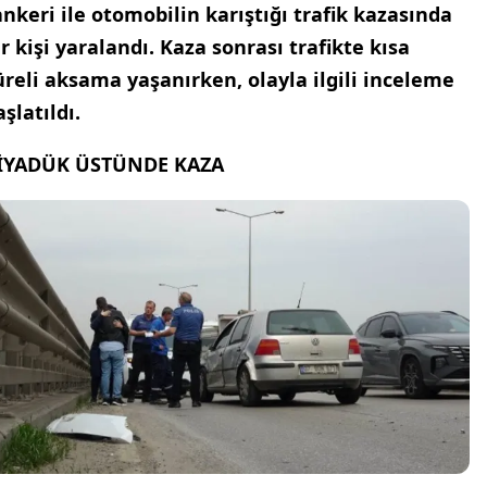
ankeri ile otomobilin karıştığı trafik kazasında
ir kişi yaralandı. Kaza sonrası trafikte kısa
üreli aksama yaşanırken, olayla ilgili inceleme
aşlatıldı.
İYADÜK ÜSTÜNDE KAZA