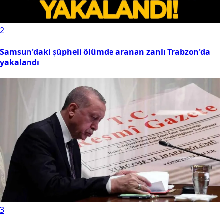
2
Samsun'daki şüpheli ölümde aranan zanlı Trabzon'da
yakalandı
3