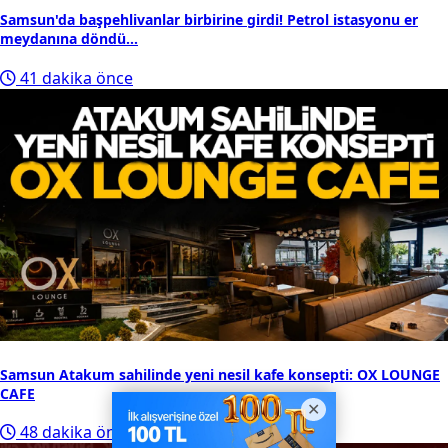
Samsun'da başpehlivanlar birbirine girdi! Petrol istasyonu er
meydanına döndü...
41 dakika önce
Samsun Atakum sahilinde yeni nesil kafe konsepti: OX LOUNGE
CAFE
48 dakika önce