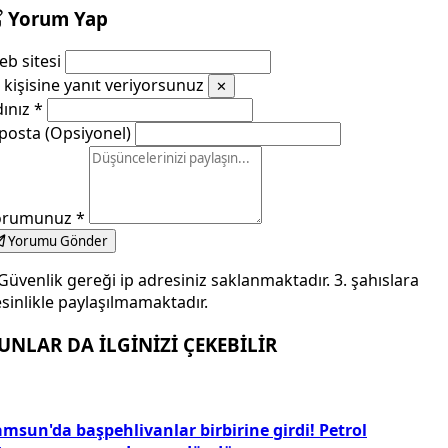
Yorum Yap
b sitesi
kişisine yanıt veriyorsunuz
✕
dınız
*
posta (Opsiyonel)
orumunuz
*
Yorumu Gönder
Güvenlik gereği ip adresiniz saklanmaktadır. 3. şahıslara
sinlikle paylaşılmamaktadır.
UNLAR DA İLGİNİZİ ÇEKEBİLİR
msun'da başpehlivanlar birbirine girdi! Petrol