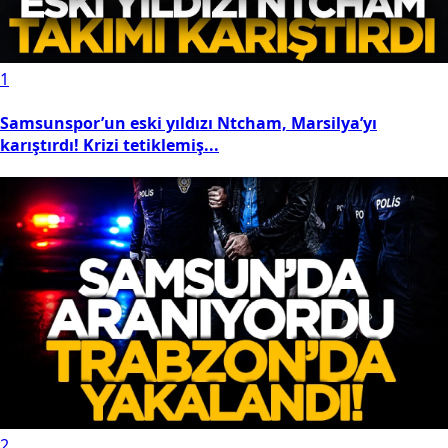
1
Samsunspor’un eski yıldızı Ntcham, Marsilya’yı
karıştırdı! Krizi tetiklemiş...
2