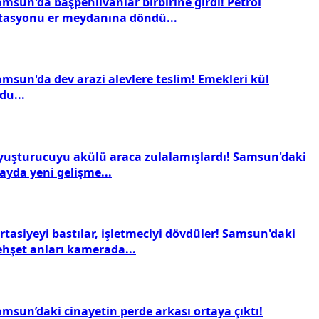
msun'da başpehlivanlar birbirine girdi! Petrol
stasyonu er meydanına döndü...
amsun'da dev arazi alevlere teslim! Emekleri kül
du...
yuşturucuyu akülü araca zulalamışlardı! Samsun'daki
ayda yeni gelişme...
rtasiyeyi bastılar, işletmeciyi dövdüler! Samsun'daki
ehşet anları kamerada...
amsun’daki cinayetin perde arkası ortaya çıktı!