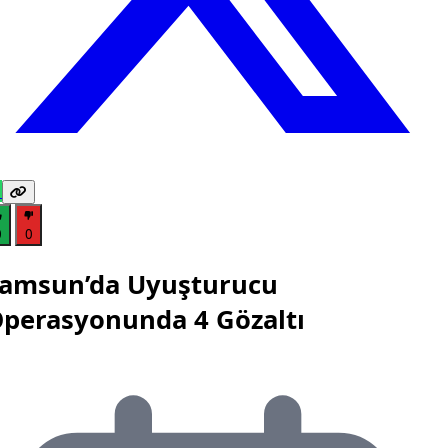
0
0
amsun’da Uyuşturucu
perasyonunda 4 Gözaltı