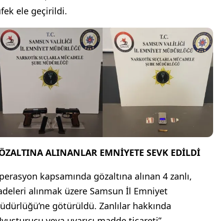
fek ele geçirildi.
ÖZALTINA ALINANLAR EMNİYETE SEVK EDİLDİ
perasyon kapsamında gözaltına alınan 4 zanlı,
fadeleri alınmak üzere Samsun İl Emniyet
üdürlüğü’ne götürüldü. Zanlılar hakkında
Uyuşturucu veya uyarıcı madde ticareti”