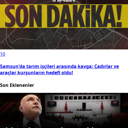
10
Samsun'da tarım işçileri arasında kavga: Çadırlar ve
araçlar kurşunların hedefi oldu!
Son Eklenenler