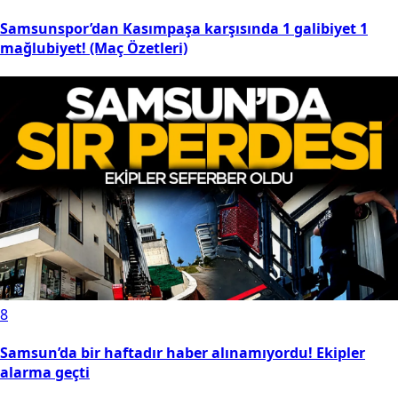
Samsunspor’dan Kasımpaşa karşısında 1 galibiyet 1
mağlubiyet! (Maç Özetleri)
8
Samsun’da bir haftadır haber alınamıyordu! Ekipler
alarma geçti