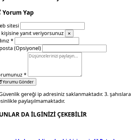
Yorum Yap
b sitesi
kişisine yanıt veriyorsunuz
✕
dınız
*
posta (Opsiyonel)
orumunuz
*
Yorumu Gönder
Güvenlik gereği ip adresiniz saklanmaktadır. 3. şahıslara
sinlikle paylaşılmamaktadır.
UNLAR DA İLGİNİZİ ÇEKEBİLİR