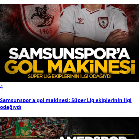
4
Samsunspor'a gol makinesi: Süper Lig ekiplerinin ilgi
odağıydı