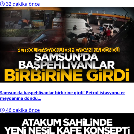
32 dakika önce
Samsun'da başpehlivanlar birbirine girdi! Petrol istasyonu er
meydanına döndü...
46 dakika önce