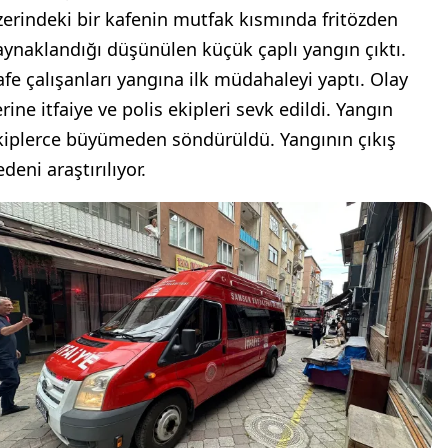
zerindeki bir kafenin mutfak kısmında fritözden
aynaklandığı düşünülen küçük çaplı yangın çıktı.
afe çalışanları yangına ilk müdahaleyi yaptı. Olay
rine itfaiye ve polis ekipleri sevk edildi. Yangın
kiplerce büyümeden söndürüldü. Yangının çıkış
deni araştırılıyor.