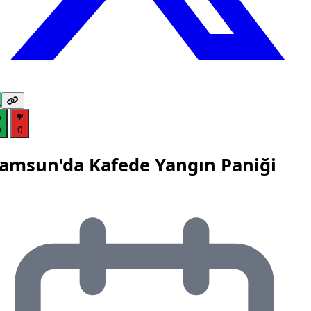
0
0
amsun'da Kafede Yangın Paniği