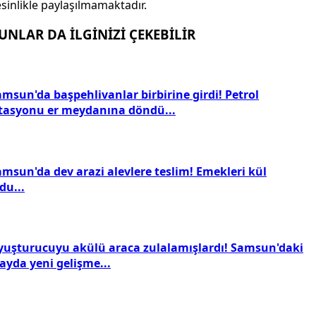
sinlikle paylaşılmamaktadır.
UNLAR DA İLGİNİZİ ÇEKEBİLİR
msun'da başpehlivanlar birbirine girdi! Petrol
stasyonu er meydanına döndü...
amsun'da dev arazi alevlere teslim! Emekleri kül
du...
yuşturucuyu akülü araca zulalamışlardı! Samsun'daki
ayda yeni gelişme...