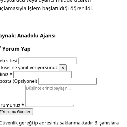
uçlamasıyla işlem başlatıldığı öğrenildi.
aynak: Anadolu Ajansı
Yorum Yap
b sitesi
kişisine yanıt veriyorsunuz
✕
dınız
*
posta (Opsiyonel)
orumunuz
*
Yorumu Gönder
Güvenlik gereği ip adresiniz saklanmaktadır. 3. şahıslara