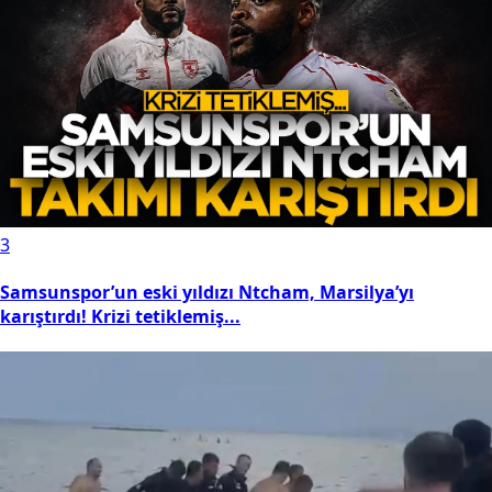
3
Samsunspor’un eski yıldızı Ntcham, Marsilya’yı
karıştırdı! Krizi tetiklemiş...