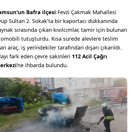
amsun'un Bafra ilçesi
Fevzi Çakmak Mahallesi
yüp Sultan 2. Sokak'ta bir kaportacı dükkanında
aynak sırasında çıkan kıvılcımlar, tamir için bulunan
tomobili tutuşturdu. Kısa sürede alevlere teslim
an araç, iş yerindekiler tarafından dışarı çıkarıldı.
layı fark eden çevre sakinleri
112 Acil Çağrı
erkezi
’ne ihbarda bulundu.