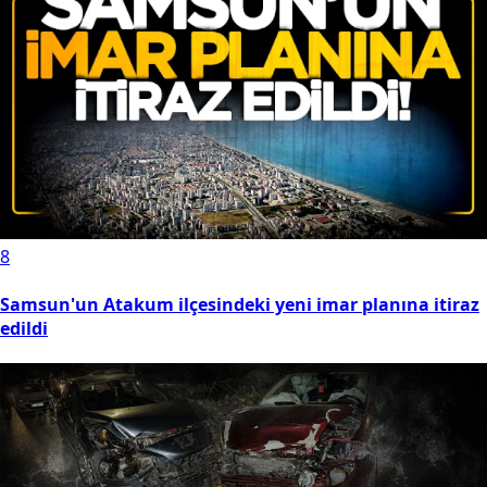
8
Samsun'un Atakum ilçesindeki yeni imar planına itiraz
edildi