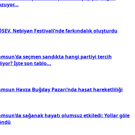
zuyor...
ÖSEV, Nebiyan Festivali’nde farkındalık oluşturdu
amsun'da seçmen sandıkta hangi partiyi tercih
iyor? İşte son tablo...
amsun Havza Buğday Pazarı’nda hasat hareketliliği
amsun’da sağanak hayatı olumsuz etkiledi: Yollar göle
öndü