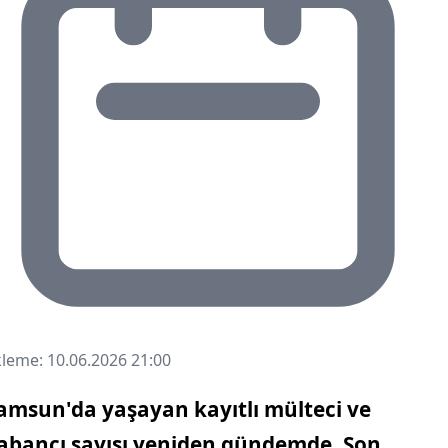
leme: 10.06.2026 21:00
amsun'da yaşayan kayıtlı mülteci ve
abancı sayısı yeniden gündemde. Son