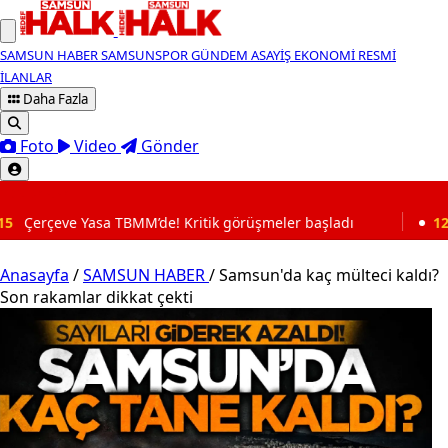
SAMSUN HABER
SAMSUNSPOR
GÜNDEM
ASAYİŞ
EKONOMİ
RESMİ
İLANLAR
Daha Fazla
Foto
Video
Gönder
SON DAKİKA
 Kritik görüşmeler başladı
12:59
Samsun'daki o yolda ka
Anasayfa
/
SAMSUN HABER
/
Samsun'da kaç mülteci kaldı?
Son rakamlar dikkat çekti