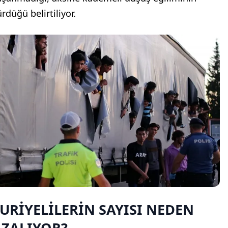
rdüğü belirtiliyor.
URİYELİLERİN SAYISI NEDEN
AZALIYOR?