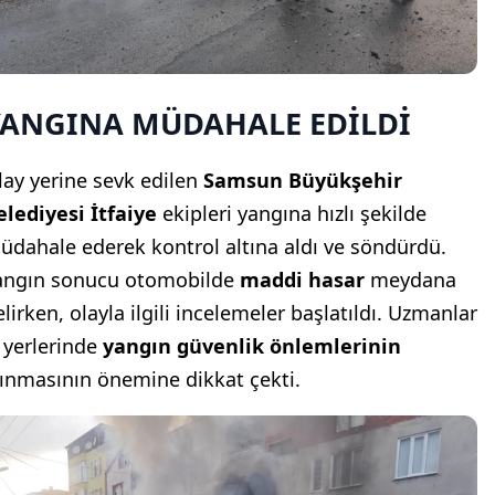
YANGINA MÜDAHALE EDİLDİ
lay yerine sevk edilen
Samsun Büyükşehir
elediyesi İtfaiye
ekipleri yangına hızlı şekilde
üdahale ederek kontrol altına aldı ve söndürdü.
angın sonucu otomobilde
maddi hasar
meydana
lirken, olayla ilgili incelemeler başlatıldı. Uzmanlar
ş yerlerinde
yangın güvenlik önlemlerinin
lınmasının önemine dikkat çekti.