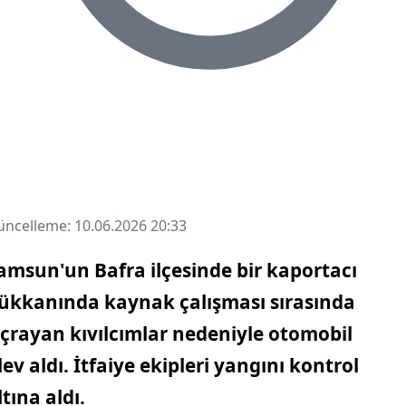
ncelleme: 10.06.2026 20:33
amsun'un Bafra ilçesinde
bir kaportacı
ükkanında kaynak çalışması sırasında
ıçrayan kıvılcımlar nedeniyle otomobil
lev aldı. İtfaiye ekipleri yangını kontrol
ltına aldı.