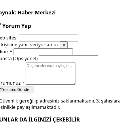
aynak: Haber Merkezi
Yorum Yap
b sitesi
kişisine yanıt veriyorsunuz
✕
dınız
*
posta (Opsiyonel)
orumunuz
*
Yorumu Gönder
Güvenlik gereği ip adresiniz saklanmaktadır. 3. şahıslara
sinlikle paylaşılmamaktadır.
UNLAR DA İLGİNİZİ ÇEKEBİLİR