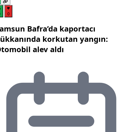
0
0
amsun Bafra’da kaportacı
ükkanında korkutan yangın:
tomobil alev aldı