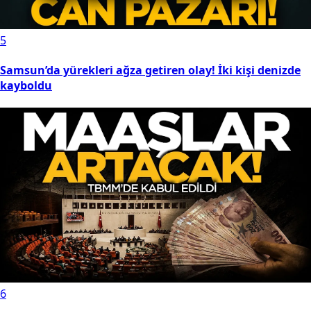
5
Samsun’da yürekleri ağza getiren olay! İki kişi denizde
kayboldu
6