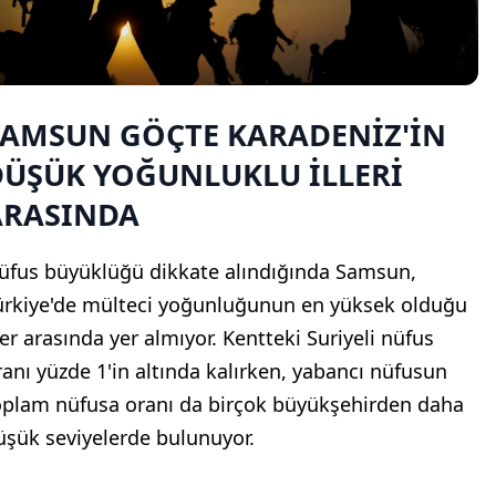
SAMSUN GÖÇTE KARADENİZ'İN
DÜŞÜK YOĞUNLUKLU İLLERİ
ARASINDA
üfus büyüklüğü dikkate alındığında Samsun,
ürkiye'de mülteci yoğunluğunun en yüksek olduğu
ler arasında yer almıyor. Kentteki Suriyeli nüfus
ranı yüzde 1'in altında kalırken, yabancı nüfusun
oplam nüfusa oranı da birçok büyükşehirden daha
üşük seviyelerde bulunuyor.