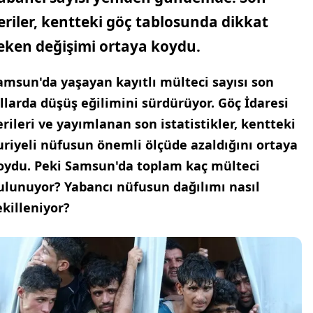
eriler, kentteki göç tablosunda dikkat
eken değişimi ortaya koydu.
amsun'da yaşayan kayıtlı mülteci sayısı son
ıllarda düşüş eğilimini sürdürüyor. Göç İdaresi
erileri ve yayımlanan son istatistikler, kentteki
uriyeli nüfusun önemli ölçüde azaldığını ortaya
oydu. Peki Samsun'da toplam kaç mülteci
ulunuyor? Yabancı nüfusun dağılımı nasıl
ekilleniyor?