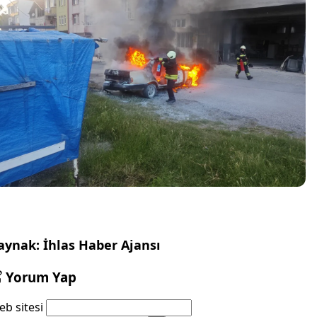
aynak: İhlas Haber Ajansı
Yorum Yap
b sitesi