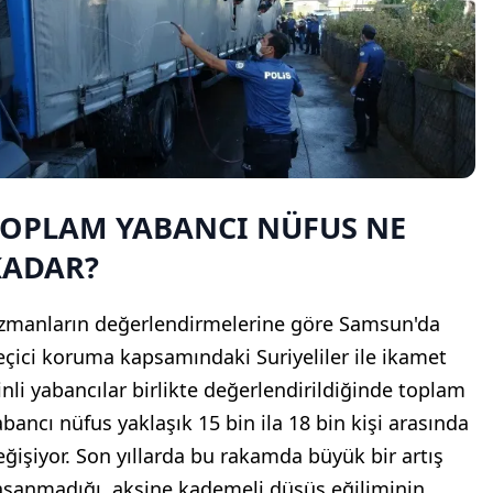
TOPLAM YABANCI NÜFUS NE
KADAR?
zmanların değerlendirmelerine göre Samsun'da
eçici koruma kapsamındaki Suriyeliler ile ikamet
zinli yabancılar birlikte değerlendirildiğinde toplam
abancı nüfus yaklaşık 15 bin ila 18 bin kişi arasında
eğişiyor. Son yıllarda bu rakamda büyük bir artış
aşanmadığı, aksine kademeli düşüş eğiliminin