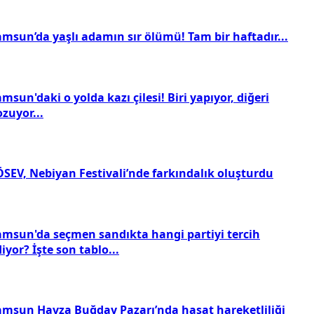
amsun’da yaşlı adamın sır ölümü! Tam bir haftadır...
msun'daki o yolda kazı çilesi! Biri yapıyor, diğeri
zuyor...
ÖSEV, Nebiyan Festivali’nde farkındalık oluşturdu
amsun'da seçmen sandıkta hangi partiyi tercih
iyor? İşte son tablo...
amsun Havza Buğday Pazarı’nda hasat hareketliliği