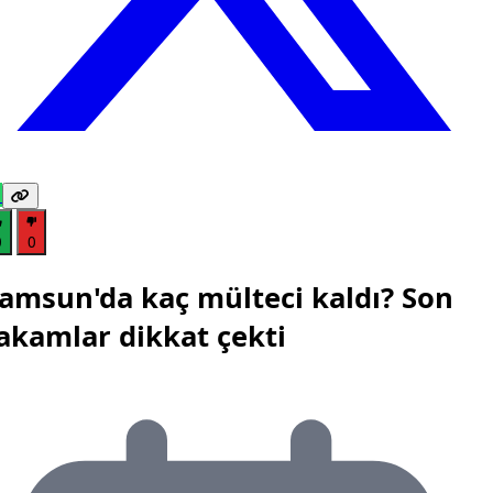
0
0
amsun'da kaç mülteci kaldı? Son
akamlar dikkat çekti