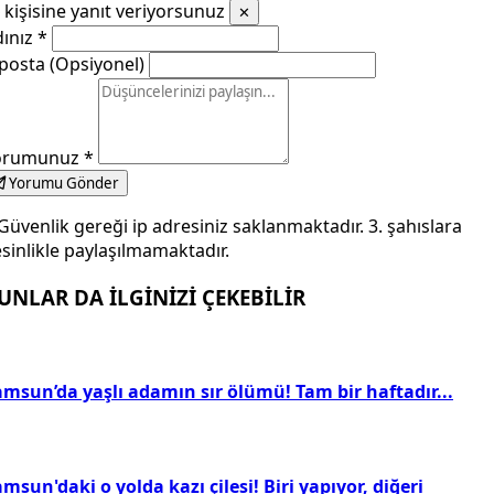
kişisine yanıt veriyorsunuz
✕
dınız
*
posta (Opsiyonel)
orumunuz
*
Yorumu Gönder
Güvenlik gereği ip adresiniz saklanmaktadır. 3. şahıslara
sinlikle paylaşılmamaktadır.
UNLAR DA İLGİNİZİ ÇEKEBİLİR
amsun’da yaşlı adamın sır ölümü! Tam bir haftadır...
msun'daki o yolda kazı çilesi! Biri yapıyor, diğeri