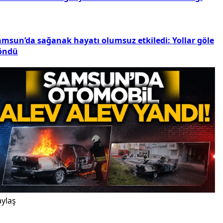
amsun’da sağanak hayatı olumsuz etkiledi: Yollar göle
öndü
ylaş