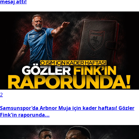
mesaj attı!
2
Samsunspor'da Arbnor Muja için kader haftası! Gözler
Fink'in raporunda...