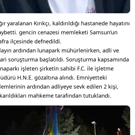
ğır yaralanan Kırıkçı, kaldırıldığı hastanede hayatını
aybetti. gencin cenazesi memleketi Samsun’un
afra ilçesinde defnedildi.
layın ardından lunapark mühürlenirken, adli ve
dari soruşturma başlatıldı. Soruşturma kapsamında
naparkı işleten şirketin sahibi F.C. ile işletme
üdürü H.N.E. gözaltına alındı. Emniyetteki
şlemlerinin ardından adliyeye sevk edilen 2 kişi,
ıkarıldıkları mahkeme tarafından tutuklandı.