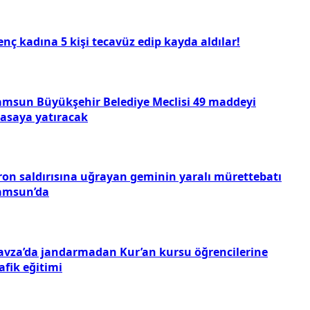
nç kadına 5 kişi tecavüz edip kayda aldılar!
amsun Büyükşehir Belediye Meclisi 49 maddeyi
asaya yatıracak
ron saldırısına uğrayan geminin yaralı mürettebatı
amsun’da
avza’da jandarmadan Kur’an kursu öğrencilerine
afik eğitimi