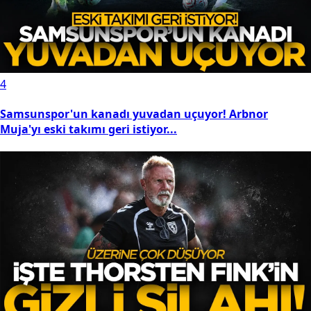
4
Samsunspor'un kanadı yuvadan uçuyor! Arbnor
Muja'yı eski takımı geri istiyor...