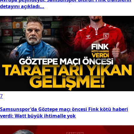
detayını açıkladı...
7
Samsunspor'da Göztepe maçı öncesi Fink kötü haberi
verdi: Watt büyük ihtimalle yok