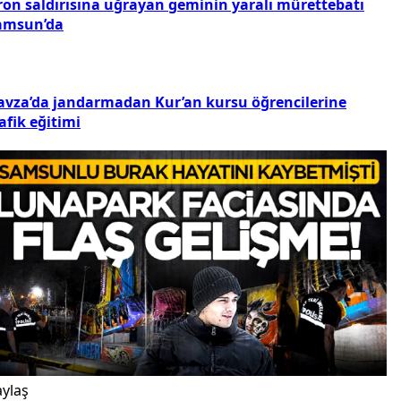
ron saldırısına uğrayan geminin yaralı mürettebatı
amsun’da
avza’da jandarmadan Kur’an kursu öğrencilerine
afik eğitimi
ylaş