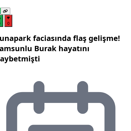
0
0
unapark faciasında flaş gelişme!
amsunlu Burak hayatını
aybetmişti