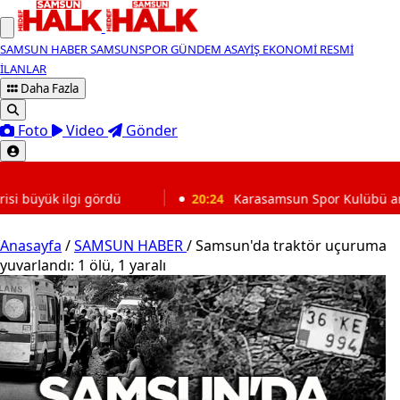
SAMSUN HABER
SAMSUNSPOR
GÜNDEM
ASAYİŞ
EKONOMİ
RESMİ
İLANLAR
Daha Fazla
Foto
Video
Gönder
SON DAKİKA
20:24
Karasamsun Spor Kulübü amatör futbol için çağrı yap
Anasayfa
/
SAMSUN HABER
/
Samsun'da traktör uçuruma
yuvarlandı: 1 ölü, 1 yaralı