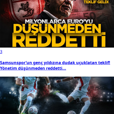
3
Samsunspor’un genç yıldızına dudak uçuklatan teklif!
Yönetim düşünmeden reddetti...