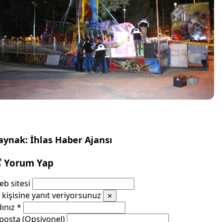
aynak: İhlas Haber Ajansı
Yorum Yap
b sitesi
kişisine yanıt veriyorsunuz
✕
dınız
*
posta (Opsiyonel)