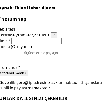
aynak: İhlas Haber Ajansı
Yorum Yap
b sitesi
kişisine yanıt veriyorsunuz
✕
dınız
*
posta (Opsiyonel)
orumunuz
*
Yorumu Gönder
Güvenlik gereği ip adresiniz saklanmaktadır. 3. şahıslara
sinlikle paylaşılmamaktadır.
UNLAR DA İLGİNİZİ ÇEKEBİLİR