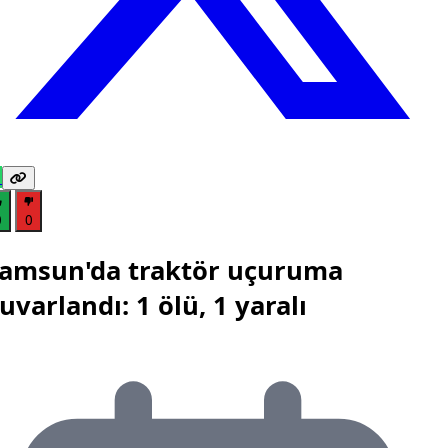
0
0
amsun'da traktör uçuruma
uvarlandı: 1 ölü, 1 yaralı