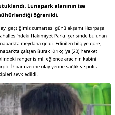
utuklandı. Lunapark alanının ise
ühürlendiği öğrenildi.
lay, geçtiğimiz cumartesi günü akşamı Hızırpaşa
ahallesi'ndeki Hakimiyet Parkı içerisinde bulunan
unaparkta meydana geldi. Edinilen bilgiye göre,
unaparkta çalışan Burak Kırıkçı’ya (20) hareket
alindeki ranger isimli eğlence aracının kabini
arptı. İhbar üzerine olay yerine sağlık ve polis
ipleri sevk edildi.