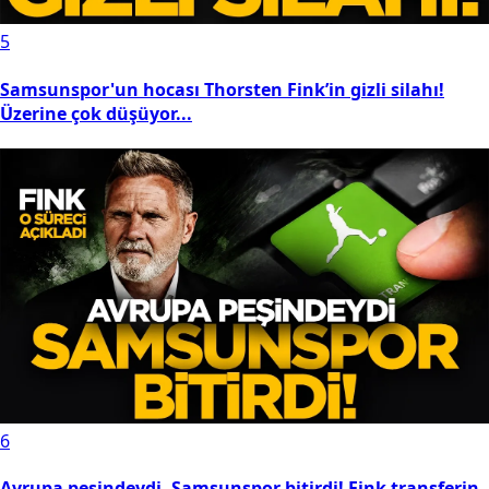
5
Samsunspor'un hocası Thorsten Fink’in gizli silahı!
Üzerine çok düşüyor...
6
Avrupa peşindeydi, Samsunspor bitirdi! Fink transferin