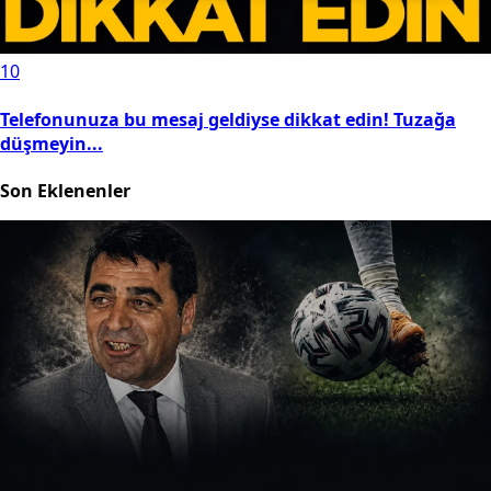
10
Telefonunuza bu mesaj geldiyse dikkat edin! Tuzağa
düşmeyin...
Son Eklenenler