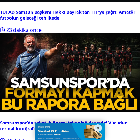
TÜFAD Samsun Başkanı Hakkı Bayrak’tan TFF’ye çağrı: Amatör
futbolun geleceği tehlikede
23 dakika önce
Samsunspor’da sakatlık öncesi teknoloji devrede! Vücudun
termal fotoğrafı analiz ediliyor