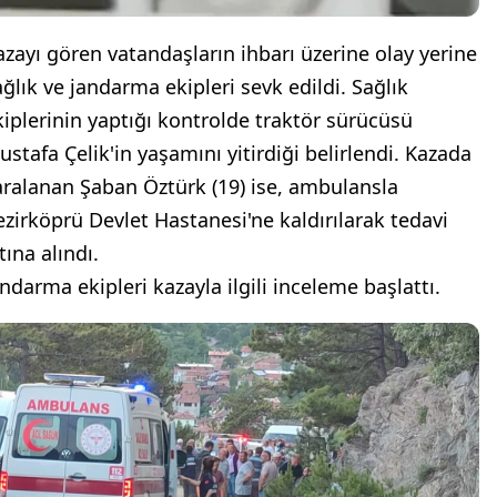
azayı gören vatandaşların ihbarı üzerine olay yerine
ağlık ve jandarma ekipleri sevk edildi. Sağlık
kiplerinin yaptığı kontrolde traktör sürücüsü
ustafa Çelik'in yaşamını yitirdiği belirlendi. Kazada
aralanan Şaban Öztürk (19) ise, ambulansla
ezirköprü Devlet Hastanesi'ne kaldırılarak tedavi
tına alındı.
andarma ekipleri kazayla ilgili inceleme başlattı.