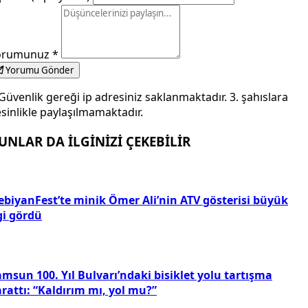
orumunuz
*
Yorumu Gönder
Güvenlik gereği ip adresiniz saklanmaktadır. 3. şahıslara
sinlikle paylaşılmamaktadır.
UNLAR DA İLGİNİZİ ÇEKEBİLİR
ebiyanFest’te minik Ömer Ali’nin ATV gösterisi büyük
gi gördü
msun 100. Yıl Bulvarı’ndaki bisiklet yolu tartışma
rattı: “Kaldırım mı, yol mu?”