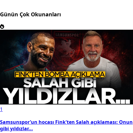
Günün Çok Okunanları
1
Samsunspor’un hocası Fink'ten Salah açıklaması: Onun
gibi yıldızlar...