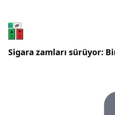
0
0
Sigara zamları sürüyor: B