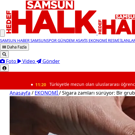
SAMSUN HABER
SAMSUNSPOR
GÜNDEM
ASAYİŞ
EKONOMİ
RESMİ İLANLA
Daha Fazla
Foto
Video
Gönder
SON DAKİKA
11:20
Türkiye’de mezun olan uluslararası öğrencilere yeni hak
Anasayfa
/
EKONOMİ
/
Sigara zamları sürüyor: Bir gru