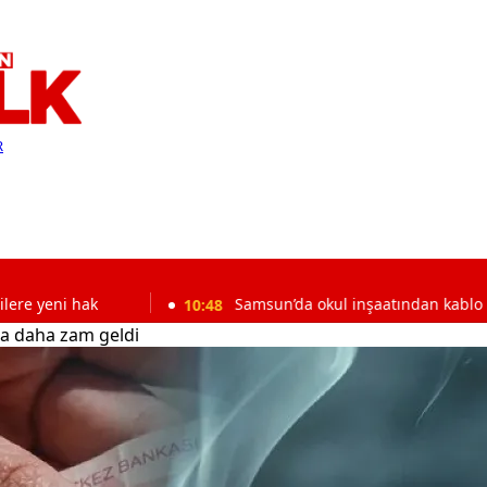
R
10:48
Samsun’da okul inşaatından kablo hırsızlığı: Kalıp
ba daha zam geldi