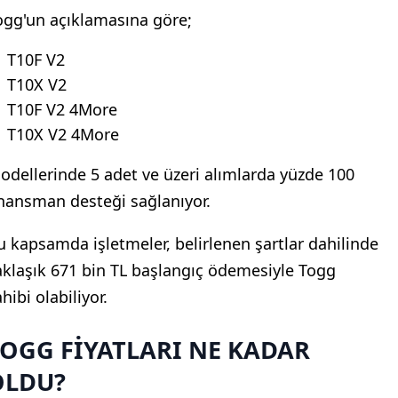
ogg'un açıklamasına göre;
T10F V2
T10X V2
T10F V2 4More
T10X V2 4More
odellerinde 5 adet ve üzeri alımlarda yüzde 100
inansman desteği sağlanıyor.
u kapsamda işletmeler, belirlenen şartlar dahilinde
aklaşık 671 bin TL başlangıç ödemesiyle Togg
hibi olabiliyor.
OGG FİYATLARI NE KADAR
OLDU?