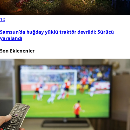
bin lira artacak. Çünkü otomatik olarak
20.000 TL alan kişilerin aylıkları otomatik
olarak artmıyor. Bu enflasyon farkını
almıyorlar. Enflasyon farkı kendilerinin kök
aylıklarına yansıtılıyor. Kök aylığına da
yüzde 18.1 yansıtıldıktan sonra aylığı
20.000 liranın altında kalanlar ya da 20.000
liraya kadar olanlar yine 20.000 TL alırlar.
Temmuz'da büyük ihtimalle yasal
düzenleme olur ve derler ki evet %18.1'i
üzerine ilave ediyoruz. 23.620 lira olur ya
da 24.000 liraya ya da 25.000 liraya
tamamlıyoruz da diyebilirler ama Temmuz
ayına bu yetişmez. Ağustos ayına kalır. Yani
yaklaşık 4.700.000 kişi 20.000 TL alan kişiler