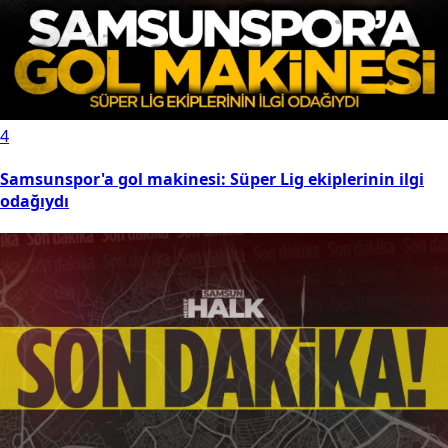
ncelleme: 09.06.2026 12:41
ilyonlarca emeklinin maaş zammını
elirleyecek olan Haziran ayı enflasyon
erileri 3 Temmuz 2026'da açıklanacak.
zmanlar kök maaş ve en düşük emekli