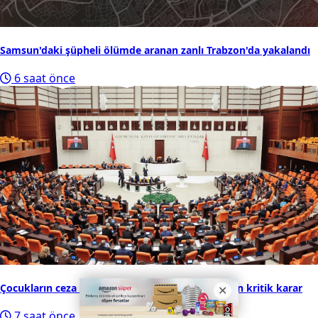
4
Samsunspor'a gol makinesi: Süper Lig ekiplerinin ilgi
odağıydı
5