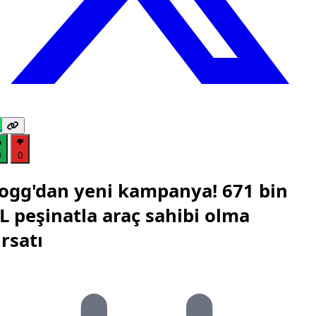
0
0
ogg'dan yeni kampanya! 671 bin
L peşinatla araç sahibi olma
ırsatı