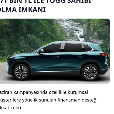
71 BİN TL İLE TOGG SAHİBİ
OLMA İMKANI
aziran kampanyasında özellikle kurumsal
üşterilere yönelik sunulan finansman desteği
kkat çekti.