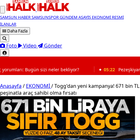
SAMSUN HABER
SAMSUNSPOR
GÜNDEM
ASAYİŞ
EKONOMİ
RESMİ
İLANLAR
Daha Fazla
Foto
Video
Gönder
SON DAKİKA
liyor?
05:22
Pezeşkiyan’dan ABD mesajı: “Anlaşma için
Anasayfa
/
EKONOMİ
/
Togg'dan yeni kampanya! 671 bin TL
peşinatla araç sahibi olma fırsatı