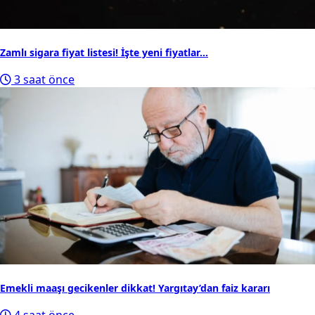
1
Samsun'daki şüpheli ölümde aranan zanlı Trabzon'da
yakalandı