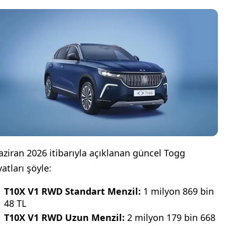
aziran 2026 itibarıyla açıklanan güncel Togg
yatları şöyle:
T10X V1 RWD Standart Menzil:
1 milyon 869 bin
48 TL
T10X V1 RWD Uzun Menzil:
2 milyon 179 bin 668