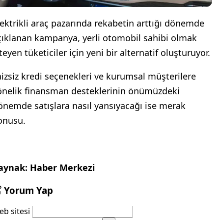
lektrikli araç pazarında rekabetin arttığı dönemde
çıklanan kampanya, yerli otomobil sahibi olmak
teyen tüketiciler için yeni bir alternatif oluşturuyor.
aizsiz kredi seçenekleri ve kurumsal müşterilere
önelik finansman desteklerinin önümüzdeki
önemde satışlara nasıl yansıyacağı ise merak
onusu.
aynak: Haber Merkezi
Yorum Yap
b sitesi