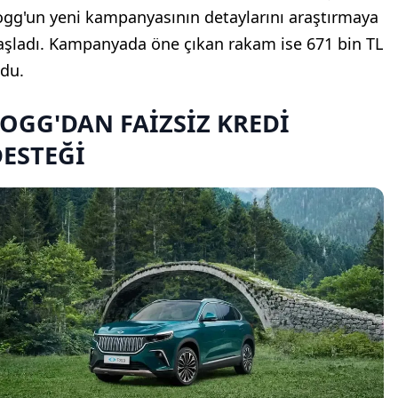
ogg'un yeni kampanyasının detaylarını araştırmaya
aşladı. Kampanyada öne çıkan rakam ise 671 bin TL
ldu.
OGG'DAN FAİZSİZ KREDİ
ESTEĞİ