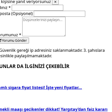
kişisine yanıt veriyorsunuz
✕
dınız
*
posta (Opsiyonel)
orumunuz
*
Yorumu Gönder
Güvenlik gereği ip adresiniz saklanmaktadır. 3. şahıslara
sinlikle paylaşılmamaktadır.
UNLAR DA İLGİNİZİ ÇEKEBİLİR
mlı sigara fiyat listesi! İşte yeni fiyatlar...
ekli maaşı gecikenler dikkat! Yargıtay’dan faiz kararı